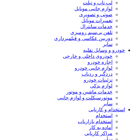
لپ تاپ و تبلت
لوازم جانبی موبایل
صوتی و تصویری
تعمیرات موبایل
خدمات سانترال
تلفن بی‌سیم رومیزی
دوربین عکاسی و فیلمبرداری
سایر
خودرو و وسایل نقلیه
خودروی داخلی و خارجی
اجاره خودرو
لوازم جانبی خودرو
دزدگیر و ردیاب
تزئینات خودرو
لوازم یدکی
خدمات ماشین و موتور
موتورسیکلت و لوازم جانبی
سایر
استخدام و کاریابی
استخدام
استخدام بازاریاب
آماده به کار
مراکز کاریابی
سایر