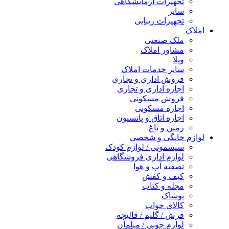
تجهیزات آزمایشگاهی
سایر
تجهیزات زیبایی
املاک
ملک صنعتی
مشاور املاک
ویلا
سایر خدمات املاک
فروش اداری و تجاری
اجاره اداری و تجاری
فروش مسکونی
اجاره مسکونی
اجاره اتاق و پانسیون
زمین و باغ
لوازم خانگی و شخصی
سیسمونی / لوازم کودک
لوازم اداری فروشگاهی
تصفیه آب و هوا
کیف و کفش
مجله و کتاب
پوشاک
کالای خواب
فرش / گلیم / قالیچه
لوازم چوبی / مبلمان