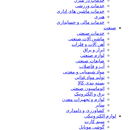
خدمات در منزل
خدمات ورزشی
خدمات ماشین های اداری
هنری
خدمات مالی و حسابداری
صنعت
خدمات صنعتی
ماشین آلات صنعتی
آهن آلات و فلزات
ابزار و یراق
لوازم صنعتی
ضایعات صنعتی
آب و فاضلاب
مواد شیمیایی و معدنی
تولید مواد غذایی
بسته بندی کالا
اتوماسیون صنعتی
برق و الکترونیک
لوازم و تجهیزات معدن
سایر
کشاورزی و دامداری
لوازم الکترونیکی
سیم کارت
گوشی موبایل