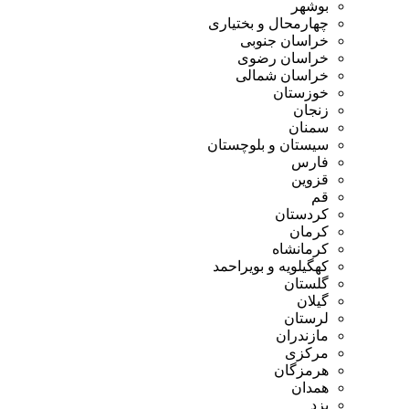
بوشهر
چهارمحال و بختیاری
خراسان جنوبی
خراسان رضوی
خراسان شمالی
خوزستان
زنجان
سمنان
سیستان و بلوچستان
فارس
قزوین
قم
کردستان
کرمان
کرمانشاه
کهگیلویه و بویراحمد
گلستان
گیلان
لرستان
مازندران
مرکزی
هرمزگان
همدان
یزد