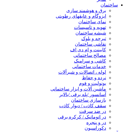
ساختمان
برق و هوشمند سازی
ایزوگام و عایقهای رطوبتی
نمای ساختمان
تهویه و تاسیسات
شیشه ساختمان
تیرچه و بلوک
نقاشی ساختمان
کابینت و ام دی اف
مصالح ساختمانی
کاشی و سرامیک
خدمات ساختمانی
لوله ، اتصالات و شیرآلات
نرده و حفاظ
یونولیت و فوم
ماشین آلات و ابزار ساختمانی
آسانسور /پله برقی /بالابر
بازسازی ساختمان
سقف کاذب / دیوار کاذب
در ضد سرقت
در اتوماتیک / کرکره برقی
در و پنجره
دکوراسیون