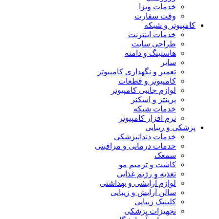
خدمات ویزا
وقت سفارت
کامپیوتر و شبکه
خدمات اینترنت
طراحی سایت
هاستینگ و دامنه
سایر
تعمیر و نگهداری کامپیوتر
کامپیوتر و قطعات
لوازم جانبی کامپیوتر
پرینتر و اسکنر
خدمات شبکه
نرم افزار کامپیوتر
پزشکی و زیبایی
خدمات دندانپزشکی
خدمات درمانی و مراقبتی
سمعک
کاشت و ترمیم مو
تغذیه و رژیم غذایی
لوازم آرایشی و بهداشتی
سالن آرایش و زیبایی
کلینیک زیبایی
تجهیزات پزشکی