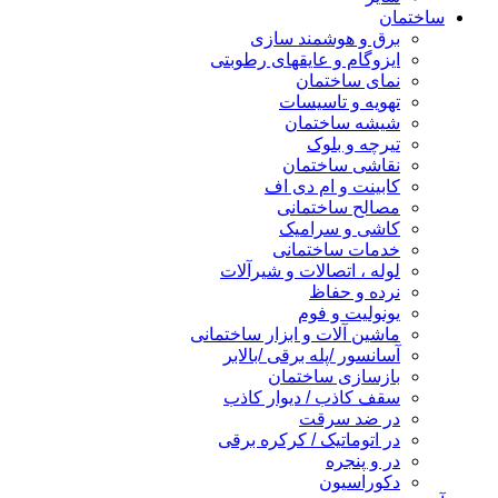
ساختمان
برق و هوشمند سازی
ایزوگام و عایقهای رطوبتی
نمای ساختمان
تهویه و تاسیسات
شیشه ساختمان
تیرچه و بلوک
نقاشی ساختمان
کابینت و ام دی اف
مصالح ساختمانی
کاشی و سرامیک
خدمات ساختمانی
لوله ، اتصالات و شیرآلات
نرده و حفاظ
یونولیت و فوم
ماشین آلات و ابزار ساختمانی
آسانسور /پله برقی /بالابر
بازسازی ساختمان
سقف کاذب / دیوار کاذب
در ضد سرقت
در اتوماتیک / کرکره برقی
در و پنجره
دکوراسیون