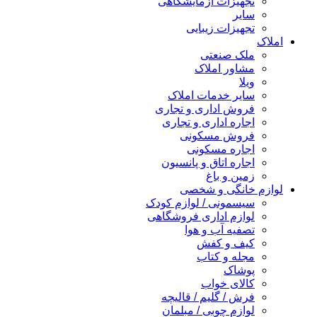
تجهیزات آزمایشگاهی
سایر
تجهیزات زیبایی
املاک
ملک صنعتی
مشاور املاک
ویلا
سایر خدمات املاک
فروش اداری و تجاری
اجاره اداری و تجاری
فروش مسکونی
اجاره مسکونی
اجاره اتاق و پانسیون
زمین و باغ
لوازم خانگی و شخصی
سیسمونی / لوازم کودک
لوازم اداری فروشگاهی
تصفیه آب و هوا
کیف و کفش
مجله و کتاب
پوشاک
کالای خواب
فرش / گلیم / قالیچه
لوازم چوبی / مبلمان