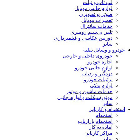
لپ تاپ و تبلت
لوازم جانبی موبایل
صوتی و تصویری
تعمیرات موبایل
خدمات سانترال
تلفن بی‌سیم رومیزی
دوربین عکاسی و فیلمبرداری
سایر
خودرو و وسایل نقلیه
خودروی داخلی و خارجی
اجاره خودرو
لوازم جانبی خودرو
دزدگیر و ردیاب
تزئینات خودرو
لوازم یدکی
خدمات ماشین و موتور
موتورسیکلت و لوازم جانبی
سایر
استخدام و کاریابی
استخدام
استخدام بازاریاب
آماده به کار
مراکز کاریابی
سایر