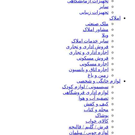
تجهیزات آزمایشگاهی
سایر
تجهیزات زیبایی
املاک
ملک صنعتی
مشاور املاک
ویلا
سایر خدمات املاک
فروش اداری و تجاری
اجاره اداری و تجاری
فروش مسکونی
اجاره مسکونی
اجاره اتاق و پانسیون
زمین و باغ
لوازم خانگی و شخصی
سیسمونی / لوازم کودک
لوازم اداری فروشگاهی
تصفیه آب و هوا
کیف و کفش
مجله و کتاب
پوشاک
کالای خواب
فرش / گلیم / قالیچه
لوازم چوبی / مبلمان