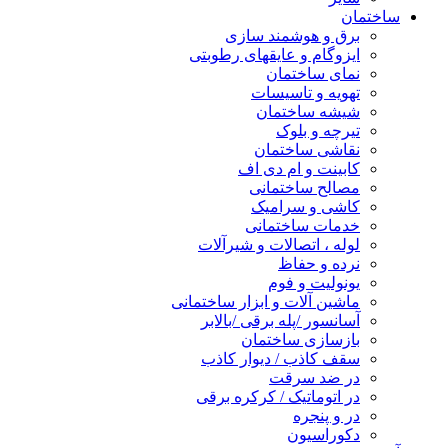
ساختمان
برق و هوشمند سازی
ایزوگام و عایقهای رطوبتی
نمای ساختمان
تهویه و تاسیسات
شیشه ساختمان
تیرچه و بلوک
نقاشی ساختمان
کابینت و ام دی اف
مصالح ساختمانی
کاشی و سرامیک
خدمات ساختمانی
لوله ، اتصالات و شیرآلات
نرده و حفاظ
یونولیت و فوم
ماشین آلات و ابزار ساختمانی
آسانسور /پله برقی /بالابر
بازسازی ساختمان
سقف کاذب / دیوار کاذب
در ضد سرقت
در اتوماتیک / کرکره برقی
در و پنجره
دکوراسیون