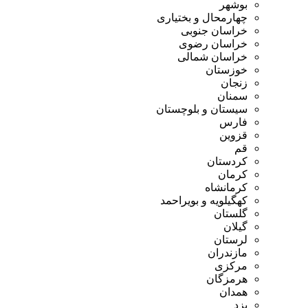
بوشهر
چهارمحال و بختیاری
خراسان جنوبی
خراسان رضوی
خراسان شمالی
خوزستان
زنجان
سمنان
سیستان و بلوچستان
فارس
قزوین
قم
کردستان
کرمان
کرمانشاه
کهگیلویه و بویراحمد
گلستان
گیلان
لرستان
مازندران
مرکزی
هرمزگان
همدان
یزد