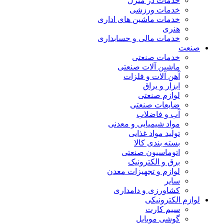
خدمات در منزل
خدمات ورزشی
خدمات ماشین های اداری
هنری
خدمات مالی و حسابداری
صنعت
خدمات صنعتی
ماشین آلات صنعتی
آهن آلات و فلزات
ابزار و یراق
لوازم صنعتی
ضایعات صنعتی
آب و فاضلاب
مواد شیمیایی و معدنی
تولید مواد غذایی
بسته بندی کالا
اتوماسیون صنعتی
برق و الکترونیک
لوازم و تجهیزات معدن
سایر
کشاورزی و دامداری
لوازم الکترونیکی
سیم کارت
گوشی موبایل