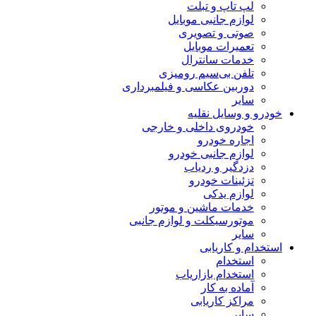
لپ تاپ و تبلت
لوازم جانبی موبایل
صوتی و تصویری
تعمیرات موبایل
خدمات سانترال
تلفن بی‌سیم رومیزی
دوربین عکاسی و فیلمبرداری
سایر
خودرو و وسایل نقلیه
خودروی داخلی و خارجی
اجاره خودرو
لوازم جانبی خودرو
دزدگیر و ردیاب
تزئینات خودرو
لوازم یدکی
خدمات ماشین و موتور
موتورسیکلت و لوازم جانبی
سایر
استخدام و کاریابی
استخدام
استخدام بازاریاب
آماده به کار
مراکز کاریابی
سایر