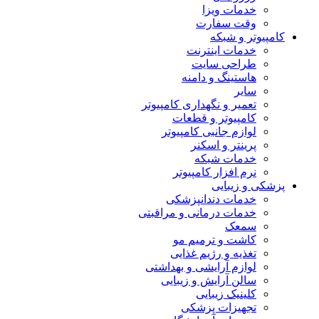
خدمات ویزا
وقت سفارت
کامپیوتر و شبکه
خدمات اینترنت
طراحی سایت
هاستینگ و دامنه
سایر
تعمیر و نگهداری کامپیوتر
کامپیوتر و قطعات
لوازم جانبی کامپیوتر
پرینتر و اسکنر
خدمات شبکه
نرم افزار کامپیوتر
پزشکی و زیبایی
خدمات دندانپزشکی
خدمات درمانی و مراقبتی
سمعک
کاشت و ترمیم مو
تغذیه و رژیم غذایی
لوازم آرایشی و بهداشتی
سالن آرایش و زیبایی
کلینیک زیبایی
تجهیزات پزشکی