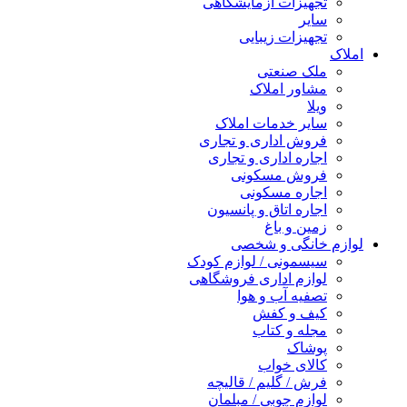
تجهیزات آزمایشگاهی
سایر
تجهیزات زیبایی
املاک
ملک صنعتی
مشاور املاک
ویلا
سایر خدمات املاک
فروش اداری و تجاری
اجاره اداری و تجاری
فروش مسکونی
اجاره مسکونی
اجاره اتاق و پانسیون
زمین و باغ
لوازم خانگی و شخصی
سیسمونی / لوازم کودک
لوازم اداری فروشگاهی
تصفیه آب و هوا
کیف و کفش
مجله و کتاب
پوشاک
کالای خواب
فرش / گلیم / قالیچه
لوازم چوبی / مبلمان