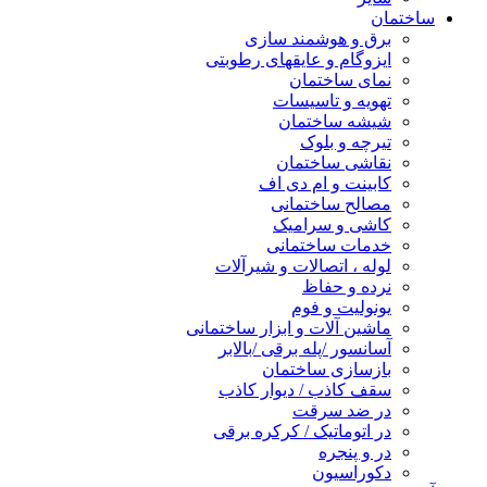
ساختمان
برق و هوشمند سازی
ایزوگام و عایقهای رطوبتی
نمای ساختمان
تهویه و تاسیسات
شیشه ساختمان
تیرچه و بلوک
نقاشی ساختمان
کابینت و ام دی اف
مصالح ساختمانی
کاشی و سرامیک
خدمات ساختمانی
لوله ، اتصالات و شیرآلات
نرده و حفاظ
یونولیت و فوم
ماشین آلات و ابزار ساختمانی
آسانسور /پله برقی /بالابر
بازسازی ساختمان
سقف کاذب / دیوار کاذب
در ضد سرقت
در اتوماتیک / کرکره برقی
در و پنجره
دکوراسیون