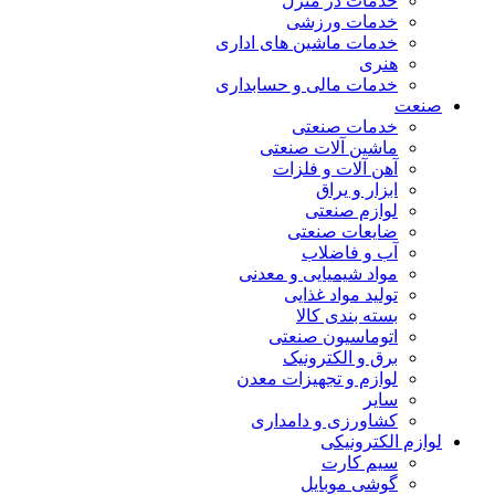
خدمات در منزل
خدمات ورزشی
خدمات ماشین های اداری
هنری
خدمات مالی و حسابداری
صنعت
خدمات صنعتی
ماشین آلات صنعتی
آهن آلات و فلزات
ابزار و یراق
لوازم صنعتی
ضایعات صنعتی
آب و فاضلاب
مواد شیمیایی و معدنی
تولید مواد غذایی
بسته بندی کالا
اتوماسیون صنعتی
برق و الکترونیک
لوازم و تجهیزات معدن
سایر
کشاورزی و دامداری
لوازم الکترونیکی
سیم کارت
گوشی موبایل