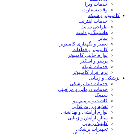
خدمات ویزا
وقت سفارت
کامپیوتر و شبکه
خدمات اینترنت
طراحی سایت
هاستینگ و دامنه
سایر
تعمیر و نگهداری کامپیوتر
کامپیوتر و قطعات
لوازم جانبی کامپیوتر
پرینتر و اسکنر
خدمات شبکه
نرم افزار کامپیوتر
پزشکی و زیبایی
خدمات دندانپزشکی
خدمات درمانی و مراقبتی
سمعک
کاشت و ترمیم مو
تغذیه و رژیم غذایی
لوازم آرایشی و بهداشتی
سالن آرایش و زیبایی
کلینیک زیبایی
تجهیزات پزشکی