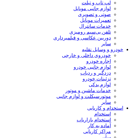
لپ تاپ و تبلت
لوازم جانبی موبایل
صوتی و تصویری
تعمیرات موبایل
خدمات سانترال
تلفن بی‌سیم رومیزی
دوربین عکاسی و فیلمبرداری
سایر
خودرو و وسایل نقلیه
خودروی داخلی و خارجی
اجاره خودرو
لوازم جانبی خودرو
دزدگیر و ردیاب
تزئینات خودرو
لوازم یدکی
خدمات ماشین و موتور
موتورسیکلت و لوازم جانبی
سایر
استخدام و کاریابی
استخدام
استخدام بازاریاب
آماده به کار
مراکز کاریابی
سایر