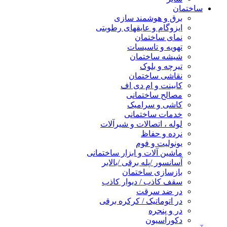
ساختمان
برق و هوشمند سازی
ایزوگام و عایقهای رطوبتی
نمای ساختمان
تهویه و تاسیسات
شیشه ساختمان
تیرچه و بلوک
نقاشی ساختمان
کابینت و ام دی اف
مصالح ساختمانی
کاشی و سرامیک
خدمات ساختمانی
لوله ، اتصالات و شیرآلات
نرده و حفاظ
یونولیت و فوم
ماشین آلات و ابزار ساختمانی
آسانسور /پله برقی /بالابر
بازسازی ساختمان
سقف کاذب / دیوار کاذب
در ضد سرقت
در اتوماتیک / کرکره برقی
در و پنجره
دکوراسیون