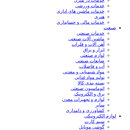
خدمات در منزل
خدمات ورزشی
خدمات ماشین های اداری
هنری
خدمات مالی و حسابداری
صنعت
خدمات صنعتی
ماشین آلات صنعتی
آهن آلات و فلزات
ابزار و یراق
لوازم صنعتی
ضایعات صنعتی
آب و فاضلاب
مواد شیمیایی و معدنی
تولید مواد غذایی
بسته بندی کالا
اتوماسیون صنعتی
برق و الکترونیک
لوازم و تجهیزات معدن
سایر
کشاورزی و دامداری
لوازم الکترونیکی
سیم کارت
گوشی موبایل