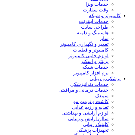
خدمات ویزا
وقت سفارت
کامپیوتر و شبکه
خدمات اینترنت
طراحی سایت
هاستینگ و دامنه
سایر
تعمیر و نگهداری کامپیوتر
کامپیوتر و قطعات
لوازم جانبی کامپیوتر
پرینتر و اسکنر
خدمات شبکه
نرم افزار کامپیوتر
پزشکی و زیبایی
خدمات دندانپزشکی
خدمات درمانی و مراقبتی
سمعک
کاشت و ترمیم مو
تغذیه و رژیم غذایی
لوازم آرایشی و بهداشتی
سالن آرایش و زیبایی
کلینیک زیبایی
تجهیزات پزشکی