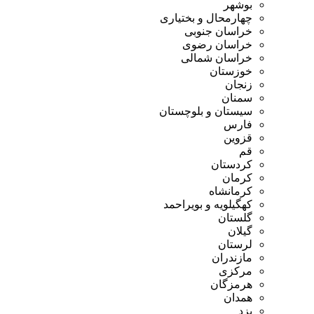
بوشهر
چهارمحال و بختیاری
خراسان جنوبی
خراسان رضوی
خراسان شمالی
خوزستان
زنجان
سمنان
سیستان و بلوچستان
فارس
قزوین
قم
کردستان
کرمان
کرمانشاه
کهگیلویه و بویراحمد
گلستان
گیلان
لرستان
مازندران
مرکزی
هرمزگان
همدان
یزد