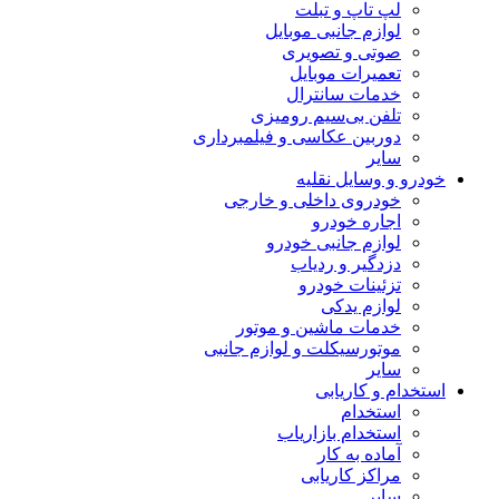
لپ تاپ و تبلت
لوازم جانبی موبایل
صوتی و تصویری
تعمیرات موبایل
خدمات سانترال
تلفن بی‌سیم رومیزی
دوربین عکاسی و فیلمبرداری
سایر
خودرو و وسایل نقلیه
خودروی داخلی و خارجی
اجاره خودرو
لوازم جانبی خودرو
دزدگیر و ردیاب
تزئینات خودرو
لوازم یدکی
خدمات ماشین و موتور
موتورسیکلت و لوازم جانبی
سایر
استخدام و کاریابی
استخدام
استخدام بازاریاب
آماده به کار
مراکز کاریابی
سایر