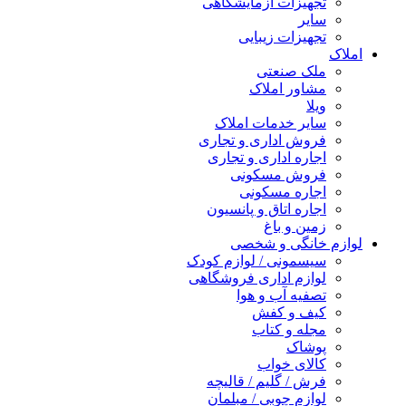
تجهیزات آزمایشگاهی
سایر
تجهیزات زیبایی
املاک
ملک صنعتی
مشاور املاک
ویلا
سایر خدمات املاک
فروش اداری و تجاری
اجاره اداری و تجاری
فروش مسکونی
اجاره مسکونی
اجاره اتاق و پانسیون
زمین و باغ
لوازم خانگی و شخصی
سیسمونی / لوازم کودک
لوازم اداری فروشگاهی
تصفیه آب و هوا
کیف و کفش
مجله و کتاب
پوشاک
کالای خواب
فرش / گلیم / قالیچه
لوازم چوبی / مبلمان