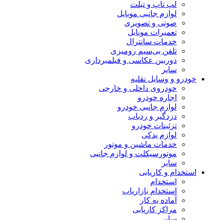
لپ تاپ و تبلت
لوازم جانبی موبایل
صوتی و تصویری
تعمیرات موبایل
خدمات سانترال
تلفن بی‌سیم رومیزی
دوربین عکاسی و فیلمبرداری
سایر
خودرو و وسایل نقلیه
خودروی داخلی و خارجی
اجاره خودرو
لوازم جانبی خودرو
دزدگیر و ردیاب
تزئینات خودرو
لوازم یدکی
خدمات ماشین و موتور
موتورسیکلت و لوازم جانبی
سایر
استخدام و کاریابی
استخدام
استخدام بازاریاب
آماده به کار
مراکز کاریابی
سایر