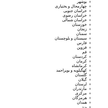
بوشهر
چهارمحال و بختیاری
خراسان جنوبی
خراسان رضوی
خراسان شمالی
خوزستان
زنجان
سمنان
سیستان و بلوچستان
فارس
قزوین
قم
کردستان
کرمان
کرمانشاه
کهگیلویه و بویراحمد
گلستان
گیلان
لرستان
مازندران
مرکزی
هرمزگان
همدان
یزد