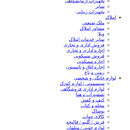
تجهیزات آزمایشگاهی
سایر
تجهیزات زیبایی
املاک
ملک صنعتی
مشاور املاک
ویلا
سایر خدمات املاک
فروش اداری و تجاری
اجاره اداری و تجاری
فروش مسکونی
اجاره مسکونی
اجاره اتاق و پانسیون
زمین و باغ
لوازم خانگی و شخصی
سیسمونی / لوازم کودک
لوازم اداری فروشگاهی
تصفیه آب و هوا
کیف و کفش
مجله و کتاب
پوشاک
کالای خواب
فرش / گلیم / قالیچه
لوازم چوبی / مبلمان