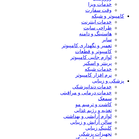
خدمات ویزا
وقت سفارت
کامپیوتر و شبکه
خدمات اینترنت
طراحی سایت
هاستینگ و دامنه
سایر
تعمیر و نگهداری کامپیوتر
کامپیوتر و قطعات
لوازم جانبی کامپیوتر
پرینتر و اسکنر
خدمات شبکه
نرم افزار کامپیوتر
پزشکی و زیبایی
خدمات دندانپزشکی
خدمات درمانی و مراقبتی
سمعک
کاشت و ترمیم مو
تغذیه و رژیم غذایی
لوازم آرایشی و بهداشتی
سالن آرایش و زیبایی
کلینیک زیبایی
تجهیزات پزشکی