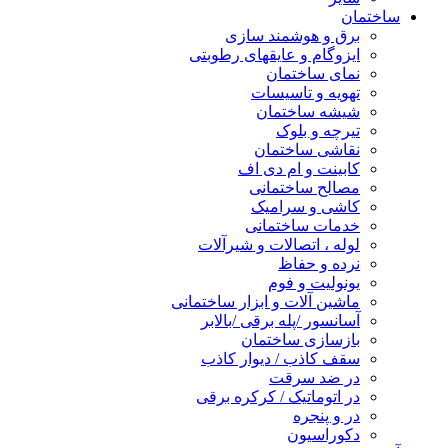
ساختمان
برق و هوشمند سازی
ایزوگام و عایقهای رطوبتی
نمای ساختمان
تهویه و تاسیسات
شیشه ساختمان
تیرچه و بلوک
نقاشی ساختمان
کابینت و ام دی اف
مصالح ساختمانی
کاشی و سرامیک
خدمات ساختمانی
لوله ، اتصالات و شیرآلات
نرده و حفاظ
یونولیت و فوم
ماشین آلات و ابزار ساختمانی
آسانسور /پله برقی /بالابر
بازسازی ساختمان
سقف کاذب / دیوار کاذب
در ضد سرقت
در اتوماتیک / کرکره برقی
در و پنجره
دکوراسیون