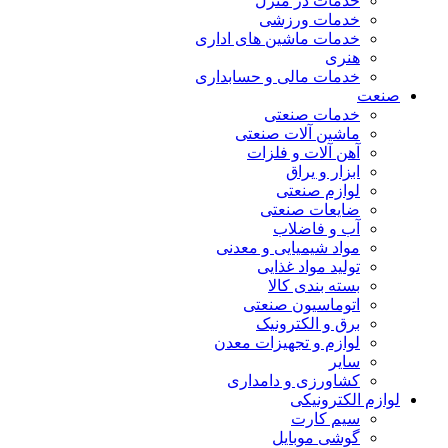
خدمات در منزل
خدمات ورزشی
خدمات ماشین های اداری
هنری
خدمات مالی و حسابداری
صنعت
خدمات صنعتی
ماشین آلات صنعتی
آهن آلات و فلزات
ابزار و یراق
لوازم صنعتی
ضایعات صنعتی
آب و فاضلاب
مواد شیمیایی و معدنی
تولید مواد غذایی
بسته بندی کالا
اتوماسیون صنعتی
برق و الکترونیک
لوازم و تجهیزات معدن
سایر
کشاورزی و دامداری
لوازم الکترونیکی
سیم کارت
گوشی موبایل