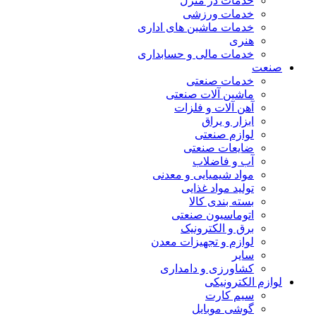
خدمات در منزل
خدمات ورزشی
خدمات ماشین های اداری
هنری
خدمات مالی و حسابداری
صنعت
خدمات صنعتی
ماشین آلات صنعتی
آهن آلات و فلزات
ابزار و یراق
لوازم صنعتی
ضایعات صنعتی
آب و فاضلاب
مواد شیمیایی و معدنی
تولید مواد غذایی
بسته بندی کالا
اتوماسیون صنعتی
برق و الکترونیک
لوازم و تجهیزات معدن
سایر
کشاورزی و دامداری
لوازم الکترونیکی
سیم کارت
گوشی موبایل