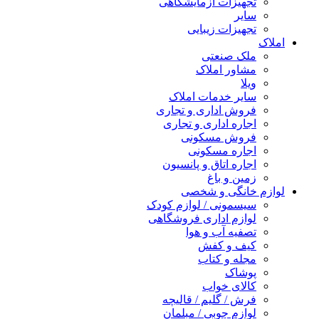
تجهیزات آزمایشگاهی
سایر
تجهیزات زیبایی
املاک
ملک صنعتی
مشاور املاک
ویلا
سایر خدمات املاک
فروش اداری و تجاری
اجاره اداری و تجاری
فروش مسکونی
اجاره مسکونی
اجاره اتاق و پانسیون
زمین و باغ
لوازم خانگی و شخصی
سیسمونی / لوازم کودک
لوازم اداری فروشگاهی
تصفیه آب و هوا
کیف و کفش
مجله و کتاب
پوشاک
کالای خواب
فرش / گلیم / قالیچه
لوازم چوبی / مبلمان