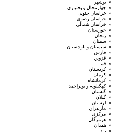
بوشهر
چهارمحال و بختیاری
خراسان جنوبی
خراسان رضوی
خراسان شمالی
خوزستان
زنجان
سمنان
سیستان و بلوچستان
فارس
قزوین
قم
کردستان
کرمان
کرمانشاه
کهگیلویه و بویراحمد
گلستان
گیلان
لرستان
مازندران
مرکزی
هرمزگان
همدان
یزد