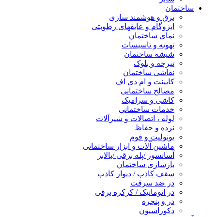
ساختمان
برق و هوشمند سازی
ایزوگام و عایقهای رطوبتی
نمای ساختمان
تهویه و تاسیسات
شیشه ساختمان
تیرچه و بلوک
نقاشی ساختمان
کابینت و ام دی اف
مصالح ساختمانی
کاشی و سرامیک
خدمات ساختمانی
لوله ، اتصالات و شیرآلات
نرده و حفاظ
یونولیت و فوم
ماشین آلات و ابزار ساختمانی
آسانسور /پله برقی /بالابر
بازسازی ساختمان
سقف کاذب / دیوار کاذب
در ضد سرقت
در اتوماتیک / کرکره برقی
در و پنجره
دکوراسیون