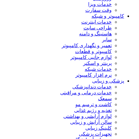
خدمات ویزا
وقت سفارت
کامپیوتر و شبکه
خدمات اینترنت
طراحی سایت
هاستینگ و دامنه
سایر
تعمیر و نگهداری کامپیوتر
کامپیوتر و قطعات
لوازم جانبی کامپیوتر
پرینتر و اسکنر
خدمات شبکه
نرم افزار کامپیوتر
پزشکی و زیبایی
خدمات دندانپزشکی
خدمات درمانی و مراقبتی
سمعک
کاشت و ترمیم مو
تغذیه و رژیم غذایی
لوازم آرایشی و بهداشتی
سالن آرایش و زیبایی
کلینیک زیبایی
تجهیزات پزشکی