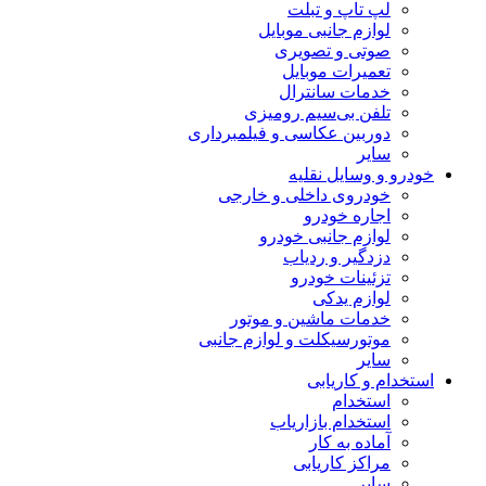
لپ تاپ و تبلت
لوازم جانبی موبایل
صوتی و تصویری
تعمیرات موبایل
خدمات سانترال
تلفن بی‌سیم رومیزی
دوربین عکاسی و فیلمبرداری
سایر
خودرو و وسایل نقلیه
خودروی داخلی و خارجی
اجاره خودرو
لوازم جانبی خودرو
دزدگیر و ردیاب
تزئینات خودرو
لوازم یدکی
خدمات ماشین و موتور
موتورسیکلت و لوازم جانبی
سایر
استخدام و کاریابی
استخدام
استخدام بازاریاب
آماده به کار
مراکز کاریابی
سایر