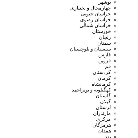
بوشهر
چهارمحال و بختیاری
خراسان جنوبی
خراسان رضوی
خراسان شمالی
خوزستان
زنجان
سمنان
سیستان و بلوچستان
فارس
قزوین
قم
کردستان
کرمان
کرمانشاه
کهگیلویه و بویراحمد
گلستان
گیلان
لرستان
مازندران
مرکزی
هرمزگان
همدان
یزد