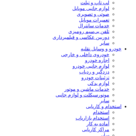
لپ تاپ و تبلت
لوازم جانبی موبایل
صوتی و تصویری
تعمیرات موبایل
خدمات سانترال
تلفن بی‌سیم رومیزی
دوربین عکاسی و فیلمبرداری
سایر
خودرو و وسایل نقلیه
خودروی داخلی و خارجی
اجاره خودرو
لوازم جانبی خودرو
دزدگیر و ردیاب
تزئینات خودرو
لوازم یدکی
خدمات ماشین و موتور
موتورسیکلت و لوازم جانبی
سایر
استخدام و کاریابی
استخدام
استخدام بازاریاب
آماده به کار
مراکز کاریابی
سایر