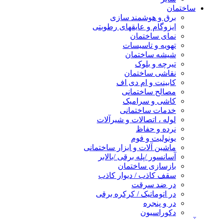
ساختمان
برق و هوشمند سازی
ایزوگام و عایقهای رطوبتی
نمای ساختمان
تهویه و تاسیسات
شیشه ساختمان
تیرچه و بلوک
نقاشی ساختمان
کابینت و ام دی اف
مصالح ساختمانی
کاشی و سرامیک
خدمات ساختمانی
لوله ، اتصالات و شیرآلات
نرده و حفاظ
یونولیت و فوم
ماشین آلات و ابزار ساختمانی
آسانسور /پله برقی /بالابر
بازسازی ساختمان
سقف کاذب / دیوار کاذب
در ضد سرقت
در اتوماتیک / کرکره برقی
در و پنجره
دکوراسیون