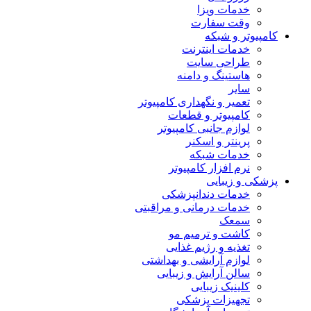
خدمات ویزا
وقت سفارت
کامپیوتر و شبکه
خدمات اینترنت
طراحی سایت
هاستینگ و دامنه
سایر
تعمیر و نگهداری کامپیوتر
کامپیوتر و قطعات
لوازم جانبی کامپیوتر
پرینتر و اسکنر
خدمات شبکه
نرم افزار کامپیوتر
پزشکی و زیبایی
خدمات دندانپزشکی
خدمات درمانی و مراقبتی
سمعک
کاشت و ترمیم مو
تغذیه و رژیم غذایی
لوازم آرایشی و بهداشتی
سالن آرایش و زیبایی
کلینیک زیبایی
تجهیزات پزشکی