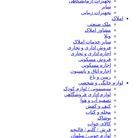
تجهیزات آزمایشگاهی
سایر
تجهیزات زیبایی
املاک
ملک صنعتی
مشاور املاک
ویلا
سایر خدمات املاک
فروش اداری و تجاری
اجاره اداری و تجاری
فروش مسکونی
اجاره مسکونی
اجاره اتاق و پانسیون
زمین و باغ
لوازم خانگی و شخصی
سیسمونی / لوازم کودک
لوازم اداری فروشگاهی
تصفیه آب و هوا
کیف و کفش
مجله و کتاب
پوشاک
کالای خواب
فرش / گلیم / قالیچه
لوازم چوبی / مبلمان