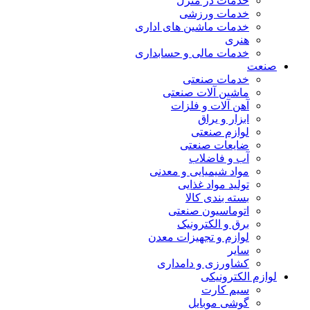
خدمات در منزل
خدمات ورزشی
خدمات ماشین های اداری
هنری
خدمات مالی و حسابداری
صنعت
خدمات صنعتی
ماشین آلات صنعتی
آهن آلات و فلزات
ابزار و یراق
لوازم صنعتی
ضایعات صنعتی
آب و فاضلاب
مواد شیمیایی و معدنی
تولید مواد غذایی
بسته بندی کالا
اتوماسیون صنعتی
برق و الکترونیک
لوازم و تجهیزات معدن
سایر
کشاورزی و دامداری
لوازم الکترونیکی
سیم کارت
گوشی موبایل