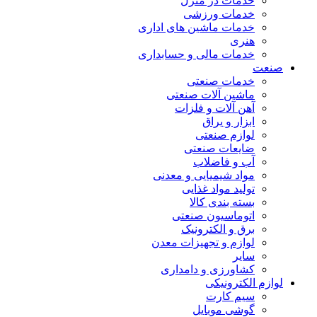
خدمات در منزل
خدمات ورزشی
خدمات ماشین های اداری
هنری
خدمات مالی و حسابداری
صنعت
خدمات صنعتی
ماشین آلات صنعتی
آهن آلات و فلزات
ابزار و یراق
لوازم صنعتی
ضایعات صنعتی
آب و فاضلاب
مواد شیمیایی و معدنی
تولید مواد غذایی
بسته بندی کالا
اتوماسیون صنعتی
برق و الکترونیک
لوازم و تجهیزات معدن
سایر
کشاورزی و دامداری
لوازم الکترونیکی
سیم کارت
گوشی موبایل