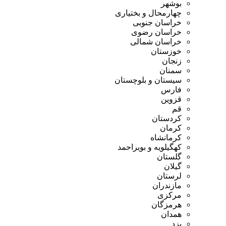
بوشهر
چهارمحال و بختیاری
خراسان جنوبی
خراسان رضوی
خراسان شمالی
خوزستان
زنجان
سمنان
سیستان و بلوچستان
فارس
قزوین
قم
کردستان
کرمان
کرمانشاه
کهگیلویه و بویراحمد
گلستان
گیلان
لرستان
مازندران
مرکزی
هرمزگان
همدان
یزد