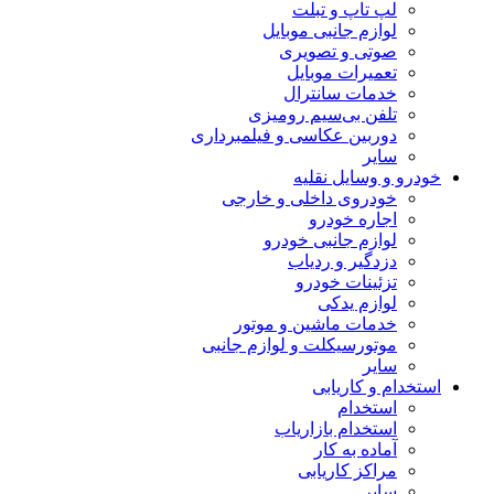
لپ تاپ و تبلت
لوازم جانبی موبایل
صوتی و تصویری
تعمیرات موبایل
خدمات سانترال
تلفن بی‌سیم رومیزی
دوربین عکاسی و فیلمبرداری
سایر
خودرو و وسایل نقلیه
خودروی داخلی و خارجی
اجاره خودرو
لوازم جانبی خودرو
دزدگیر و ردیاب
تزئینات خودرو
لوازم یدکی
خدمات ماشین و موتور
موتورسیکلت و لوازم جانبی
سایر
استخدام و کاریابی
استخدام
استخدام بازاریاب
آماده به کار
مراکز کاریابی
سایر