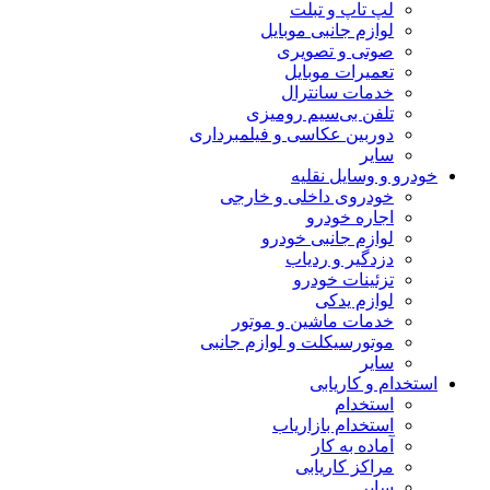
لپ تاپ و تبلت
لوازم جانبی موبایل
صوتی و تصویری
تعمیرات موبایل
خدمات سانترال
تلفن بی‌سیم رومیزی
دوربین عکاسی و فیلمبرداری
سایر
خودرو و وسایل نقلیه
خودروی داخلی و خارجی
اجاره خودرو
لوازم جانبی خودرو
دزدگیر و ردیاب
تزئینات خودرو
لوازم یدکی
خدمات ماشین و موتور
موتورسیکلت و لوازم جانبی
سایر
استخدام و کاریابی
استخدام
استخدام بازاریاب
آماده به کار
مراکز کاریابی
سایر