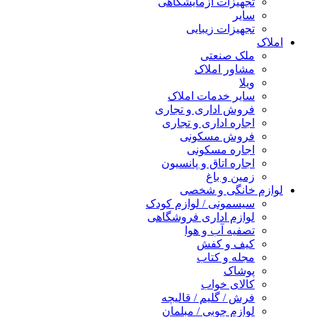
تجهیزات آزمایشگاهی
سایر
تجهیزات زیبایی
املاک
ملک صنعتی
مشاور املاک
ویلا
سایر خدمات املاک
فروش اداری و تجاری
اجاره اداری و تجاری
فروش مسکونی
اجاره مسکونی
اجاره اتاق و پانسیون
زمین و باغ
لوازم خانگی و شخصی
سیسمونی / لوازم کودک
لوازم اداری فروشگاهی
تصفیه آب و هوا
کیف و کفش
مجله و کتاب
پوشاک
کالای خواب
فرش / گلیم / قالیچه
لوازم چوبی / مبلمان