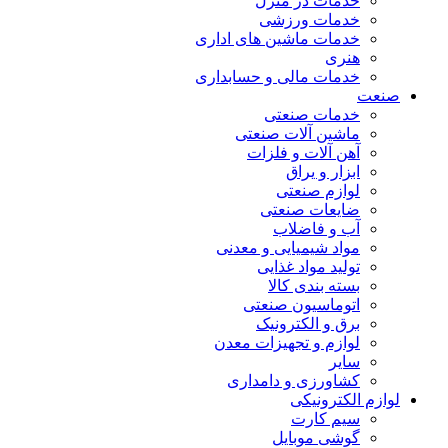
خدمات در منزل
خدمات ورزشی
خدمات ماشین های اداری
هنری
خدمات مالی و حسابداری
صنعت
خدمات صنعتی
ماشین آلات صنعتی
آهن آلات و فلزات
ابزار و یراق
لوازم صنعتی
ضایعات صنعتی
آب و فاضلاب
مواد شیمیایی و معدنی
تولید مواد غذایی
بسته بندی کالا
اتوماسیون صنعتی
برق و الکترونیک
لوازم و تجهیزات معدن
سایر
کشاورزی و دامداری
لوازم الکترونیکی
سیم کارت
گوشی موبایل