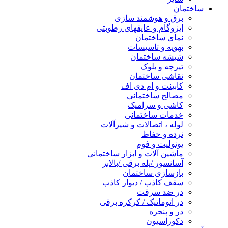
ساختمان
برق و هوشمند سازی
ایزوگام و عایقهای رطوبتی
نمای ساختمان
تهویه و تاسیسات
شیشه ساختمان
تیرچه و بلوک
نقاشی ساختمان
کابینت و ام دی اف
مصالح ساختمانی
کاشی و سرامیک
خدمات ساختمانی
لوله ، اتصالات و شیرآلات
نرده و حفاظ
یونولیت و فوم
ماشین آلات و ابزار ساختمانی
آسانسور /پله برقی /بالابر
بازسازی ساختمان
سقف کاذب / دیوار کاذب
در ضد سرقت
در اتوماتیک / کرکره برقی
در و پنجره
دکوراسیون