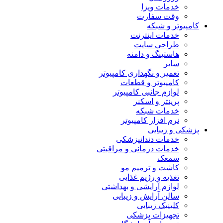
خدمات ویزا
وقت سفارت
کامپیوتر و شبکه
خدمات اینترنت
طراحی سایت
هاستینگ و دامنه
سایر
تعمیر و نگهداری کامپیوتر
کامپیوتر و قطعات
لوازم جانبی کامپیوتر
پرینتر و اسکنر
خدمات شبکه
نرم افزار کامپیوتر
پزشکی و زیبایی
خدمات دندانپزشکی
خدمات درمانی و مراقبتی
سمعک
کاشت و ترمیم مو
تغذیه و رژیم غذایی
لوازم آرایشی و بهداشتی
سالن آرایش و زیبایی
کلینیک زیبایی
تجهیزات پزشکی