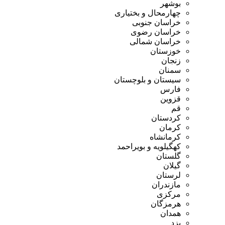
بوشهر
چهارمحال و بختیاری
خراسان جنوبی
خراسان رضوی
خراسان شمالی
خوزستان
زنجان
سمنان
سیستان و بلوچستان
فارس
قزوین
قم
کردستان
کرمان
کرمانشاه
کهگیلویه و بویراحمد
گلستان
گیلان
لرستان
مازندران
مرکزی
هرمزگان
همدان
یزد