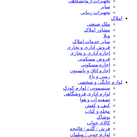
تجهیزات آزمایشگاهی
سایر
تجهیزات زیبایی
املاک
ملک صنعتی
مشاور املاک
ویلا
سایر خدمات املاک
فروش اداری و تجاری
اجاره اداری و تجاری
فروش مسکونی
اجاره مسکونی
اجاره اتاق و پانسیون
زمین و باغ
لوازم خانگی و شخصی
سیسمونی / لوازم کودک
لوازم اداری فروشگاهی
تصفیه آب و هوا
کیف و کفش
مجله و کتاب
پوشاک
کالای خواب
فرش / گلیم / قالیچه
لوازم چوبی / مبلمان