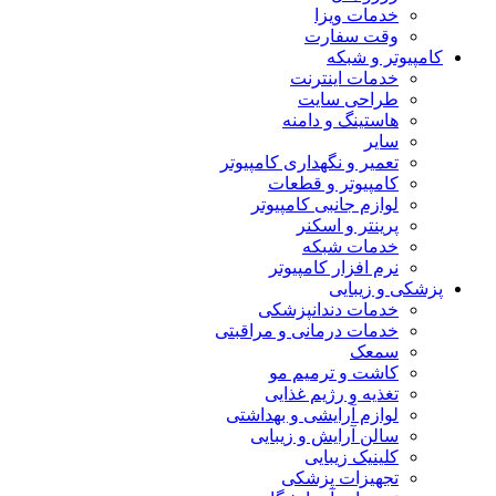
خدمات ویزا
وقت سفارت
کامپیوتر و شبکه
خدمات اینترنت
طراحی سایت
هاستینگ و دامنه
سایر
تعمیر و نگهداری کامپیوتر
کامپیوتر و قطعات
لوازم جانبی کامپیوتر
پرینتر و اسکنر
خدمات شبکه
نرم افزار کامپیوتر
پزشکی و زیبایی
خدمات دندانپزشکی
خدمات درمانی و مراقبتی
سمعک
کاشت و ترمیم مو
تغذیه و رژیم غذایی
لوازم آرایشی و بهداشتی
سالن آرایش و زیبایی
کلینیک زیبایی
تجهیزات پزشکی