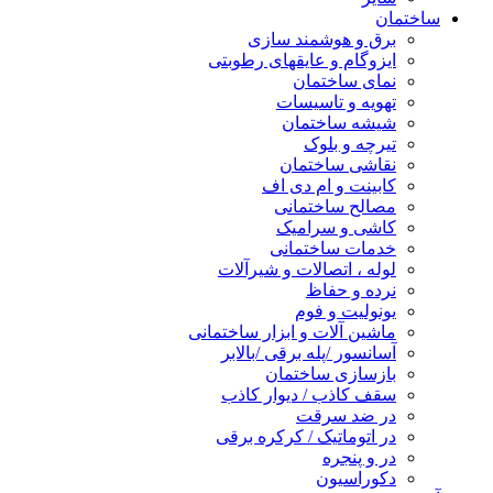
ساختمان
برق و هوشمند سازی
ایزوگام و عایقهای رطوبتی
نمای ساختمان
تهویه و تاسیسات
شیشه ساختمان
تیرچه و بلوک
نقاشی ساختمان
کابینت و ام دی اف
مصالح ساختمانی
کاشی و سرامیک
خدمات ساختمانی
لوله ، اتصالات و شیرآلات
نرده و حفاظ
یونولیت و فوم
ماشین آلات و ابزار ساختمانی
آسانسور /پله برقی /بالابر
بازسازی ساختمان
سقف کاذب / دیوار کاذب
در ضد سرقت
در اتوماتیک / کرکره برقی
در و پنجره
دکوراسیون