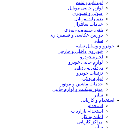
لپ تاپ و تبلت
لوازم جانبی موبایل
صوتی و تصویری
تعمیرات موبایل
خدمات سانترال
تلفن بی‌سیم رومیزی
دوربین عکاسی و فیلمبرداری
سایر
خودرو و وسایل نقلیه
خودروی داخلی و خارجی
اجاره خودرو
لوازم جانبی خودرو
دزدگیر و ردیاب
تزئینات خودرو
لوازم یدکی
خدمات ماشین و موتور
موتورسیکلت و لوازم جانبی
سایر
استخدام و کاریابی
استخدام
استخدام بازاریاب
آماده به کار
مراکز کاریابی
سایر