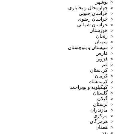
بوشهر
چهارمحال و بختیاری
خراسان جنوبی
خراسان رضوی
خراسان شمالی
خوزستان
زنجان
سمنان
سیستان و بلوچستان
فارس
قزوین
قم
کردستان
کرمان
کرمانشاه
کهگیلویه و بویراحمد
گلستان
گیلان
لرستان
مازندران
مرکزی
هرمزگان
همدان
یزد