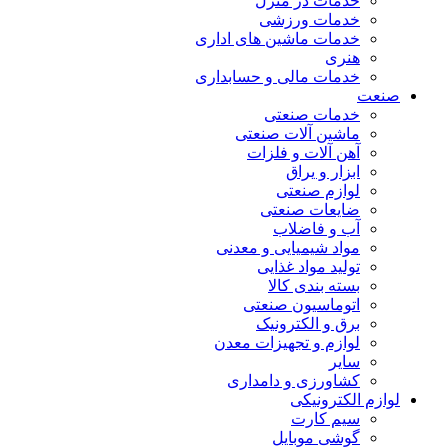
خدمات در منزل
خدمات ورزشی
خدمات ماشین های اداری
هنری
خدمات مالی و حسابداری
صنعت
خدمات صنعتی
ماشین آلات صنعتی
آهن آلات و فلزات
ابزار و یراق
لوازم صنعتی
ضایعات صنعتی
آب و فاضلاب
مواد شیمیایی و معدنی
تولید مواد غذایی
بسته بندی کالا
اتوماسیون صنعتی
برق و الکترونیک
لوازم و تجهیزات معدن
سایر
کشاورزی و دامداری
لوازم الکترونیکی
سیم کارت
گوشی موبایل