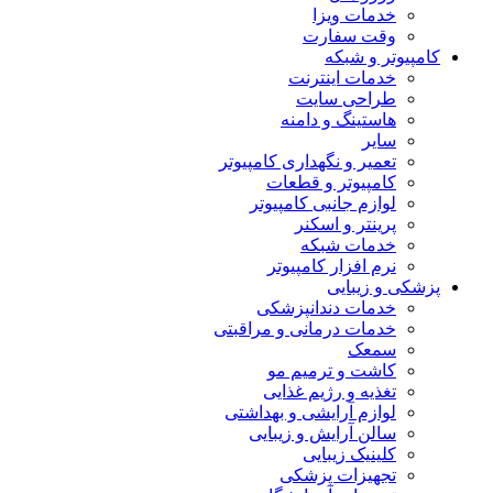
خدمات ویزا
وقت سفارت
کامپیوتر و شبکه
خدمات اینترنت
طراحی سایت
هاستینگ و دامنه
سایر
تعمیر و نگهداری کامپیوتر
کامپیوتر و قطعات
لوازم جانبی کامپیوتر
پرینتر و اسکنر
خدمات شبکه
نرم افزار کامپیوتر
پزشکی و زیبایی
خدمات دندانپزشکی
خدمات درمانی و مراقبتی
سمعک
کاشت و ترمیم مو
تغذیه و رژیم غذایی
لوازم آرایشی و بهداشتی
سالن آرایش و زیبایی
کلینیک زیبایی
تجهیزات پزشکی