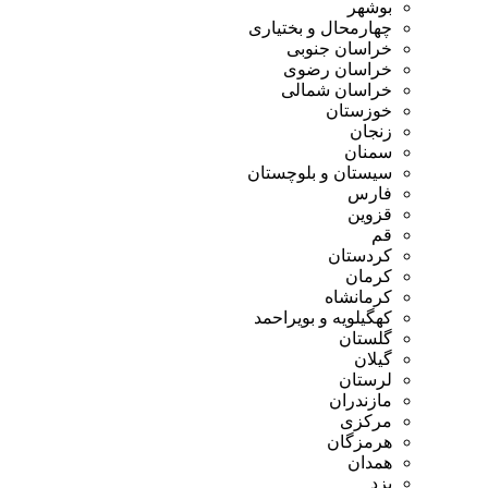
بوشهر
چهارمحال و بختیاری
خراسان جنوبی
خراسان رضوی
خراسان شمالی
خوزستان
زنجان
سمنان
سیستان و بلوچستان
فارس
قزوین
قم
کردستان
کرمان
کرمانشاه
کهگیلویه و بویراحمد
گلستان
گیلان
لرستان
مازندران
مرکزی
هرمزگان
همدان
یزد