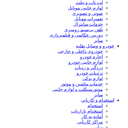
لپ تاپ و تبلت
لوازم جانبی موبایل
صوتی و تصویری
تعمیرات موبایل
خدمات سانترال
تلفن بی‌سیم رومیزی
دوربین عکاسی و فیلمبرداری
سایر
خودرو و وسایل نقلیه
خودروی داخلی و خارجی
اجاره خودرو
لوازم جانبی خودرو
دزدگیر و ردیاب
تزئینات خودرو
لوازم یدکی
خدمات ماشین و موتور
موتورسیکلت و لوازم جانبی
سایر
استخدام و کاریابی
استخدام
استخدام بازاریاب
آماده به کار
مراکز کاریابی
سایر