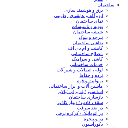
ساختمان
برق و هوشمند سازی
ایزوگام و عایقهای رطوبتی
نمای ساختمان
تهویه و تاسیسات
شیشه ساختمان
تیرچه و بلوک
نقاشی ساختمان
کابینت و ام دی اف
مصالح ساختمانی
کاشی و سرامیک
خدمات ساختمانی
لوله ، اتصالات و شیرآلات
نرده و حفاظ
یونولیت و فوم
ماشین آلات و ابزار ساختمانی
آسانسور /پله برقی /بالابر
بازسازی ساختمان
سقف کاذب / دیوار کاذب
در ضد سرقت
در اتوماتیک / کرکره برقی
در و پنجره
دکوراسیون