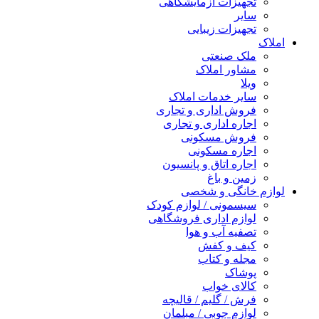
تجهیزات آزمایشگاهی
سایر
تجهیزات زیبایی
املاک
ملک صنعتی
مشاور املاک
ویلا
سایر خدمات املاک
فروش اداری و تجاری
اجاره اداری و تجاری
فروش مسکونی
اجاره مسکونی
اجاره اتاق و پانسیون
زمین و باغ
لوازم خانگی و شخصی
سیسمونی / لوازم کودک
لوازم اداری فروشگاهی
تصفیه آب و هوا
کیف و کفش
مجله و کتاب
پوشاک
کالای خواب
فرش / گلیم / قالیچه
لوازم چوبی / مبلمان