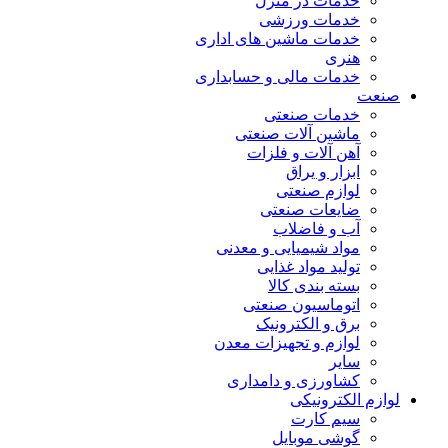
خدمات در منزل
خدمات ورزشی
خدمات ماشین های اداری
هنری
خدمات مالی و حسابداری
صنعت
خدمات صنعتی
ماشین آلات صنعتی
آهن آلات و فلزات
ابزار و یراق
لوازم صنعتی
ضایعات صنعتی
آب و فاضلاب
مواد شیمیایی و معدنی
تولید مواد غذایی
بسته بندی کالا
اتوماسیون صنعتی
برق و الکترونیک
لوازم و تجهیزات معدن
سایر
کشاورزی و دامداری
لوازم الکترونیکی
سیم کارت
گوشی موبایل