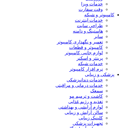
خدمات ویزا
وقت سفارت
کامپیوتر و شبکه
خدمات اینترنت
طراحی سایت
هاستینگ و دامنه
سایر
تعمیر و نگهداری کامپیوتر
کامپیوتر و قطعات
لوازم جانبی کامپیوتر
پرینتر و اسکنر
خدمات شبکه
نرم افزار کامپیوتر
پزشکی و زیبایی
خدمات دندانپزشکی
خدمات درمانی و مراقبتی
سمعک
کاشت و ترمیم مو
تغذیه و رژیم غذایی
لوازم آرایشی و بهداشتی
سالن آرایش و زیبایی
کلینیک زیبایی
تجهیزات پزشکی