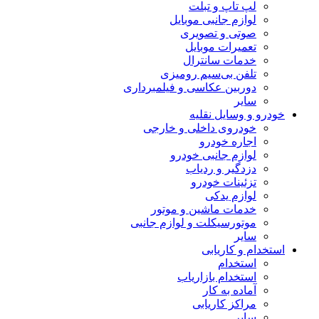
لپ تاپ و تبلت
لوازم جانبی موبایل
صوتی و تصویری
تعمیرات موبایل
خدمات سانترال
تلفن بی‌سیم رومیزی
دوربین عکاسی و فیلمبرداری
سایر
خودرو و وسایل نقلیه
خودروی داخلی و خارجی
اجاره خودرو
لوازم جانبی خودرو
دزدگیر و ردیاب
تزئینات خودرو
لوازم یدکی
خدمات ماشین و موتور
موتورسیکلت و لوازم جانبی
سایر
استخدام و کاریابی
استخدام
استخدام بازاریاب
آماده به کار
مراکز کاریابی
سایر