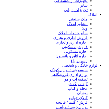
تجهیزات آزمایشگاهی
سایر
تجهیزات زیبایی
املاک
ملک صنعتی
مشاور املاک
ویلا
سایر خدمات املاک
فروش اداری و تجاری
اجاره اداری و تجاری
فروش مسکونی
اجاره مسکونی
اجاره اتاق و پانسیون
زمین و باغ
لوازم خانگی و شخصی
سیسمونی / لوازم کودک
لوازم اداری فروشگاهی
تصفیه آب و هوا
کیف و کفش
مجله و کتاب
پوشاک
کالای خواب
فرش / گلیم / قالیچه
لوازم چوبی / مبلمان