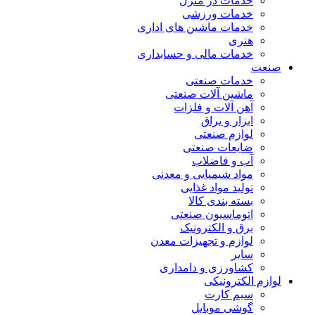
خدمات در منزل
خدمات ورزشی
خدمات ماشین های اداری
هنری
خدمات مالی و حسابداری
صنعت
خدمات صنعتی
ماشین آلات صنعتی
آهن آلات و فلزات
ابزار و یراق
لوازم صنعتی
ضایعات صنعتی
آب و فاضلاب
مواد شیمیایی و معدنی
تولید مواد غذایی
بسته بندی کالا
اتوماسیون صنعتی
برق و الکترونیک
لوازم و تجهیزات معدن
سایر
کشاورزی و دامداری
لوازم الکترونیکی
سیم کارت
گوشی موبایل