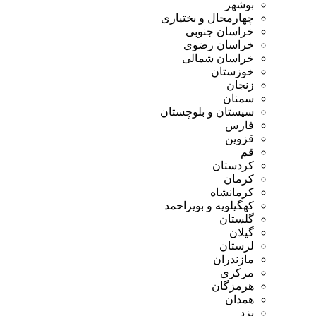
بوشهر
چهارمحال و بختیاری
خراسان جنوبی
خراسان رضوی
خراسان شمالی
خوزستان
زنجان
سمنان
سیستان و بلوچستان
فارس
قزوین
قم
کردستان
کرمان
کرمانشاه
کهگیلویه و بویراحمد
گلستان
گیلان
لرستان
مازندران
مرکزی
هرمزگان
همدان
یزد