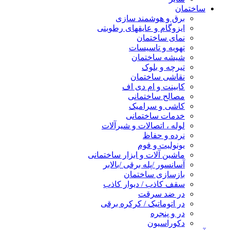
ساختمان
برق و هوشمند سازی
ایزوگام و عایقهای رطوبتی
نمای ساختمان
تهویه و تاسیسات
شیشه ساختمان
تیرچه و بلوک
نقاشی ساختمان
کابینت و ام دی اف
مصالح ساختمانی
کاشی و سرامیک
خدمات ساختمانی
لوله ، اتصالات و شیرآلات
نرده و حفاظ
یونولیت و فوم
ماشین آلات و ابزار ساختمانی
آسانسور /پله برقی /بالابر
بازسازی ساختمان
سقف کاذب / دیوار کاذب
در ضد سرقت
در اتوماتیک / کرکره برقی
در و پنجره
دکوراسیون