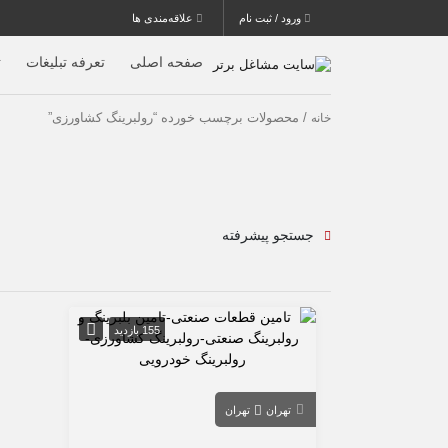
ورود / ثبت نام
علاقه‌مندی ها
صفحه اصلی
تعرفه تبلیغات
ث
/ محصولات برچسب خورده “رولبرینگ کشاورزی”
خانه
جستجو پیشرفته
155 بازدید
تهران
تهران