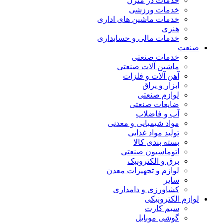
خدمات در منزل
خدمات ورزشی
خدمات ماشین های اداری
هنری
خدمات مالی و حسابداری
صنعت
خدمات صنعتی
ماشین آلات صنعتی
آهن آلات و فلزات
ابزار و یراق
لوازم صنعتی
ضایعات صنعتی
آب و فاضلاب
مواد شیمیایی و معدنی
تولید مواد غذایی
بسته بندی کالا
اتوماسیون صنعتی
برق و الکترونیک
لوازم و تجهیزات معدن
سایر
کشاورزی و دامداری
لوازم الکترونیکی
سیم کارت
گوشی موبایل