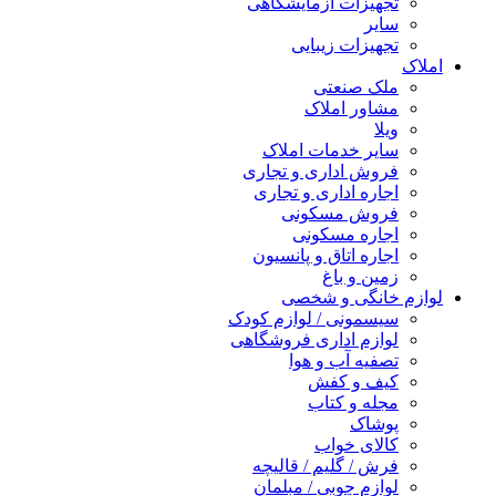
تجهیزات آزمایشگاهی
سایر
تجهیزات زیبایی
املاک
ملک صنعتی
مشاور املاک
ویلا
سایر خدمات املاک
فروش اداری و تجاری
اجاره اداری و تجاری
فروش مسکونی
اجاره مسکونی
اجاره اتاق و پانسیون
زمین و باغ
لوازم خانگی و شخصی
سیسمونی / لوازم کودک
لوازم اداری فروشگاهی
تصفیه آب و هوا
کیف و کفش
مجله و کتاب
پوشاک
کالای خواب
فرش / گلیم / قالیچه
لوازم چوبی / مبلمان