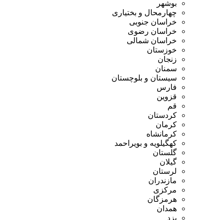
بوشهر
چهارمحال و بختیاری
خراسان جنوبی
خراسان رضوی
خراسان شمالی
خوزستان
زنجان
سمنان
سیستان و بلوچستان
فارس
قزوین
قم
کردستان
کرمان
کرمانشاه
کهگیلویه و بویراحمد
گلستان
گیلان
لرستان
مازندران
مرکزی
هرمزگان
همدان
یزد