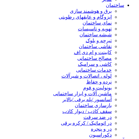
ساختمان
برق و هوشمند سازی
ایزوگام و عایقهای رطوبتی
نمای ساختمان
تهویه و تاسیسات
شیشه ساختمان
تیرچه و بلوک
نقاشی ساختمان
کابینت و ام دی اف
مصالح ساختمانی
کاشی و سرامیک
خدمات ساختمانی
لوله ، اتصالات و شیرآلات
نرده و حفاظ
یونولیت و فوم
ماشین آلات و ابزار ساختمانی
آسانسور /پله برقی /بالابر
بازسازی ساختمان
سقف کاذب / دیوار کاذب
در ضد سرقت
در اتوماتیک / کرکره برقی
در و پنجره
دکوراسیون