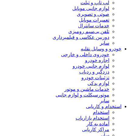
لپ تاپ و تبلت
لوازم جانبی موبایل
صوتی و تصویری
تعمیرات موبایل
خدمات سانترال
تلفن بی‌سیم رومیزی
دوربین عکاسی و فیلمبرداری
سایر
خودرو و وسایل نقلیه
خودروی داخلی و خارجی
اجاره خودرو
لوازم جانبی خودرو
دزدگیر و ردیاب
تزئینات خودرو
لوازم یدکی
خدمات ماشین و موتور
موتورسیکلت و لوازم جانبی
سایر
استخدام و کاریابی
استخدام
استخدام بازاریاب
آماده به کار
مراکز کاریابی
سایر