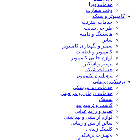
خدمات ویزا
وقت سفارت
کامپیوتر و شبکه
خدمات اینترنت
طراحی سایت
هاستینگ و دامنه
سایر
تعمیر و نگهداری کامپیوتر
کامپیوتر و قطعات
لوازم جانبی کامپیوتر
پرینتر و اسکنر
خدمات شبکه
نرم افزار کامپیوتر
پزشکی و زیبایی
خدمات دندانپزشکی
خدمات درمانی و مراقبتی
سمعک
کاشت و ترمیم مو
تغذیه و رژیم غذایی
لوازم آرایشی و بهداشتی
سالن آرایش و زیبایی
کلینیک زیبایی
تجهیزات پزشکی