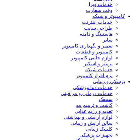
خدمات ویزا
وقت سفارت
کامپیوتر و شبکه
خدمات اینترنت
طراحی سایت
هاستینگ و دامنه
سایر
تعمیر و نگهداری کامپیوتر
کامپیوتر و قطعات
لوازم جانبی کامپیوتر
پرینتر و اسکنر
خدمات شبکه
نرم افزار کامپیوتر
پزشکی و زیبایی
خدمات دندانپزشکی
خدمات درمانی و مراقبتی
سمعک
کاشت و ترمیم مو
تغذیه و رژیم غذایی
لوازم آرایشی و بهداشتی
سالن آرایش و زیبایی
کلینیک زیبایی
تجهیزات پزشکی