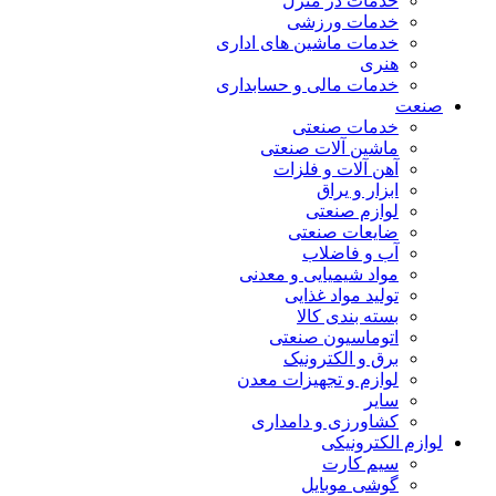
خدمات در منزل
خدمات ورزشی
خدمات ماشین های اداری
هنری
خدمات مالی و حسابداری
صنعت
خدمات صنعتی
ماشین آلات صنعتی
آهن آلات و فلزات
ابزار و یراق
لوازم صنعتی
ضایعات صنعتی
آب و فاضلاب
مواد شیمیایی و معدنی
تولید مواد غذایی
بسته بندی کالا
اتوماسیون صنعتی
برق و الکترونیک
لوازم و تجهیزات معدن
سایر
کشاورزی و دامداری
لوازم الکترونیکی
سیم کارت
گوشی موبایل