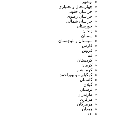
بوشهر
چهارمحال و بختیاری
خراسان جنوبی
خراسان رضوی
خراسان شمالی
خوزستان
زنجان
سمنان
سیستان و بلوچستان
فارس
قزوین
قم
کردستان
کرمان
کرمانشاه
کهگیلویه و بویراحمد
گلستان
گیلان
لرستان
مازندران
مرکزی
هرمزگان
همدان
یزد