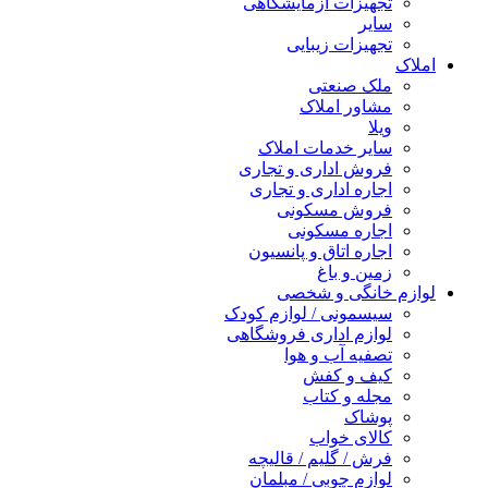
تجهیزات آزمایشگاهی
سایر
تجهیزات زیبایی
املاک
ملک صنعتی
مشاور املاک
ویلا
سایر خدمات املاک
فروش اداری و تجاری
اجاره اداری و تجاری
فروش مسکونی
اجاره مسکونی
اجاره اتاق و پانسیون
زمین و باغ
لوازم خانگی و شخصی
سیسمونی / لوازم کودک
لوازم اداری فروشگاهی
تصفیه آب و هوا
کیف و کفش
مجله و کتاب
پوشاک
کالای خواب
فرش / گلیم / قالیچه
لوازم چوبی / مبلمان