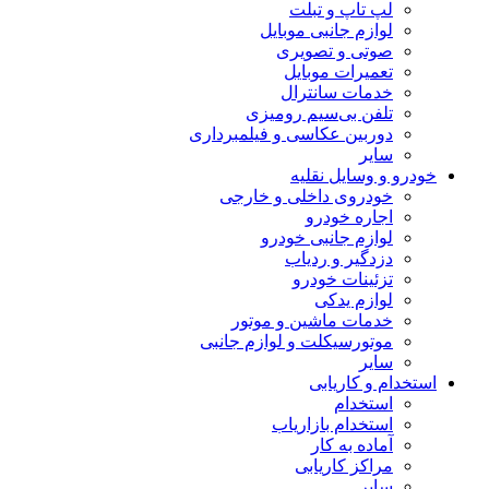
لپ تاپ و تبلت
لوازم جانبی موبایل
صوتی و تصویری
تعمیرات موبایل
خدمات سانترال
تلفن بی‌سیم رومیزی
دوربین عکاسی و فیلمبرداری
سایر
خودرو و وسایل نقلیه
خودروی داخلی و خارجی
اجاره خودرو
لوازم جانبی خودرو
دزدگیر و ردیاب
تزئینات خودرو
لوازم یدکی
خدمات ماشین و موتور
موتورسیکلت و لوازم جانبی
سایر
استخدام و کاریابی
استخدام
استخدام بازاریاب
آماده به کار
مراکز کاریابی
سایر