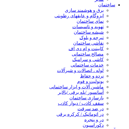
ساختمان
برق و هوشمند سازی
ایزوگام و عایقهای رطوبتی
نمای ساختمان
تهویه و تاسیسات
شیشه ساختمان
تیرچه و بلوک
نقاشی ساختمان
کابینت و ام دی اف
مصالح ساختمانی
کاشی و سرامیک
خدمات ساختمانی
لوله ، اتصالات و شیرآلات
نرده و حفاظ
یونولیت و فوم
ماشین آلات و ابزار ساختمانی
آسانسور /پله برقی /بالابر
بازسازی ساختمان
سقف کاذب / دیوار کاذب
در ضد سرقت
در اتوماتیک / کرکره برقی
در و پنجره
دکوراسیون