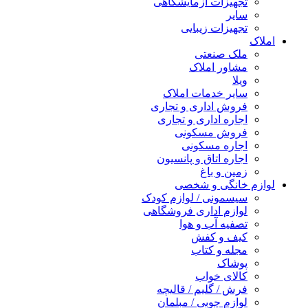
تجهیزات آزمایشگاهی
سایر
تجهیزات زیبایی
املاک
ملک صنعتی
مشاور املاک
ویلا
سایر خدمات املاک
فروش اداری و تجاری
اجاره اداری و تجاری
فروش مسکونی
اجاره مسکونی
اجاره اتاق و پانسیون
زمین و باغ
لوازم خانگی و شخصی
سیسمونی / لوازم کودک
لوازم اداری فروشگاهی
تصفیه آب و هوا
کیف و کفش
مجله و کتاب
پوشاک
کالای خواب
فرش / گلیم / قالیچه
لوازم چوبی / مبلمان