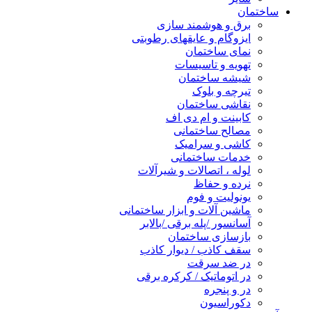
ساختمان
برق و هوشمند سازی
ایزوگام و عایقهای رطوبتی
نمای ساختمان
تهویه و تاسیسات
شیشه ساختمان
تیرچه و بلوک
نقاشی ساختمان
کابینت و ام دی اف
مصالح ساختمانی
کاشی و سرامیک
خدمات ساختمانی
لوله ، اتصالات و شیرآلات
نرده و حفاظ
یونولیت و فوم
ماشین آلات و ابزار ساختمانی
آسانسور /پله برقی /بالابر
بازسازی ساختمان
سقف کاذب / دیوار کاذب
در ضد سرقت
در اتوماتیک / کرکره برقی
در و پنجره
دکوراسیون