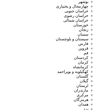
بوشهر
چهارمحال و بختیاری
خراسان جنوبی
خراسان رضوی
خراسان شمالی
خوزستان
زنجان
سمنان
سیستان و بلوچستان
فارس
قزوین
قم
کردستان
کرمان
کرمانشاه
کهگیلویه و بویراحمد
گلستان
گیلان
لرستان
مازندران
مرکزی
هرمزگان
همدان
یزد