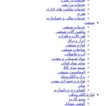
خدمات در منزل
خدمات ورزشی
خدمات ماشین های اداری
هنری
خدمات مالی و حسابداری
صنعت
خدمات صنعتی
ماشین آلات صنعتی
آهن آلات و فلزات
ابزار و یراق
لوازم صنعتی
ضایعات صنعتی
آب و فاضلاب
مواد شیمیایی و معدنی
تولید مواد غذایی
بسته بندی کالا
اتوماسیون صنعتی
برق و الکترونیک
لوازم و تجهیزات معدن
سایر
کشاورزی و دامداری
لوازم الکترونیکی
سیم کارت
گوشی موبایل