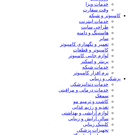
خدمات ویزا
وقت سفارت
کامپیوتر و شبکه
خدمات اینترنت
طراحی سایت
هاستینگ و دامنه
سایر
تعمیر و نگهداری کامپیوتر
کامپیوتر و قطعات
لوازم جانبی کامپیوتر
پرینتر و اسکنر
خدمات شبکه
نرم افزار کامپیوتر
پزشکی و زیبایی
خدمات دندانپزشکی
خدمات درمانی و مراقبتی
سمعک
کاشت و ترمیم مو
تغذیه و رژیم غذایی
لوازم آرایشی و بهداشتی
سالن آرایش و زیبایی
کلینیک زیبایی
تجهیزات پزشکی