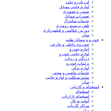
لپ تاپ و تبلت
لوازم جانبی موبایل
صوتی و تصویری
تعمیرات موبایل
خدمات سانترال
تلفن بی‌سیم رومیزی
دوربین عکاسی و فیلمبرداری
سایر
خودرو و وسایل نقلیه
خودروی داخلی و خارجی
اجاره خودرو
لوازم جانبی خودرو
دزدگیر و ردیاب
تزئینات خودرو
لوازم یدکی
خدمات ماشین و موتور
موتورسیکلت و لوازم جانبی
سایر
استخدام و کاریابی
استخدام
استخدام بازاریاب
آماده به کار
مراکز کاریابی
سایر