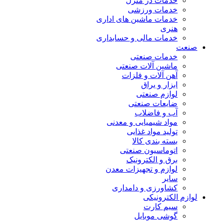
خدمات در منزل
خدمات ورزشی
خدمات ماشین های اداری
هنری
خدمات مالی و حسابداری
صنعت
خدمات صنعتی
ماشین آلات صنعتی
آهن آلات و فلزات
ابزار و یراق
لوازم صنعتی
ضایعات صنعتی
آب و فاضلاب
مواد شیمیایی و معدنی
تولید مواد غذایی
بسته بندی کالا
اتوماسیون صنعتی
برق و الکترونیک
لوازم و تجهیزات معدن
سایر
کشاورزی و دامداری
لوازم الکترونیکی
سیم کارت
گوشی موبایل