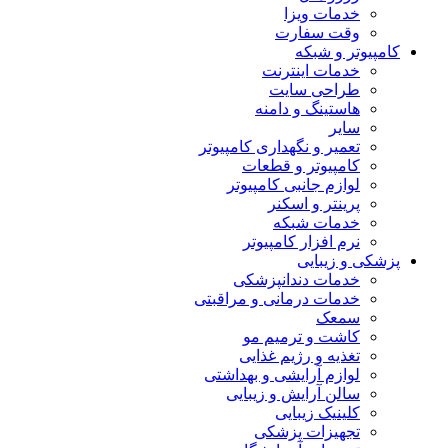
خدمات ویزا
وقت سفارت
کامپیوتر و شبکه
خدمات اینترنت
طراحی سایت
هاستینگ و دامنه
سایر
تعمیر و نگهداری کامپیوتر
کامپیوتر و قطعات
لوازم جانبی کامپیوتر
پرینتر و اسکنر
خدمات شبکه
نرم افزار کامپیوتر
پزشکی و زیبایی
خدمات دندانپزشکی
خدمات درمانی و مراقبتی
سمعک
کاشت و ترمیم مو
تغذیه و رژیم غذایی
لوازم آرایشی و بهداشتی
سالن آرایش و زیبایی
کلینیک زیبایی
تجهیزات پزشکی