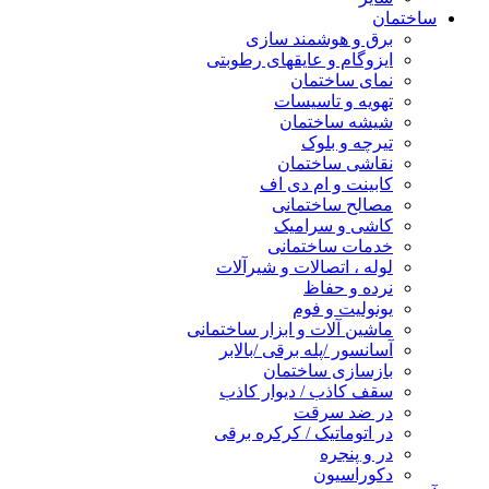
ساختمان
برق و هوشمند سازی
ایزوگام و عایقهای رطوبتی
نمای ساختمان
تهویه و تاسیسات
شیشه ساختمان
تیرچه و بلوک
نقاشی ساختمان
کابینت و ام دی اف
مصالح ساختمانی
کاشی و سرامیک
خدمات ساختمانی
لوله ، اتصالات و شیرآلات
نرده و حفاظ
یونولیت و فوم
ماشین آلات و ابزار ساختمانی
آسانسور /پله برقی /بالابر
بازسازی ساختمان
سقف کاذب / دیوار کاذب
در ضد سرقت
در اتوماتیک / کرکره برقی
در و پنجره
دکوراسیون