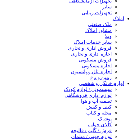
تجهیزات آزمایشگاهی
سایر
تجهیزات زیبایی
املاک
ملک صنعتی
مشاور املاک
ویلا
سایر خدمات املاک
فروش اداری و تجاری
اجاره اداری و تجاری
فروش مسکونی
اجاره مسکونی
اجاره اتاق و پانسیون
زمین و باغ
لوازم خانگی و شخصی
سیسمونی / لوازم کودک
لوازم اداری فروشگاهی
تصفیه آب و هوا
کیف و کفش
مجله و کتاب
پوشاک
کالای خواب
فرش / گلیم / قالیچه
لوازم چوبی / مبلمان