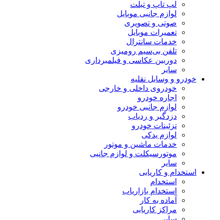
لپ تاپ و تبلت
لوازم جانبی موبایل
صوتی و تصویری
تعمیرات موبایل
خدمات سانترال
تلفن بی‌سیم رومیزی
دوربین عکاسی و فیلمبرداری
سایر
خودرو و وسایل نقلیه
خودروی داخلی و خارجی
اجاره خودرو
لوازم جانبی خودرو
دزدگیر و ردیاب
تزئینات خودرو
لوازم یدکی
خدمات ماشین و موتور
موتورسیکلت و لوازم جانبی
سایر
استخدام و کاریابی
استخدام
استخدام بازاریاب
آماده به کار
مراکز کاریابی
سایر