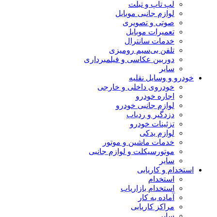
لپ تاپ و تبلت
لوازم جانبی موبایل
صوتی و تصویری
تعمیرات موبایل
خدمات سانترال
تلفن بی‌سیم رومیزی
دوربین عکاسی و فیلمبرداری
سایر
خودرو و وسایل نقلیه
خودروی داخلی و خارجی
اجاره خودرو
لوازم جانبی خودرو
دزدگیر و ردیاب
تزئینات خودرو
لوازم یدکی
خدمات ماشین و موتور
موتورسیکلت و لوازم جانبی
سایر
استخدام و کاریابی
استخدام
استخدام بازاریاب
آماده به کار
مراکز کاریابی
سایر