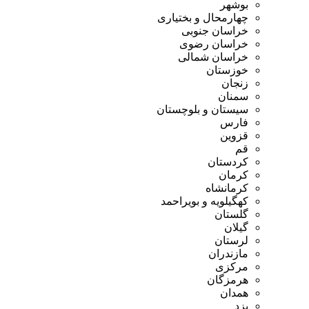
بوشهر
چهارمحال و بختیاری
خراسان جنوبی
خراسان رضوی
خراسان شمالی
خوزستان
زنجان
سمنان
سیستان و بلوچستان
فارس
قزوین
قم
کردستان
کرمان
کرمانشاه
کهگیلویه و بویراحمد
گلستان
گیلان
لرستان
مازندران
مرکزی
هرمزگان
همدان
یزد