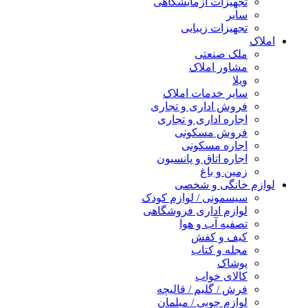
تجهیزات آزمایشگاهی
سایر
تجهیزات زیبایی
املاک
ملک صنعتی
مشاور املاک
ویلا
سایر خدمات املاک
فروش اداری و تجاری
اجاره اداری و تجاری
فروش مسکونی
اجاره مسکونی
اجاره اتاق و پانسیون
زمین و باغ
لوازم خانگی و شخصی
سیسمونی / لوازم کودک
لوازم اداری فروشگاهی
تصفیه آب و هوا
کیف و کفش
مجله و کتاب
پوشاک
کالای خواب
فرش / گلیم / قالیچه
لوازم چوبی / مبلمان