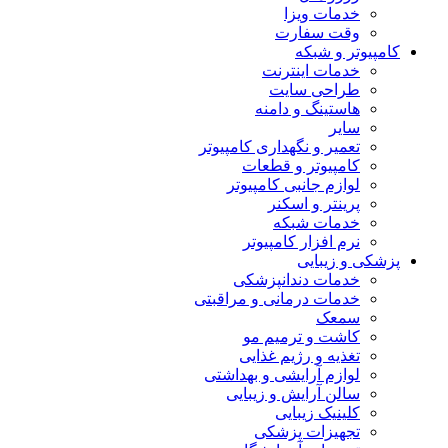
خدمات ویزا
وقت سفارت
کامپیوتر و شبکه
خدمات اینترنت
طراحی سایت
هاستینگ و دامنه
سایر
تعمیر و نگهداری کامپیوتر
کامپیوتر و قطعات
لوازم جانبی کامپیوتر
پرینتر و اسکنر
خدمات شبکه
نرم افزار کامپیوتر
پزشکی و زیبایی
خدمات دندانپزشکی
خدمات درمانی و مراقبتی
سمعک
کاشت و ترمیم مو
تغذیه و رژیم غذایی
لوازم آرایشی و بهداشتی
سالن آرایش و زیبایی
کلینیک زیبایی
تجهیزات پزشکی