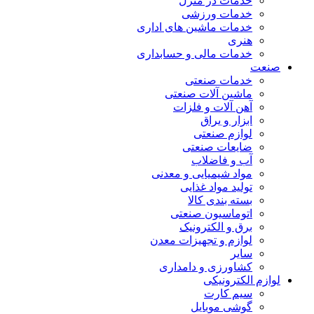
خدمات در منزل
خدمات ورزشی
خدمات ماشین های اداری
هنری
خدمات مالی و حسابداری
صنعت
خدمات صنعتی
ماشین آلات صنعتی
آهن آلات و فلزات
ابزار و یراق
لوازم صنعتی
ضایعات صنعتی
آب و فاضلاب
مواد شیمیایی و معدنی
تولید مواد غذایی
بسته بندی کالا
اتوماسیون صنعتی
برق و الکترونیک
لوازم و تجهیزات معدن
سایر
کشاورزی و دامداری
لوازم الکترونیکی
سیم کارت
گوشی موبایل