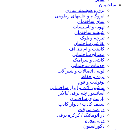
ساختمان
برق و هوشمند سازی
ایزوگام و عایقهای رطوبتی
نمای ساختمان
تهویه و تاسیسات
شیشه ساختمان
تیرچه و بلوک
نقاشی ساختمان
کابینت و ام دی اف
مصالح ساختمانی
کاشی و سرامیک
خدمات ساختمانی
لوله ، اتصالات و شیرآلات
نرده و حفاظ
یونولیت و فوم
ماشین آلات و ابزار ساختمانی
آسانسور /پله برقی /بالابر
بازسازی ساختمان
سقف کاذب / دیوار کاذب
در ضد سرقت
در اتوماتیک / کرکره برقی
در و پنجره
دکوراسیون