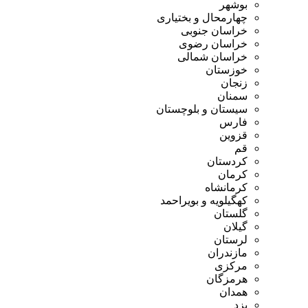
بوشهر
چهارمحال و بختیاری
خراسان جنوبی
خراسان رضوی
خراسان شمالی
خوزستان
زنجان
سمنان
سیستان و بلوچستان
فارس
قزوین
قم
کردستان
کرمان
کرمانشاه
کهگیلویه و بویراحمد
گلستان
گیلان
لرستان
مازندران
مرکزی
هرمزگان
همدان
یزد