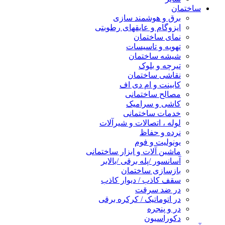
ساختمان
برق و هوشمند سازی
ایزوگام و عایقهای رطوبتی
نمای ساختمان
تهویه و تاسیسات
شیشه ساختمان
تیرچه و بلوک
نقاشی ساختمان
کابینت و ام دی اف
مصالح ساختمانی
کاشی و سرامیک
خدمات ساختمانی
لوله ، اتصالات و شیرآلات
نرده و حفاظ
یونولیت و فوم
ماشین آلات و ابزار ساختمانی
آسانسور /پله برقی /بالابر
بازسازی ساختمان
سقف کاذب / دیوار کاذب
در ضد سرقت
در اتوماتیک / کرکره برقی
در و پنجره
دکوراسیون