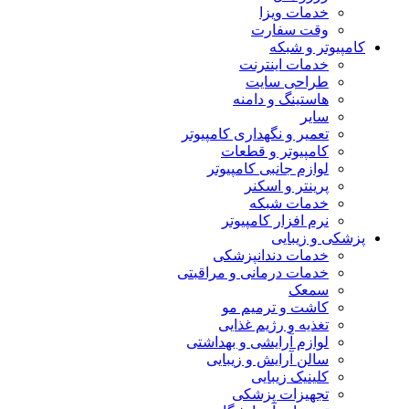
خدمات ویزا
وقت سفارت
کامپیوتر و شبکه
خدمات اینترنت
طراحی سایت
هاستینگ و دامنه
سایر
تعمیر و نگهداری کامپیوتر
کامپیوتر و قطعات
لوازم جانبی کامپیوتر
پرینتر و اسکنر
خدمات شبکه
نرم افزار کامپیوتر
پزشکی و زیبایی
خدمات دندانپزشکی
خدمات درمانی و مراقبتی
سمعک
کاشت و ترمیم مو
تغذیه و رژیم غذایی
لوازم آرایشی و بهداشتی
سالن آرایش و زیبایی
کلینیک زیبایی
تجهیزات پزشکی