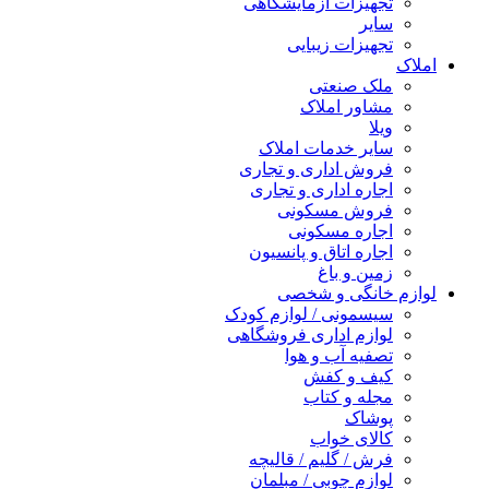
تجهیزات آزمایشگاهی
سایر
تجهیزات زیبایی
املاک
ملک صنعتی
مشاور املاک
ویلا
سایر خدمات املاک
فروش اداری و تجاری
اجاره اداری و تجاری
فروش مسکونی
اجاره مسکونی
اجاره اتاق و پانسیون
زمین و باغ
لوازم خانگی و شخصی
سیسمونی / لوازم کودک
لوازم اداری فروشگاهی
تصفیه آب و هوا
کیف و کفش
مجله و کتاب
پوشاک
کالای خواب
فرش / گلیم / قالیچه
لوازم چوبی / مبلمان