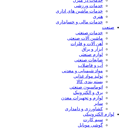
خدمات در منزل
خدمات ورزشی
خدمات ماشین های اداری
هنری
خدمات مالی و حسابداری
صنعت
خدمات صنعتی
ماشین آلات صنعتی
آهن آلات و فلزات
ابزار و یراق
لوازم صنعتی
ضایعات صنعتی
آب و فاضلاب
مواد شیمیایی و معدنی
تولید مواد غذایی
بسته بندی کالا
اتوماسیون صنعتی
برق و الکترونیک
لوازم و تجهیزات معدن
سایر
کشاورزی و دامداری
لوازم الکترونیکی
سیم کارت
گوشی موبایل