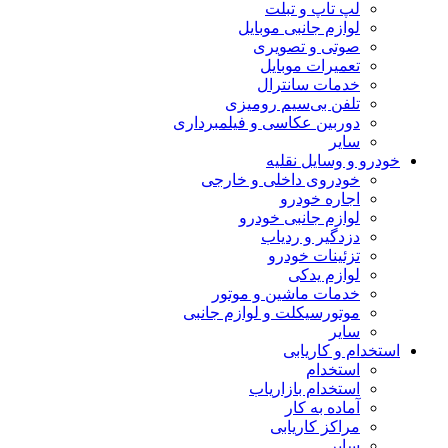
لپ تاپ و تبلت
لوازم جانبی موبایل
صوتی و تصویری
تعمیرات موبایل
خدمات سانترال
تلفن بی‌سیم رومیزی
دوربین عکاسی و فیلمبرداری
سایر
خودرو و وسایل نقلیه
خودروی داخلی و خارجی
اجاره خودرو
لوازم جانبی خودرو
دزدگیر و ردیاب
تزئینات خودرو
لوازم یدکی
خدمات ماشین و موتور
موتورسیکلت و لوازم جانبی
سایر
استخدام و کاریابی
استخدام
استخدام بازاریاب
آماده به کار
مراکز کاریابی
سایر