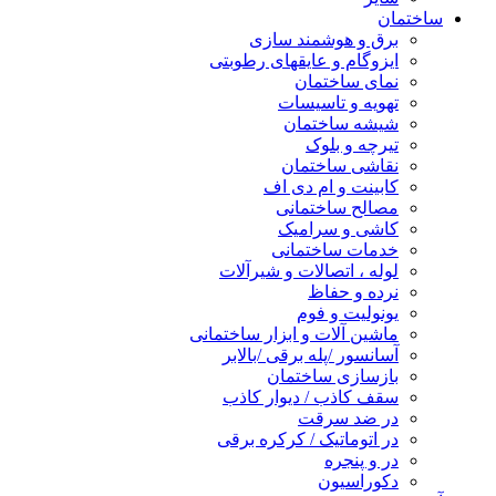
ساختمان
برق و هوشمند سازی
ایزوگام و عایقهای رطوبتی
نمای ساختمان
تهویه و تاسیسات
شیشه ساختمان
تیرچه و بلوک
نقاشی ساختمان
کابینت و ام دی اف
مصالح ساختمانی
کاشی و سرامیک
خدمات ساختمانی
لوله ، اتصالات و شیرآلات
نرده و حفاظ
یونولیت و فوم
ماشین آلات و ابزار ساختمانی
آسانسور /پله برقی /بالابر
بازسازی ساختمان
سقف کاذب / دیوار کاذب
در ضد سرقت
در اتوماتیک / کرکره برقی
در و پنجره
دکوراسیون