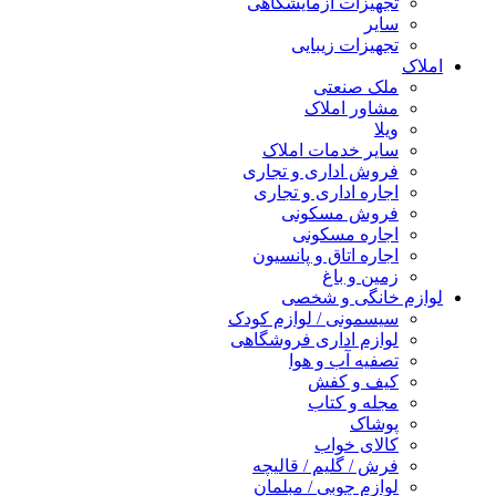
تجهیزات آزمایشگاهی
سایر
تجهیزات زیبایی
املاک
ملک صنعتی
مشاور املاک
ویلا
سایر خدمات املاک
فروش اداری و تجاری
اجاره اداری و تجاری
فروش مسکونی
اجاره مسکونی
اجاره اتاق و پانسیون
زمین و باغ
لوازم خانگی و شخصی
سیسمونی / لوازم کودک
لوازم اداری فروشگاهی
تصفیه آب و هوا
کیف و کفش
مجله و کتاب
پوشاک
کالای خواب
فرش / گلیم / قالیچه
لوازم چوبی / مبلمان