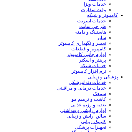
خدمات ویزا
وقت سفارت
کامپیوتر و شبکه
خدمات اینترنت
طراحی سایت
هاستینگ و دامنه
سایر
تعمیر و نگهداری کامپیوتر
کامپیوتر و قطعات
لوازم جانبی کامپیوتر
پرینتر و اسکنر
خدمات شبکه
نرم افزار کامپیوتر
پزشکی و زیبایی
خدمات دندانپزشکی
خدمات درمانی و مراقبتی
سمعک
کاشت و ترمیم مو
تغذیه و رژیم غذایی
لوازم آرایشی و بهداشتی
سالن آرایش و زیبایی
کلینیک زیبایی
تجهیزات پزشکی