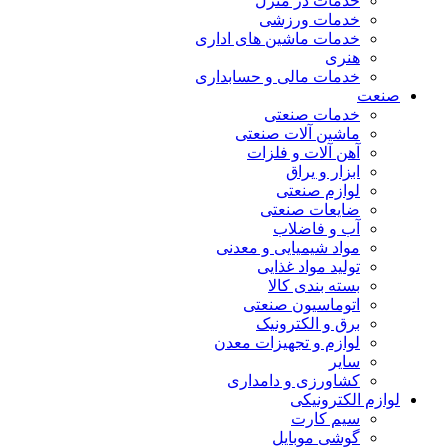
خدمات در منزل
خدمات ورزشی
خدمات ماشین های اداری
هنری
خدمات مالی و حسابداری
صنعت
خدمات صنعتی
ماشین آلات صنعتی
آهن آلات و فلزات
ابزار و یراق
لوازم صنعتی
ضایعات صنعتی
آب و فاضلاب
مواد شیمیایی و معدنی
تولید مواد غذایی
بسته بندی کالا
اتوماسیون صنعتی
برق و الکترونیک
لوازم و تجهیزات معدن
سایر
کشاورزی و دامداری
لوازم الکترونیکی
سیم کارت
گوشی موبایل