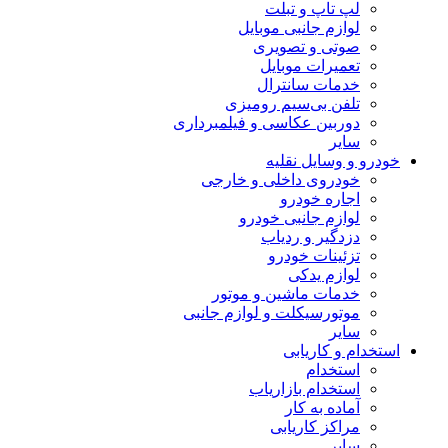
لپ تاپ و تبلت
لوازم جانبی موبایل
صوتی و تصویری
تعمیرات موبایل
خدمات سانترال
تلفن بی‌سیم رومیزی
دوربین عکاسی و فیلمبرداری
سایر
خودرو و وسایل نقلیه
خودروی داخلی و خارجی
اجاره خودرو
لوازم جانبی خودرو
دزدگیر و ردیاب
تزئینات خودرو
لوازم یدکی
خدمات ماشین و موتور
موتورسیکلت و لوازم جانبی
سایر
استخدام و کاریابی
استخدام
استخدام بازاریاب
آماده به کار
مراکز کاریابی
سایر