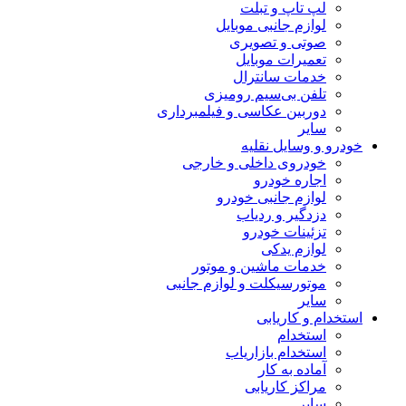
لپ تاپ و تبلت
لوازم جانبی موبایل
صوتی و تصویری
تعمیرات موبایل
خدمات سانترال
تلفن بی‌سیم رومیزی
دوربین عکاسی و فیلمبرداری
سایر
خودرو و وسایل نقلیه
خودروی داخلی و خارجی
اجاره خودرو
لوازم جانبی خودرو
دزدگیر و ردیاب
تزئینات خودرو
لوازم یدکی
خدمات ماشین و موتور
موتورسیکلت و لوازم جانبی
سایر
استخدام و کاریابی
استخدام
استخدام بازاریاب
آماده به کار
مراکز کاریابی
سایر