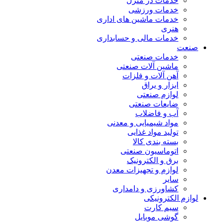
خدمات در منزل
خدمات ورزشی
خدمات ماشین های اداری
هنری
خدمات مالی و حسابداری
صنعت
خدمات صنعتی
ماشین آلات صنعتی
آهن آلات و فلزات
ابزار و یراق
لوازم صنعتی
ضایعات صنعتی
آب و فاضلاب
مواد شیمیایی و معدنی
تولید مواد غذایی
بسته بندی کالا
اتوماسیون صنعتی
برق و الکترونیک
لوازم و تجهیزات معدن
سایر
کشاورزی و دامداری
لوازم الکترونیکی
سیم کارت
گوشی موبایل