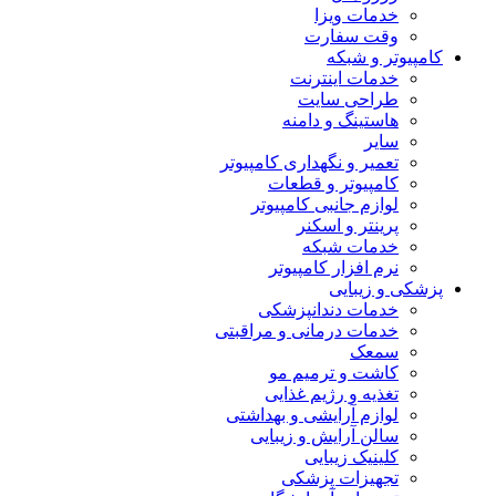
خدمات ویزا
وقت سفارت
کامپیوتر و شبکه
خدمات اینترنت
طراحی سایت
هاستینگ و دامنه
سایر
تعمیر و نگهداری کامپیوتر
کامپیوتر و قطعات
لوازم جانبی کامپیوتر
پرینتر و اسکنر
خدمات شبکه
نرم افزار کامپیوتر
پزشکی و زیبایی
خدمات دندانپزشکی
خدمات درمانی و مراقبتی
سمعک
کاشت و ترمیم مو
تغذیه و رژیم غذایی
لوازم آرایشی و بهداشتی
سالن آرایش و زیبایی
کلینیک زیبایی
تجهیزات پزشکی