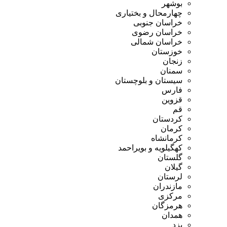
بوشهر
چهارمحال و بختیاری
خراسان جنوبی
خراسان رضوی
خراسان شمالی
خوزستان
زنجان
سمنان
سیستان و بلوچستان
فارس
قزوین
قم
کردستان
کرمان
کرمانشاه
کهگیلویه و بویراحمد
گلستان
گیلان
لرستان
مازندران
مرکزی
هرمزگان
همدان
یزد