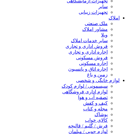
تجهیزات آزمایشگاهی
سایر
تجهیزات زیبایی
املاک
ملک صنعتی
مشاور املاک
ویلا
سایر خدمات املاک
فروش اداری و تجاری
اجاره اداری و تجاری
فروش مسکونی
اجاره مسکونی
اجاره اتاق و پانسیون
زمین و باغ
لوازم خانگی و شخصی
سیسمونی / لوازم کودک
لوازم اداری فروشگاهی
تصفیه آب و هوا
کیف و کفش
مجله و کتاب
پوشاک
کالای خواب
فرش / گلیم / قالیچه
لوازم چوبی / مبلمان