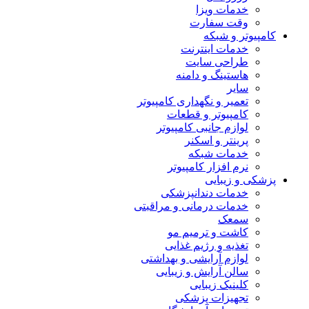
خدمات ویزا
وقت سفارت
کامپیوتر و شبکه
خدمات اینترنت
طراحی سایت
هاستینگ و دامنه
سایر
تعمیر و نگهداری کامپیوتر
کامپیوتر و قطعات
لوازم جانبی کامپیوتر
پرینتر و اسکنر
خدمات شبکه
نرم افزار کامپیوتر
پزشکی و زیبایی
خدمات دندانپزشکی
خدمات درمانی و مراقبتی
سمعک
کاشت و ترمیم مو
تغذیه و رژیم غذایی
لوازم آرایشی و بهداشتی
سالن آرایش و زیبایی
کلینیک زیبایی
تجهیزات پزشکی