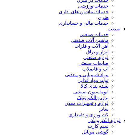
خدمات در منزل
خدمات ورزشی
خدمات ماشین های اداری
هنری
خدمات مالی و حسابداری
صنعت
خدمات صنعتی
ماشین آلات صنعتی
آهن آلات و فلزات
ابزار و یراق
لوازم صنعتی
ضایعات صنعتی
آب و فاضلاب
مواد شیمیایی و معدنی
تولید مواد غذایی
بسته بندی کالا
اتوماسیون صنعتی
برق و الکترونیک
لوازم و تجهیزات معدن
سایر
کشاورزی و دامداری
لوازم الکترونیکی
سیم کارت
گوشی موبایل