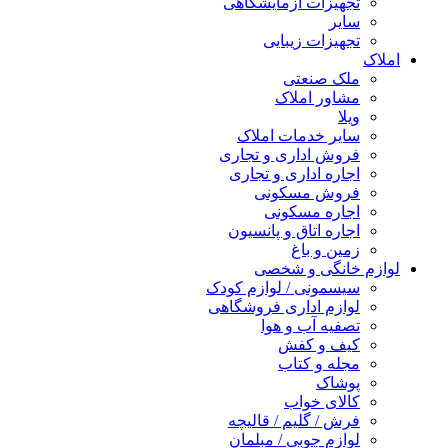
تجهیزات آزمایشگاهی
سایر
تجهیزات زیبایی
املاک
ملک صنعتی
مشاور املاک
ویلا
سایر خدمات املاک
فروش اداری و تجاری
اجاره اداری و تجاری
فروش مسکونی
اجاره مسکونی
اجاره اتاق و پانسیون
زمین و باغ
لوازم خانگی و شخصی
سیسمونی / لوازم کودک
لوازم اداری فروشگاهی
تصفیه آب و هوا
کیف و کفش
مجله و کتاب
پوشاک
کالای خواب
فرش / گلیم / قالیچه
لوازم چوبی / مبلمان