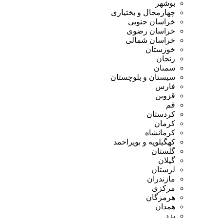
بوشهر
چهارمحال و بختیاری
خراسان جنوبی
خراسان رضوی
خراسان شمالی
خوزستان
زنجان
سمنان
سیستان و بلوچستان
فارس
قزوین
قم
کردستان
کرمان
کرمانشاه
کهگیلویه و بویراحمد
گلستان
گیلان
لرستان
مازندران
مرکزی
هرمزگان
همدان
یزد