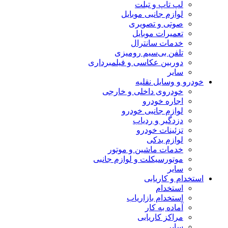
لپ تاپ و تبلت
لوازم جانبی موبایل
صوتی و تصویری
تعمیرات موبایل
خدمات سانترال
تلفن بی‌سیم رومیزی
دوربین عکاسی و فیلمبرداری
سایر
خودرو و وسایل نقلیه
خودروی داخلی و خارجی
اجاره خودرو
لوازم جانبی خودرو
دزدگیر و ردیاب
تزئینات خودرو
لوازم یدکی
خدمات ماشین و موتور
موتورسیکلت و لوازم جانبی
سایر
استخدام و کاریابی
استخدام
استخدام بازاریاب
آماده به کار
مراکز کاریابی
سایر