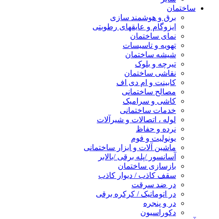
ساختمان
برق و هوشمند سازی
ایزوگام و عایقهای رطوبتی
نمای ساختمان
تهویه و تاسیسات
شیشه ساختمان
تیرچه و بلوک
نقاشی ساختمان
کابینت و ام دی اف
مصالح ساختمانی
کاشی و سرامیک
خدمات ساختمانی
لوله ، اتصالات و شیرآلات
نرده و حفاظ
یونولیت و فوم
ماشین آلات و ابزار ساختمانی
آسانسور /پله برقی /بالابر
بازسازی ساختمان
سقف کاذب / دیوار کاذب
در ضد سرقت
در اتوماتیک / کرکره برقی
در و پنجره
دکوراسیون