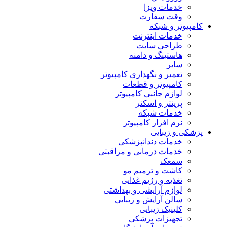
خدمات ویزا
وقت سفارت
کامپیوتر و شبکه
خدمات اینترنت
طراحی سایت
هاستینگ و دامنه
سایر
تعمیر و نگهداری کامپیوتر
کامپیوتر و قطعات
لوازم جانبی کامپیوتر
پرینتر و اسکنر
خدمات شبکه
نرم افزار کامپیوتر
پزشکی و زیبایی
خدمات دندانپزشکی
خدمات درمانی و مراقبتی
سمعک
کاشت و ترمیم مو
تغذیه و رژیم غذایی
لوازم آرایشی و بهداشتی
سالن آرایش و زیبایی
کلینیک زیبایی
تجهیزات پزشکی