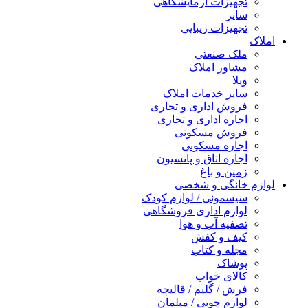
تجهیزات آزمایشگاهی
سایر
تجهیزات زیبایی
املاک
ملک صنعتی
مشاور املاک
ویلا
سایر خدمات املاک
فروش اداری و تجاری
اجاره اداری و تجاری
فروش مسکونی
اجاره مسکونی
اجاره اتاق و پانسیون
زمین و باغ
لوازم خانگی و شخصی
سیسمونی / لوازم کودک
لوازم اداری فروشگاهی
تصفیه آب و هوا
کیف و کفش
مجله و کتاب
پوشاک
کالای خواب
فرش / گلیم / قالیچه
لوازم چوبی / مبلمان