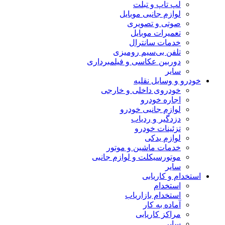
لپ تاپ و تبلت
لوازم جانبی موبایل
صوتی و تصویری
تعمیرات موبایل
خدمات سانترال
تلفن بی‌سیم رومیزی
دوربین عکاسی و فیلمبرداری
سایر
خودرو و وسایل نقلیه
خودروی داخلی و خارجی
اجاره خودرو
لوازم جانبی خودرو
دزدگیر و ردیاب
تزئینات خودرو
لوازم یدکی
خدمات ماشین و موتور
موتورسیکلت و لوازم جانبی
سایر
استخدام و کاریابی
استخدام
استخدام بازاریاب
آماده به کار
مراکز کاریابی
سایر