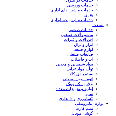
خدمات در منزل
خدمات ورزشی
خدمات ماشین های اداری
هنری
خدمات مالی و حسابداری
صنعت
خدمات صنعتی
ماشین آلات صنعتی
آهن آلات و فلزات
ابزار و یراق
لوازم صنعتی
ضایعات صنعتی
آب و فاضلاب
مواد شیمیایی و معدنی
تولید مواد غذایی
بسته بندی کالا
اتوماسیون صنعتی
برق و الکترونیک
لوازم و تجهیزات معدن
سایر
کشاورزی و دامداری
لوازم الکترونیکی
سیم کارت
گوشی موبایل