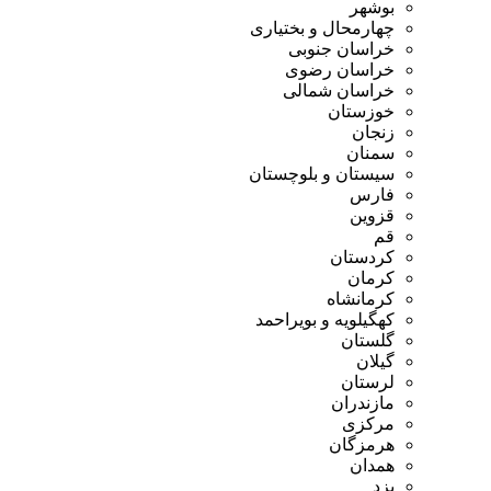
بوشهر
چهارمحال و بختیاری
خراسان جنوبی
خراسان رضوی
خراسان شمالی
خوزستان
زنجان
سمنان
سیستان و بلوچستان
فارس
قزوین
قم
کردستان
کرمان
کرمانشاه
کهگیلویه و بویراحمد
گلستان
گیلان
لرستان
مازندران
مرکزی
هرمزگان
همدان
یزد