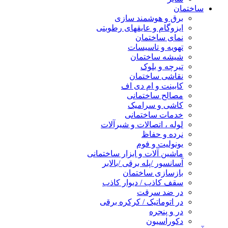
ساختمان
برق و هوشمند سازی
ایزوگام و عایقهای رطوبتی
نمای ساختمان
تهویه و تاسیسات
شیشه ساختمان
تیرچه و بلوک
نقاشی ساختمان
کابینت و ام دی اف
مصالح ساختمانی
کاشی و سرامیک
خدمات ساختمانی
لوله ، اتصالات و شیرآلات
نرده و حفاظ
یونولیت و فوم
ماشین آلات و ابزار ساختمانی
آسانسور /پله برقی /بالابر
بازسازی ساختمان
سقف کاذب / دیوار کاذب
در ضد سرقت
در اتوماتیک / کرکره برقی
در و پنجره
دکوراسیون