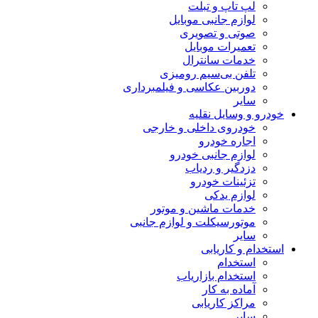
لپ تاپ و تبلت
لوازم جانبی موبایل
صوتی و تصویری
تعمیرات موبایل
خدمات سانترال
تلفن بی‌سیم رومیزی
دوربین عکاسی و فیلمبرداری
سایر
خودرو و وسایل نقلیه
خودروی داخلی و خارجی
اجاره خودرو
لوازم جانبی خودرو
دزدگیر و ردیاب
تزئینات خودرو
لوازم یدکی
خدمات ماشین و موتور
موتورسیکلت و لوازم جانبی
سایر
استخدام و کاریابی
استخدام
استخدام بازاریاب
آماده به کار
مراکز کاریابی
سایر