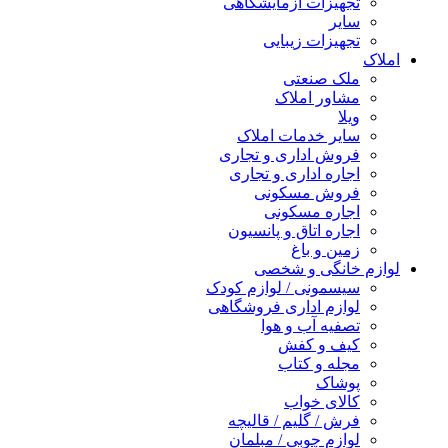
تجهیزات آزمایشگاهی
سایر
تجهیزات زیبایی
املاک
ملک صنعتی
مشاور املاک
ویلا
سایر خدمات املاک
فروش اداری و تجاری
اجاره اداری و تجاری
فروش مسکونی
اجاره مسکونی
اجاره اتاق و پانسیون
زمین و باغ
لوازم خانگی و شخصی
سیسمونی / لوازم کودک
لوازم اداری فروشگاهی
تصفیه آب و هوا
کیف و کفش
مجله و کتاب
پوشاک
کالای خواب
فرش / گلیم / قالیچه
لوازم چوبی / مبلمان