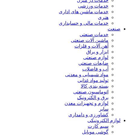
خدمات در منزل
خدمات ورزشی
خدمات ماشین های اداری
هنری
خدمات مالی و حسابداری
صنعت
خدمات صنعتی
ماشین آلات صنعتی
آهن آلات و فلزات
ابزار و یراق
لوازم صنعتی
ضایعات صنعتی
آب و فاضلاب
مواد شیمیایی و معدنی
تولید مواد غذایی
بسته بندی کالا
اتوماسیون صنعتی
برق و الکترونیک
لوازم و تجهیزات معدن
سایر
کشاورزی و دامداری
لوازم الکترونیکی
سیم کارت
گوشی موبایل