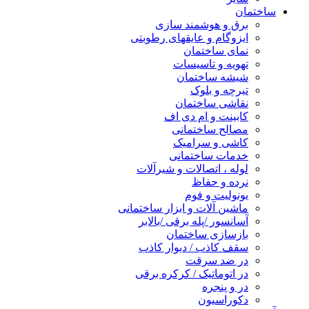
ساختمان
برق و هوشمند سازی
ایزوگام و عایقهای رطوبتی
نمای ساختمان
تهویه و تاسیسات
شیشه ساختمان
تیرچه و بلوک
نقاشی ساختمان
کابینت و ام دی اف
مصالح ساختمانی
کاشی و سرامیک
خدمات ساختمانی
لوله ، اتصالات و شیرآلات
نرده و حفاظ
یونولیت و فوم
ماشین آلات و ابزار ساختمانی
آسانسور /پله برقی /بالابر
بازسازی ساختمان
سقف کاذب / دیوار کاذب
در ضد سرقت
در اتوماتیک / کرکره برقی
در و پنجره
دکوراسیون