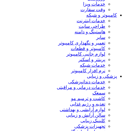
خدمات ویزا
وقت سفارت
کامپیوتر و شبکه
خدمات اینترنت
طراحی سایت
هاستینگ و دامنه
سایر
تعمیر و نگهداری کامپیوتر
کامپیوتر و قطعات
لوازم جانبی کامپیوتر
پرینتر و اسکنر
خدمات شبکه
نرم افزار کامپیوتر
پزشکی و زیبایی
خدمات دندانپزشکی
خدمات درمانی و مراقبتی
سمعک
کاشت و ترمیم مو
تغذیه و رژیم غذایی
لوازم آرایشی و بهداشتی
سالن آرایش و زیبایی
کلینیک زیبایی
تجهیزات پزشکی