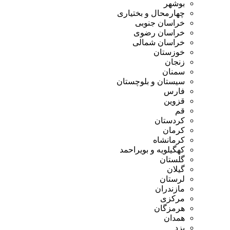
بوشهر
چهارمحال و بختیاری
خراسان جنوبی
خراسان رضوی
خراسان شمالی
خوزستان
زنجان
سمنان
سیستان و بلوچستان
فارس
قزوین
قم
کردستان
کرمان
کرمانشاه
کهگیلویه و بویراحمد
گلستان
گیلان
لرستان
مازندران
مرکزی
هرمزگان
همدان
یزد