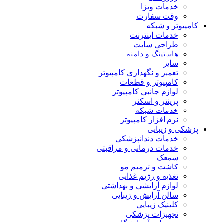
خدمات ویزا
وقت سفارت
کامپیوتر و شبکه
خدمات اینترنت
طراحی سایت
هاستینگ و دامنه
سایر
تعمیر و نگهداری کامپیوتر
کامپیوتر و قطعات
لوازم جانبی کامپیوتر
پرینتر و اسکنر
خدمات شبکه
نرم افزار کامپیوتر
پزشکی و زیبایی
خدمات دندانپزشکی
خدمات درمانی و مراقبتی
سمعک
کاشت و ترمیم مو
تغذیه و رژیم غذایی
لوازم آرایشی و بهداشتی
سالن آرایش و زیبایی
کلینیک زیبایی
تجهیزات پزشکی