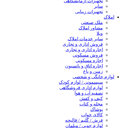
تجهیزات آزمایشگاهی
سایر
تجهیزات زیبایی
املاک
ملک صنعتی
مشاور املاک
ویلا
سایر خدمات املاک
فروش اداری و تجاری
اجاره اداری و تجاری
فروش مسکونی
اجاره مسکونی
اجاره اتاق و پانسیون
زمین و باغ
لوازم خانگی و شخصی
سیسمونی / لوازم کودک
لوازم اداری فروشگاهی
تصفیه آب و هوا
کیف و کفش
مجله و کتاب
پوشاک
کالای خواب
فرش / گلیم / قالیچه
لوازم چوبی / مبلمان