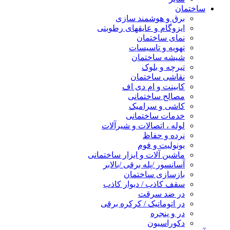
ساختمان
برق و هوشمند سازی
ایزوگام و عایقهای رطوبتی
نمای ساختمان
تهویه و تاسیسات
شیشه ساختمان
تیرچه و بلوک
نقاشی ساختمان
کابینت و ام دی اف
مصالح ساختمانی
کاشی و سرامیک
خدمات ساختمانی
لوله ، اتصالات و شیرآلات
نرده و حفاظ
یونولیت و فوم
ماشین آلات و ابزار ساختمانی
آسانسور /پله برقی /بالابر
بازسازی ساختمان
سقف کاذب / دیوار کاذب
در ضد سرقت
در اتوماتیک / کرکره برقی
در و پنجره
دکوراسیون