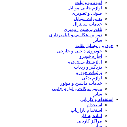
لپ تاپ و تبلت
لوازم جانبی موبایل
صوتی و تصویری
تعمیرات موبایل
خدمات سانترال
تلفن بی‌سیم رومیزی
دوربین عکاسی و فیلمبرداری
سایر
خودرو و وسایل نقلیه
خودروی داخلی و خارجی
اجاره خودرو
لوازم جانبی خودرو
دزدگیر و ردیاب
تزئینات خودرو
لوازم یدکی
خدمات ماشین و موتور
موتورسیکلت و لوازم جانبی
سایر
استخدام و کاریابی
استخدام
استخدام بازاریاب
آماده به کار
مراکز کاریابی
سایر