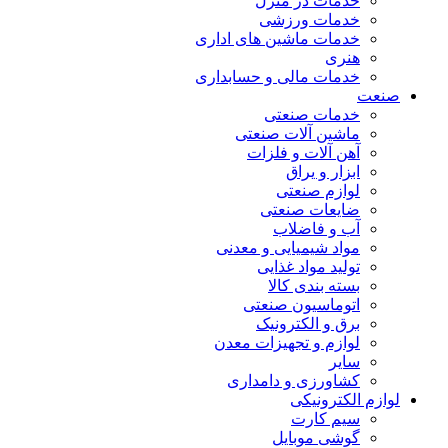
خدمات در منزل
خدمات ورزشی
خدمات ماشین های اداری
هنری
خدمات مالی و حسابداری
صنعت
خدمات صنعتی
ماشین آلات صنعتی
آهن آلات و فلزات
ابزار و یراق
لوازم صنعتی
ضایعات صنعتی
آب و فاضلاب
مواد شیمیایی و معدنی
تولید مواد غذایی
بسته بندی کالا
اتوماسیون صنعتی
برق و الکترونیک
لوازم و تجهیزات معدن
سایر
کشاورزی و دامداری
لوازم الکترونیکی
سیم کارت
گوشی موبایل