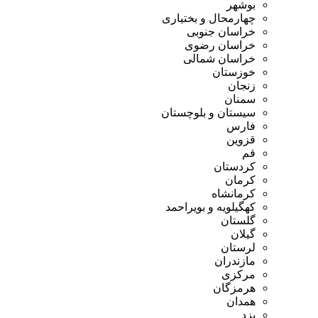
بوشهر
چهارمحال و بختیاری
خراسان جنوبی
خراسان رضوی
خراسان شمالی
خوزستان
زنجان
سمنان
سیستان و بلوچستان
فارس
قزوین
قم
کردستان
کرمان
کرمانشاه
کهگیلویه و بویراحمد
گلستان
گیلان
لرستان
مازندران
مرکزی
هرمزگان
همدان
یزد