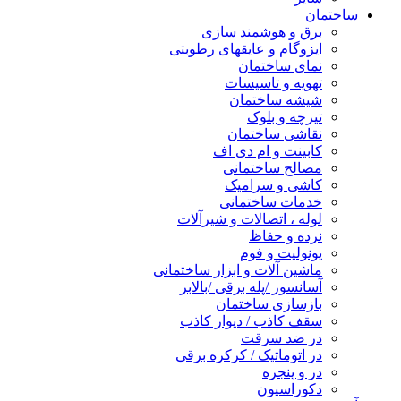
ساختمان
برق و هوشمند سازی
ایزوگام و عایقهای رطوبتی
نمای ساختمان
تهویه و تاسیسات
شیشه ساختمان
تیرچه و بلوک
نقاشی ساختمان
کابینت و ام دی اف
مصالح ساختمانی
کاشی و سرامیک
خدمات ساختمانی
لوله ، اتصالات و شیرآلات
نرده و حفاظ
یونولیت و فوم
ماشین آلات و ابزار ساختمانی
آسانسور /پله برقی /بالابر
بازسازی ساختمان
سقف کاذب / دیوار کاذب
در ضد سرقت
در اتوماتیک / کرکره برقی
در و پنجره
دکوراسیون