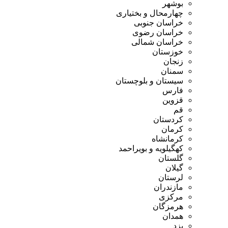
بوشهر
چهارمحال و بختیاری
خراسان جنوبی
خراسان رضوی
خراسان شمالی
خوزستان
زنجان
سمنان
سیستان و بلوچستان
فارس
قزوین
قم
کردستان
کرمان
کرمانشاه
کهگیلویه و بویراحمد
گلستان
گیلان
لرستان
مازندران
مرکزی
هرمزگان
همدان
یزد