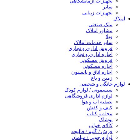
تجهیزات آزمایشگاهی
سایر
تجهیزات زیبایی
املاک
ملک صنعتی
مشاور املاک
ویلا
سایر خدمات املاک
فروش اداری و تجاری
اجاره اداری و تجاری
فروش مسکونی
اجاره مسکونی
اجاره اتاق و پانسیون
زمین و باغ
لوازم خانگی و شخصی
سیسمونی / لوازم کودک
لوازم اداری فروشگاهی
تصفیه آب و هوا
کیف و کفش
مجله و کتاب
پوشاک
کالای خواب
فرش / گلیم / قالیچه
لوازم چوبی / مبلمان