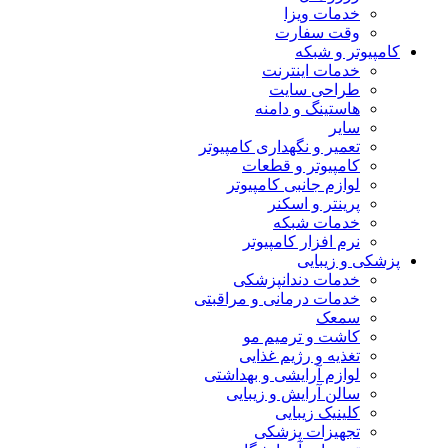
خدمات ویزا
وقت سفارت
کامپیوتر و شبکه
خدمات اینترنت
طراحی سایت
هاستینگ و دامنه
سایر
تعمیر و نگهداری کامپیوتر
کامپیوتر و قطعات
لوازم جانبی کامپیوتر
پرینتر و اسکنر
خدمات شبکه
نرم افزار کامپیوتر
پزشکی و زیبایی
خدمات دندانپزشکی
خدمات درمانی و مراقبتی
سمعک
کاشت و ترمیم مو
تغذیه و رژیم غذایی
لوازم آرایشی و بهداشتی
سالن آرایش و زیبایی
کلینیک زیبایی
تجهیزات پزشکی