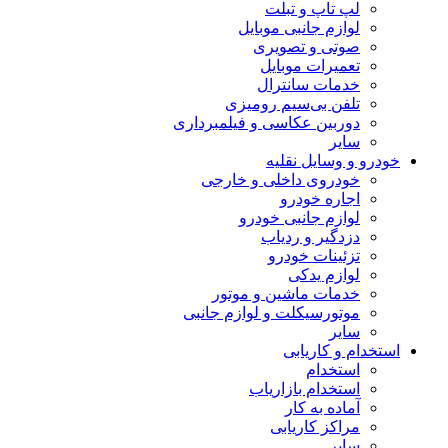
لپ تاپ و تبلت
لوازم جانبی موبایل
صوتی و تصویری
تعمیرات موبایل
خدمات سانترال
تلفن بی‌سیم رومیزی
دوربین عکاسی و فیلمبرداری
سایر
خودرو و وسایل نقلیه
خودروی داخلی و خارجی
اجاره خودرو
لوازم جانبی خودرو
دزدگیر و ردیاب
تزئینات خودرو
لوازم یدکی
خدمات ماشین و موتور
موتورسیکلت و لوازم جانبی
سایر
استخدام و کاریابی
استخدام
استخدام بازاریاب
آماده به کار
مراکز کاریابی
سایر