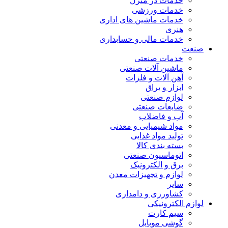
خدمات در منزل
خدمات ورزشی
خدمات ماشین های اداری
هنری
خدمات مالی و حسابداری
صنعت
خدمات صنعتی
ماشین آلات صنعتی
آهن آلات و فلزات
ابزار و یراق
لوازم صنعتی
ضایعات صنعتی
آب و فاضلاب
مواد شیمیایی و معدنی
تولید مواد غذایی
بسته بندی کالا
اتوماسیون صنعتی
برق و الکترونیک
لوازم و تجهیزات معدن
سایر
کشاورزی و دامداری
لوازم الکترونیکی
سیم کارت
گوشی موبایل