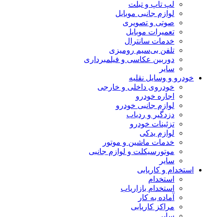
لپ تاپ و تبلت
لوازم جانبی موبایل
صوتی و تصویری
تعمیرات موبایل
خدمات سانترال
تلفن بی‌سیم رومیزی
دوربین عکاسی و فیلمبرداری
سایر
خودرو و وسایل نقلیه
خودروی داخلی و خارجی
اجاره خودرو
لوازم جانبی خودرو
دزدگیر و ردیاب
تزئینات خودرو
لوازم یدکی
خدمات ماشین و موتور
موتورسیکلت و لوازم جانبی
سایر
استخدام و کاریابی
استخدام
استخدام بازاریاب
آماده به کار
مراکز کاریابی
سایر