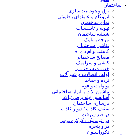
ساختمان
برق و هوشمند سازی
ایزوگام و عایقهای رطوبتی
نمای ساختمان
تهویه و تاسیسات
شیشه ساختمان
تیرچه و بلوک
نقاشی ساختمان
کابینت و ام دی اف
مصالح ساختمانی
کاشی و سرامیک
خدمات ساختمانی
لوله ، اتصالات و شیرآلات
نرده و حفاظ
یونولیت و فوم
ماشین آلات و ابزار ساختمانی
آسانسور /پله برقی /بالابر
بازسازی ساختمان
سقف کاذب / دیوار کاذب
در ضد سرقت
در اتوماتیک / کرکره برقی
در و پنجره
دکوراسیون