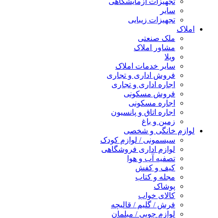
تجهیزات آزمایشگاهی
سایر
تجهیزات زیبایی
املاک
ملک صنعتی
مشاور املاک
ویلا
سایر خدمات املاک
فروش اداری و تجاری
اجاره اداری و تجاری
فروش مسکونی
اجاره مسکونی
اجاره اتاق و پانسیون
زمین و باغ
لوازم خانگی و شخصی
سیسمونی / لوازم کودک
لوازم اداری فروشگاهی
تصفیه آب و هوا
کیف و کفش
مجله و کتاب
پوشاک
کالای خواب
فرش / گلیم / قالیچه
لوازم چوبی / مبلمان