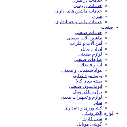
خدمات در منزل
خدمات ورزشی
خدمات ماشین های اداری
هنری
خدمات مالی و حسابداری
صنعت
خدمات صنعتی
ماشین آلات صنعتی
آهن آلات و فلزات
ابزار و یراق
لوازم صنعتی
ضایعات صنعتی
آب و فاضلاب
مواد شیمیایی و معدنی
تولید مواد غذایی
بسته بندی کالا
اتوماسیون صنعتی
برق و الکترونیک
لوازم و تجهیزات معدن
سایر
کشاورزی و دامداری
لوازم الکترونیکی
سیم کارت
گوشی موبایل