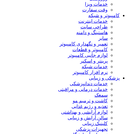
خدمات ویزا
وقت سفارت
کامپیوتر و شبکه
خدمات اینترنت
طراحی سایت
هاستینگ و دامنه
سایر
تعمیر و نگهداری کامپیوتر
کامپیوتر و قطعات
لوازم جانبی کامپیوتر
پرینتر و اسکنر
خدمات شبکه
نرم افزار کامپیوتر
پزشکی و زیبایی
خدمات دندانپزشکی
خدمات درمانی و مراقبتی
سمعک
کاشت و ترمیم مو
تغذیه و رژیم غذایی
لوازم آرایشی و بهداشتی
سالن آرایش و زیبایی
کلینیک زیبایی
تجهیزات پزشکی