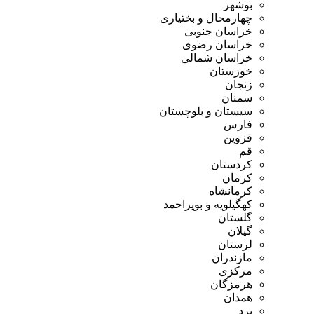
بوشهر
چهارمحال و بختیاری
خراسان جنوبی
خراسان رضوی
خراسان شمالی
خوزستان
زنجان
سمنان
سیستان و بلوچستان
فارس
قزوین
قم
کردستان
کرمان
کرمانشاه
کهگیلویه و بویراحمد
گلستان
گیلان
لرستان
مازندران
مرکزی
هرمزگان
همدان
یزد