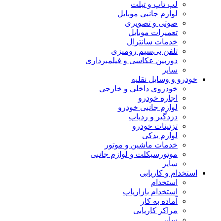
لپ تاپ و تبلت
لوازم جانبی موبایل
صوتی و تصویری
تعمیرات موبایل
خدمات سانترال
تلفن بی‌سیم رومیزی
دوربین عکاسی و فیلمبرداری
سایر
خودرو و وسایل نقلیه
خودروی داخلی و خارجی
اجاره خودرو
لوازم جانبی خودرو
دزدگیر و ردیاب
تزئینات خودرو
لوازم یدکی
خدمات ماشین و موتور
موتورسیکلت و لوازم جانبی
سایر
استخدام و کاریابی
استخدام
استخدام بازاریاب
آماده به کار
مراکز کاریابی
سایر