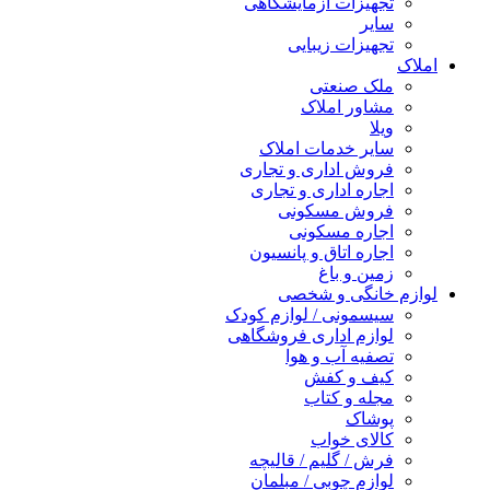
تجهیزات آزمایشگاهی
سایر
تجهیزات زیبایی
املاک
ملک صنعتی
مشاور املاک
ویلا
سایر خدمات املاک
فروش اداری و تجاری
اجاره اداری و تجاری
فروش مسکونی
اجاره مسکونی
اجاره اتاق و پانسیون
زمین و باغ
لوازم خانگی و شخصی
سیسمونی / لوازم کودک
لوازم اداری فروشگاهی
تصفیه آب و هوا
کیف و کفش
مجله و کتاب
پوشاک
کالای خواب
فرش / گلیم / قالیچه
لوازم چوبی / مبلمان