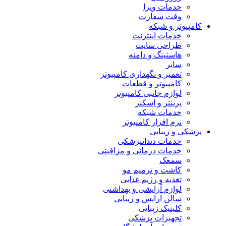
خدمات ویزا
وقت سفارت
کامپیوتر و شبکه
خدمات اینترنت
طراحی سایت
هاستینگ و دامنه
سایر
تعمیر و نگهداری کامپیوتر
کامپیوتر و قطعات
لوازم جانبی کامپیوتر
پرینتر و اسکنر
خدمات شبکه
نرم افزار کامپیوتر
پزشکی و زیبایی
خدمات دندانپزشکی
خدمات درمانی و مراقبتی
سمعک
کاشت و ترمیم مو
تغذیه و رژیم غذایی
لوازم آرایشی و بهداشتی
سالن آرایش و زیبایی
کلینیک زیبایی
تجهیزات پزشکی