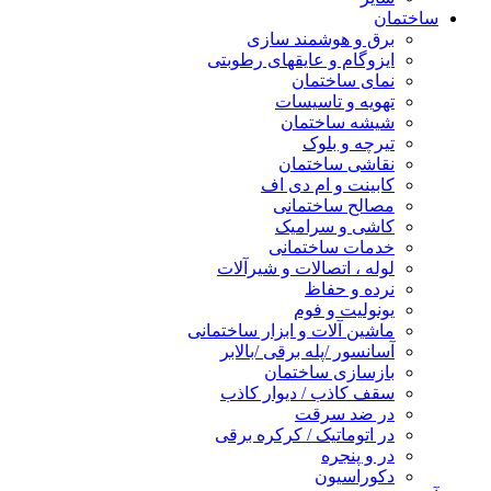
ساختمان
برق و هوشمند سازی
ایزوگام و عایقهای رطوبتی
نمای ساختمان
تهویه و تاسیسات
شیشه ساختمان
تیرچه و بلوک
نقاشی ساختمان
کابینت و ام دی اف
مصالح ساختمانی
کاشی و سرامیک
خدمات ساختمانی
لوله ، اتصالات و شیرآلات
نرده و حفاظ
یونولیت و فوم
ماشین آلات و ابزار ساختمانی
آسانسور /پله برقی /بالابر
بازسازی ساختمان
سقف کاذب / دیوار کاذب
در ضد سرقت
در اتوماتیک / کرکره برقی
در و پنجره
دکوراسیون