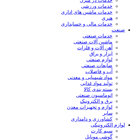
خدمات در منزل
خدمات ورزشی
خدمات ماشین های اداری
هنری
خدمات مالی و حسابداری
صنعت
خدمات صنعتی
ماشین آلات صنعتی
آهن آلات و فلزات
ابزار و یراق
لوازم صنعتی
ضایعات صنعتی
آب و فاضلاب
مواد شیمیایی و معدنی
تولید مواد غذایی
بسته بندی کالا
اتوماسیون صنعتی
برق و الکترونیک
لوازم و تجهیزات معدن
سایر
کشاورزی و دامداری
لوازم الکترونیکی
سیم کارت
گوشی موبایل