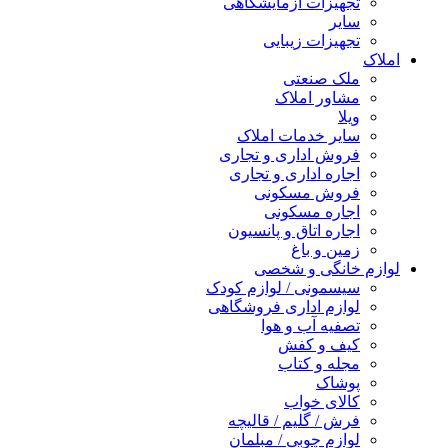
تجهیزات آزمایشگاهی
سایر
تجهیزات زیبایی
املاک
ملک صنعتی
مشاور املاک
ویلا
سایر خدمات املاک
فروش اداری و تجاری
اجاره اداری و تجاری
فروش مسکونی
اجاره مسکونی
اجاره اتاق و پانسیون
زمین و باغ
لوازم خانگی و شخصی
سیسمونی / لوازم کودک
لوازم اداری فروشگاهی
تصفیه آب و هوا
کیف و کفش
مجله و کتاب
پوشاک
کالای خواب
فرش / گلیم / قالیچه
لوازم چوبی / مبلمان