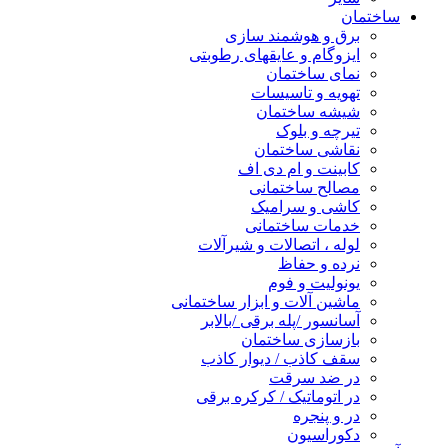
ساختمان
برق و هوشمند سازی
ایزوگام و عایقهای رطوبتی
نمای ساختمان
تهویه و تاسیسات
شیشه ساختمان
تیرچه و بلوک
نقاشی ساختمان
کابینت و ام دی اف
مصالح ساختمانی
کاشی و سرامیک
خدمات ساختمانی
لوله ، اتصالات و شیرآلات
نرده و حفاظ
یونولیت و فوم
ماشین آلات و ابزار ساختمانی
آسانسور /پله برقی /بالابر
بازسازی ساختمان
سقف کاذب / دیوار کاذب
در ضد سرقت
در اتوماتیک / کرکره برقی
در و پنجره
دکوراسیون