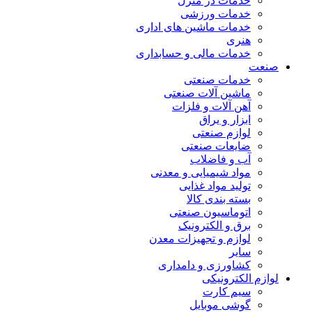
خدمات در منزل
خدمات ورزشی
خدمات ماشین های اداری
هنری
خدمات مالی و حسابداری
صنعت
خدمات صنعتی
ماشین آلات صنعتی
آهن آلات و فلزات
ابزار و یراق
لوازم صنعتی
ضایعات صنعتی
آب و فاضلاب
مواد شیمیایی و معدنی
تولید مواد غذایی
بسته بندی کالا
اتوماسیون صنعتی
برق و الکترونیک
لوازم و تجهیزات معدن
سایر
کشاورزی و دامداری
لوازم الکترونیکی
سیم کارت
گوشی موبایل