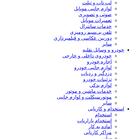
لپ تاپ و تبلت
لوازم جانبی موبایل
صوتی و تصویری
تعمیرات موبایل
خدمات سانترال
تلفن بی‌سیم رومیزی
دوربین عکاسی و فیلمبرداری
سایر
خودرو و وسایل نقلیه
خودروی داخلی و خارجی
اجاره خودرو
لوازم جانبی خودرو
دزدگیر و ردیاب
تزئینات خودرو
لوازم یدکی
خدمات ماشین و موتور
موتورسیکلت و لوازم جانبی
سایر
استخدام و کاریابی
استخدام
استخدام بازاریاب
آماده به کار
مراکز کاریابی
سایر