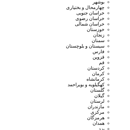
بوشهر
چهارمحال و بختیاری
خراسان جنوبی
خراسان رضوی
خراسان شمالی
خوزستان
زنجان
سمنان
سیستان و بلوچستان
فارس
قزوین
قم
کردستان
کرمان
کرمانشاه
کهگیلویه و بویراحمد
گلستان
گیلان
لرستان
مازندران
مرکزی
هرمزگان
همدان
یزد