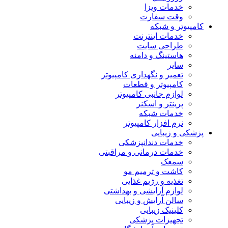
خدمات ویزا
وقت سفارت
کامپیوتر و شبکه
خدمات اینترنت
طراحی سایت
هاستینگ و دامنه
سایر
تعمیر و نگهداری کامپیوتر
کامپیوتر و قطعات
لوازم جانبی کامپیوتر
پرینتر و اسکنر
خدمات شبکه
نرم افزار کامپیوتر
پزشکی و زیبایی
خدمات دندانپزشکی
خدمات درمانی و مراقبتی
سمعک
کاشت و ترمیم مو
تغذیه و رژیم غذایی
لوازم آرایشی و بهداشتی
سالن آرایش و زیبایی
کلینیک زیبایی
تجهیزات پزشکی