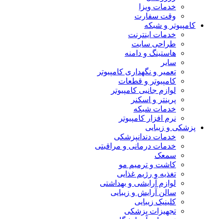
خدمات ویزا
وقت سفارت
کامپیوتر و شبکه
خدمات اینترنت
طراحی سایت
هاستینگ و دامنه
سایر
تعمیر و نگهداری کامپیوتر
کامپیوتر و قطعات
لوازم جانبی کامپیوتر
پرینتر و اسکنر
خدمات شبکه
نرم افزار کامپیوتر
پزشکی و زیبایی
خدمات دندانپزشکی
خدمات درمانی و مراقبتی
سمعک
کاشت و ترمیم مو
تغذیه و رژیم غذایی
لوازم آرایشی و بهداشتی
سالن آرایش و زیبایی
کلینیک زیبایی
تجهیزات پزشکی