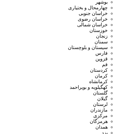
بوشهر
چهارمحال و بختیاری
خراسان جنوبی
خراسان رضوی
خراسان شمالی
خوزستان
زنجان
سمنان
سیستان و بلوچستان
فارس
قزوین
قم
کردستان
کرمان
کرمانشاه
کهگیلویه و بویراحمد
گلستان
گیلان
لرستان
مازندران
مرکزی
هرمزگان
همدان
یزد