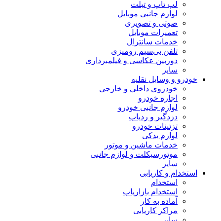
لپ تاپ و تبلت
لوازم جانبی موبایل
صوتی و تصویری
تعمیرات موبایل
خدمات سانترال
تلفن بی‌سیم رومیزی
دوربین عکاسی و فیلمبرداری
سایر
خودرو و وسایل نقلیه
خودروی داخلی و خارجی
اجاره خودرو
لوازم جانبی خودرو
دزدگیر و ردیاب
تزئینات خودرو
لوازم یدکی
خدمات ماشین و موتور
موتورسیکلت و لوازم جانبی
سایر
استخدام و کاریابی
استخدام
استخدام بازاریاب
آماده به کار
مراکز کاریابی
سایر