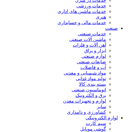
خدمات در منزل
خدمات ورزشی
خدمات ماشین های اداری
هنری
خدمات مالی و حسابداری
صنعت
خدمات صنعتی
ماشین آلات صنعتی
آهن آلات و فلزات
ابزار و یراق
لوازم صنعتی
ضایعات صنعتی
آب و فاضلاب
مواد شیمیایی و معدنی
تولید مواد غذایی
بسته بندی کالا
اتوماسیون صنعتی
برق و الکترونیک
لوازم و تجهیزات معدن
سایر
کشاورزی و دامداری
لوازم الکترونیکی
سیم کارت
گوشی موبایل