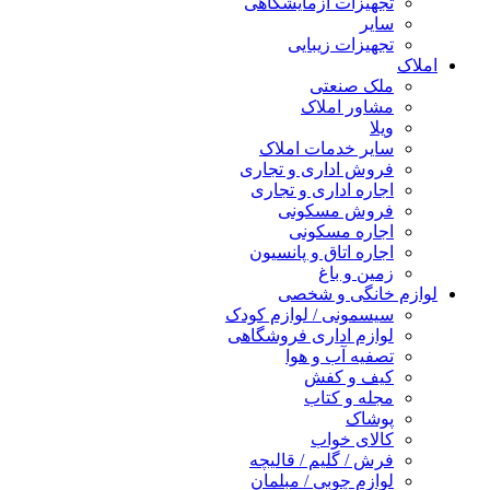
تجهیزات آزمایشگاهی
سایر
تجهیزات زیبایی
املاک
ملک صنعتی
مشاور املاک
ویلا
سایر خدمات املاک
فروش اداری و تجاری
اجاره اداری و تجاری
فروش مسکونی
اجاره مسکونی
اجاره اتاق و پانسیون
زمین و باغ
لوازم خانگی و شخصی
سیسمونی / لوازم کودک
لوازم اداری فروشگاهی
تصفیه آب و هوا
کیف و کفش
مجله و کتاب
پوشاک
کالای خواب
فرش / گلیم / قالیچه
لوازم چوبی / مبلمان