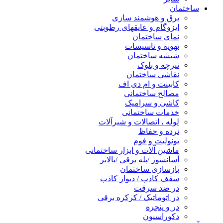
ساختمان
برق و هوشمند سازی
ایزوگام و عایقهای رطوبتی
نمای ساختمان
تهویه و تاسیسات
شیشه ساختمان
تیرچه و بلوک
نقاشی ساختمان
کابینت و ام دی اف
مصالح ساختمانی
کاشی و سرامیک
خدمات ساختمانی
لوله ، اتصالات و شیرآلات
نرده و حفاظ
یونولیت و فوم
ماشین آلات و ابزار ساختمانی
آسانسور /پله برقی /بالابر
بازسازی ساختمان
سقف کاذب / دیوار کاذب
در ضد سرقت
در اتوماتیک / کرکره برقی
در و پنجره
دکوراسیون