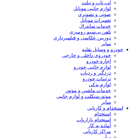
لپ تاپ و تبلت
لوازم جانبی موبایل
صوتی و تصویری
تعمیرات موبایل
خدمات سانترال
تلفن بی‌سیم رومیزی
دوربین عکاسی و فیلمبرداری
سایر
خودرو و وسایل نقلیه
خودروی داخلی و خارجی
اجاره خودرو
لوازم جانبی خودرو
دزدگیر و ردیاب
تزئینات خودرو
لوازم یدکی
خدمات ماشین و موتور
موتورسیکلت و لوازم جانبی
سایر
استخدام و کاریابی
استخدام
استخدام بازاریاب
آماده به کار
مراکز کاریابی
سایر