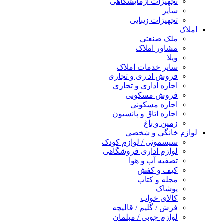
تجهیزات آزمایشگاهی
سایر
تجهیزات زیبایی
املاک
ملک صنعتی
مشاور املاک
ویلا
سایر خدمات املاک
فروش اداری و تجاری
اجاره اداری و تجاری
فروش مسکونی
اجاره مسکونی
اجاره اتاق و پانسیون
زمین و باغ
لوازم خانگی و شخصی
سیسمونی / لوازم کودک
لوازم اداری فروشگاهی
تصفیه آب و هوا
کیف و کفش
مجله و کتاب
پوشاک
کالای خواب
فرش / گلیم / قالیچه
لوازم چوبی / مبلمان