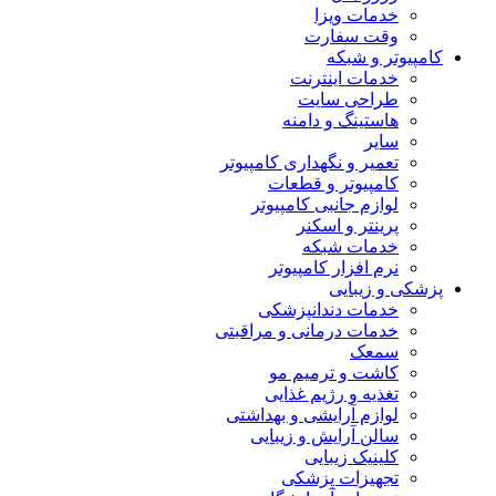
خدمات ویزا
وقت سفارت
کامپیوتر و شبکه
خدمات اینترنت
طراحی سایت
هاستینگ و دامنه
سایر
تعمیر و نگهداری کامپیوتر
کامپیوتر و قطعات
لوازم جانبی کامپیوتر
پرینتر و اسکنر
خدمات شبکه
نرم افزار کامپیوتر
پزشکی و زیبایی
خدمات دندانپزشکی
خدمات درمانی و مراقبتی
سمعک
کاشت و ترمیم مو
تغذیه و رژیم غذایی
لوازم آرایشی و بهداشتی
سالن آرایش و زیبایی
کلینیک زیبایی
تجهیزات پزشکی