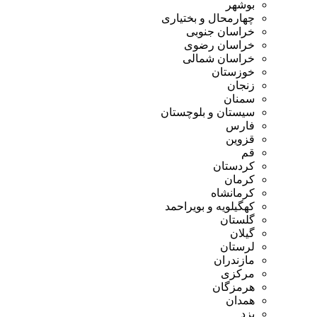
بوشهر
چهارمحال و بختیاری
خراسان جنوبی
خراسان رضوی
خراسان شمالی
خوزستان
زنجان
سمنان
سیستان و بلوچستان
فارس
قزوین
قم
کردستان
کرمان
کرمانشاه
کهگیلویه و بویراحمد
گلستان
گیلان
لرستان
مازندران
مرکزی
هرمزگان
همدان
یزد