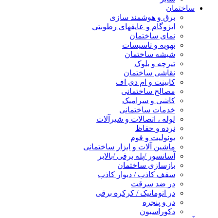
ساختمان
برق و هوشمند سازی
ایزوگام و عایقهای رطوبتی
نمای ساختمان
تهویه و تاسیسات
شیشه ساختمان
تیرچه و بلوک
نقاشی ساختمان
کابینت و ام دی اف
مصالح ساختمانی
کاشی و سرامیک
خدمات ساختمانی
لوله ، اتصالات و شیرآلات
نرده و حفاظ
یونولیت و فوم
ماشین آلات و ابزار ساختمانی
آسانسور /پله برقی /بالابر
بازسازی ساختمان
سقف کاذب / دیوار کاذب
در ضد سرقت
در اتوماتیک / کرکره برقی
در و پنجره
دکوراسیون