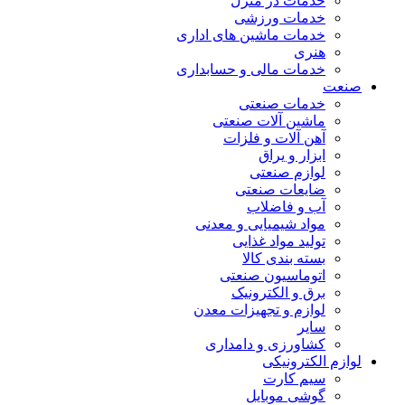
خدمات در منزل
خدمات ورزشی
خدمات ماشین های اداری
هنری
خدمات مالی و حسابداری
صنعت
خدمات صنعتی
ماشین آلات صنعتی
آهن آلات و فلزات
ابزار و یراق
لوازم صنعتی
ضایعات صنعتی
آب و فاضلاب
مواد شیمیایی و معدنی
تولید مواد غذایی
بسته بندی کالا
اتوماسیون صنعتی
برق و الکترونیک
لوازم و تجهیزات معدن
سایر
کشاورزی و دامداری
لوازم الکترونیکی
سیم کارت
گوشی موبایل