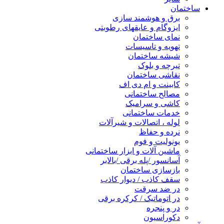
ساختمان
برق و هوشمند سازی
ایزوگام و عایقهای رطوبتی
نمای ساختمان
تهویه و تاسیسات
شیشه ساختمان
تیرچه و بلوک
نقاشی ساختمان
کابینت و ام دی اف
مصالح ساختمانی
کاشی و سرامیک
خدمات ساختمانی
لوله ، اتصالات و شیرآلات
نرده و حفاظ
یونولیت و فوم
ماشین آلات و ابزار ساختمانی
آسانسور /پله برقی /بالابر
بازسازی ساختمان
سقف کاذب / دیوار کاذب
در ضد سرقت
در اتوماتیک / کرکره برقی
در و پنجره
دکوراسیون