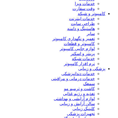
خدمات ویزا
وقت سفارت
کامپیوتر و شبکه
خدمات اینترنت
طراحی سایت
هاستینگ و دامنه
سایر
تعمیر و نگهداری کامپیوتر
کامپیوتر و قطعات
لوازم جانبی کامپیوتر
پرینتر و اسکنر
خدمات شبکه
نرم افزار کامپیوتر
پزشکی و زیبایی
خدمات دندانپزشکی
خدمات درمانی و مراقبتی
سمعک
کاشت و ترمیم مو
تغذیه و رژیم غذایی
لوازم آرایشی و بهداشتی
سالن آرایش و زیبایی
کلینیک زیبایی
تجهیزات پزشکی