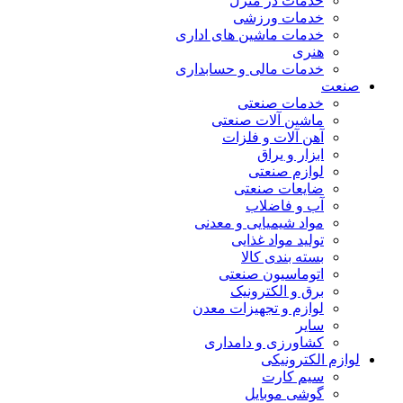
خدمات در منزل
خدمات ورزشی
خدمات ماشین های اداری
هنری
خدمات مالی و حسابداری
صنعت
خدمات صنعتی
ماشین آلات صنعتی
آهن آلات و فلزات
ابزار و یراق
لوازم صنعتی
ضایعات صنعتی
آب و فاضلاب
مواد شیمیایی و معدنی
تولید مواد غذایی
بسته بندی کالا
اتوماسیون صنعتی
برق و الکترونیک
لوازم و تجهیزات معدن
سایر
کشاورزی و دامداری
لوازم الکترونیکی
سیم کارت
گوشی موبایل