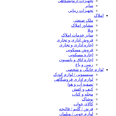
تجهیزات آزمایشگاهی
سایر
تجهیزات زیبایی
املاک
ملک صنعتی
مشاور املاک
ویلا
سایر خدمات املاک
فروش اداری و تجاری
اجاره اداری و تجاری
فروش مسکونی
اجاره مسکونی
اجاره اتاق و پانسیون
زمین و باغ
لوازم خانگی و شخصی
سیسمونی / لوازم کودک
لوازم اداری فروشگاهی
تصفیه آب و هوا
کیف و کفش
مجله و کتاب
پوشاک
کالای خواب
فرش / گلیم / قالیچه
لوازم چوبی / مبلمان