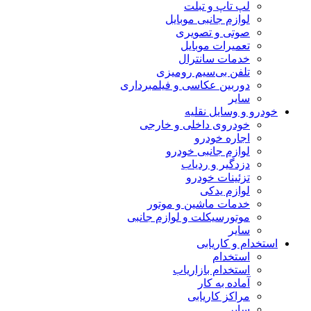
لپ تاپ و تبلت
لوازم جانبی موبایل
صوتی و تصویری
تعمیرات موبایل
خدمات سانترال
تلفن بی‌سیم رومیزی
دوربین عکاسی و فیلمبرداری
سایر
خودرو و وسایل نقلیه
خودروی داخلی و خارجی
اجاره خودرو
لوازم جانبی خودرو
دزدگیر و ردیاب
تزئینات خودرو
لوازم یدکی
خدمات ماشین و موتور
موتورسیکلت و لوازم جانبی
سایر
استخدام و کاریابی
استخدام
استخدام بازاریاب
آماده به کار
مراکز کاریابی
سایر