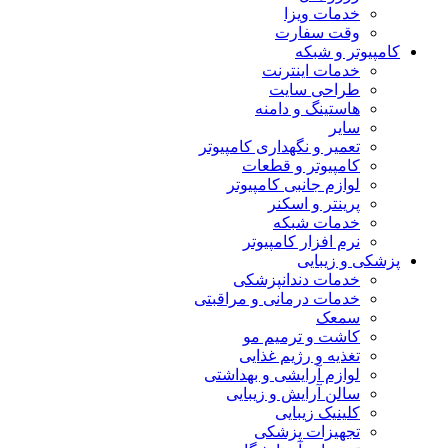
خدمات ویزا
وقت سفارت
کامپیوتر و شبکه
خدمات اینترنت
طراحی سایت
هاستینگ و دامنه
سایر
تعمیر و نگهداری کامپیوتر
کامپیوتر و قطعات
لوازم جانبی کامپیوتر
پرینتر و اسکنر
خدمات شبکه
نرم افزار کامپیوتر
پزشکی و زیبایی
خدمات دندانپزشکی
خدمات درمانی و مراقبتی
سمعک
کاشت و ترمیم مو
تغذیه و رژیم غذایی
لوازم آرایشی و بهداشتی
سالن آرایش و زیبایی
کلینیک زیبایی
تجهیزات پزشکی