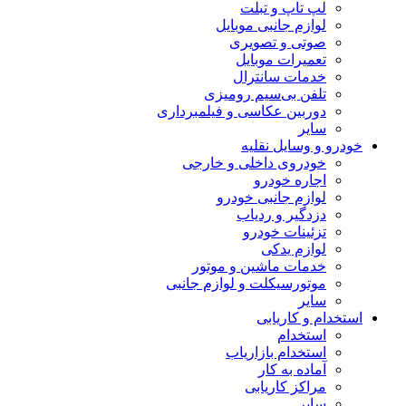
لپ تاپ و تبلت
لوازم جانبی موبایل
صوتی و تصویری
تعمیرات موبایل
خدمات سانترال
تلفن بی‌سیم رومیزی
دوربین عکاسی و فیلمبرداری
سایر
خودرو و وسایل نقلیه
خودروی داخلی و خارجی
اجاره خودرو
لوازم جانبی خودرو
دزدگیر و ردیاب
تزئینات خودرو
لوازم یدکی
خدمات ماشین و موتور
موتورسیکلت و لوازم جانبی
سایر
استخدام و کاریابی
استخدام
استخدام بازاریاب
آماده به کار
مراکز کاریابی
سایر