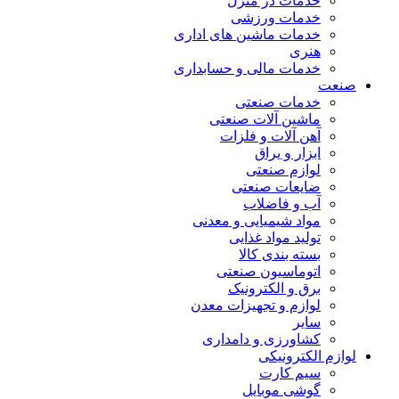
خدمات در منزل
خدمات ورزشی
خدمات ماشین های اداری
هنری
خدمات مالی و حسابداری
صنعت
خدمات صنعتی
ماشین آلات صنعتی
آهن آلات و فلزات
ابزار و یراق
لوازم صنعتی
ضایعات صنعتی
آب و فاضلاب
مواد شیمیایی و معدنی
تولید مواد غذایی
بسته بندی کالا
اتوماسیون صنعتی
برق و الکترونیک
لوازم و تجهیزات معدن
سایر
کشاورزی و دامداری
لوازم الکترونیکی
سیم کارت
گوشی موبایل