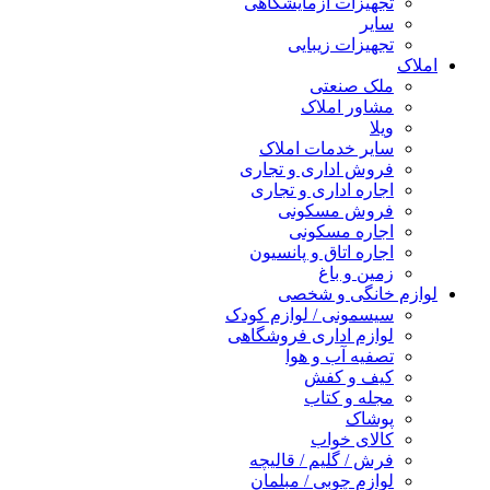
تجهیزات آزمایشگاهی
سایر
تجهیزات زیبایی
املاک
ملک صنعتی
مشاور املاک
ویلا
سایر خدمات املاک
فروش اداری و تجاری
اجاره اداری و تجاری
فروش مسکونی
اجاره مسکونی
اجاره اتاق و پانسیون
زمین و باغ
لوازم خانگی و شخصی
سیسمونی / لوازم کودک
لوازم اداری فروشگاهی
تصفیه آب و هوا
کیف و کفش
مجله و کتاب
پوشاک
کالای خواب
فرش / گلیم / قالیچه
لوازم چوبی / مبلمان