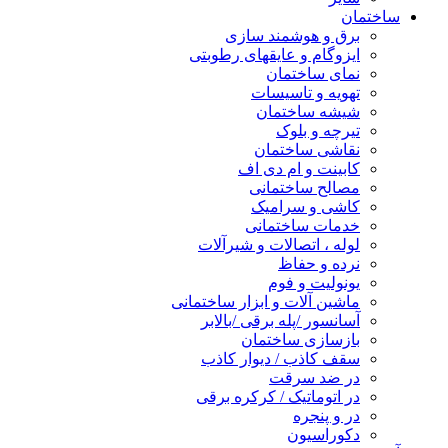
ساختمان
برق و هوشمند سازی
ایزوگام و عایقهای رطوبتی
نمای ساختمان
تهویه و تاسیسات
شیشه ساختمان
تیرچه و بلوک
نقاشی ساختمان
کابینت و ام دی اف
مصالح ساختمانی
کاشی و سرامیک
خدمات ساختمانی
لوله ، اتصالات و شیرآلات
نرده و حفاظ
یونولیت و فوم
ماشین آلات و ابزار ساختمانی
آسانسور /پله برقی /بالابر
بازسازی ساختمان
سقف کاذب / دیوار کاذب
در ضد سرقت
در اتوماتیک / کرکره برقی
در و پنجره
دکوراسیون