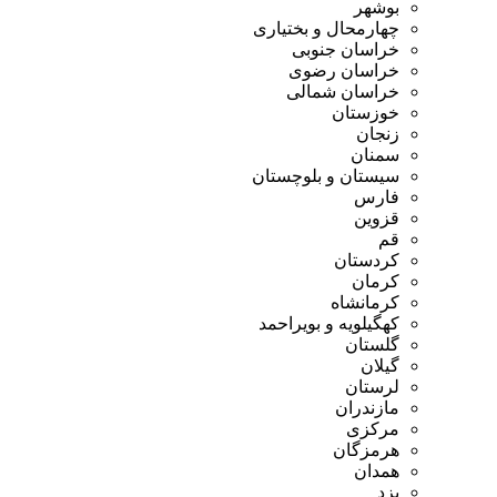
بوشهر
چهارمحال و بختیاری
خراسان جنوبی
خراسان رضوی
خراسان شمالی
خوزستان
زنجان
سمنان
سیستان و بلوچستان
فارس
قزوین
قم
کردستان
کرمان
کرمانشاه
کهگیلویه و بویراحمد
گلستان
گیلان
لرستان
مازندران
مرکزی
هرمزگان
همدان
یزد