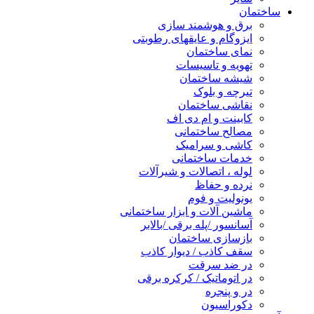
ساختمان
برق و هوشمند سازی
ایزوگام و عایقهای رطوبتی
نمای ساختمان
تهویه و تاسیسات
شیشه ساختمان
تیرچه و بلوک
نقاشی ساختمان
کابینت و ام دی اف
مصالح ساختمانی
کاشی و سرامیک
خدمات ساختمانی
لوله ، اتصالات و شیرآلات
نرده و حفاظ
یونولیت و فوم
ماشین آلات و ابزار ساختمانی
آسانسور /پله برقی /بالابر
بازسازی ساختمان
سقف کاذب / دیوار کاذب
در ضد سرقت
در اتوماتیک / کرکره برقی
در و پنجره
دکوراسیون