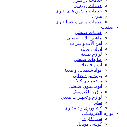
خدمات در منزل
خدمات ورزشی
خدمات ماشین های اداری
هنری
خدمات مالی و حسابداری
صنعت
خدمات صنعتی
ماشین آلات صنعتی
آهن آلات و فلزات
ابزار و یراق
لوازم صنعتی
ضایعات صنعتی
آب و فاضلاب
مواد شیمیایی و معدنی
تولید مواد غذایی
بسته بندی کالا
اتوماسیون صنعتی
برق و الکترونیک
لوازم و تجهیزات معدن
سایر
کشاورزی و دامداری
لوازم الکترونیکی
سیم کارت
گوشی موبایل