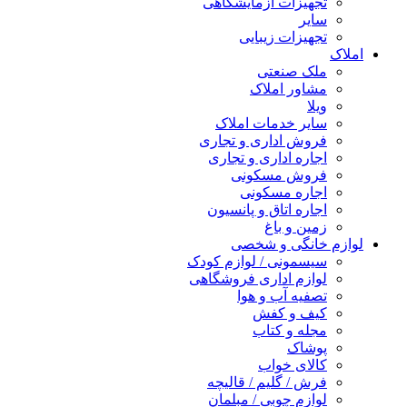
تجهیزات آزمایشگاهی
سایر
تجهیزات زیبایی
املاک
ملک صنعتی
مشاور املاک
ویلا
سایر خدمات املاک
فروش اداری و تجاری
اجاره اداری و تجاری
فروش مسکونی
اجاره مسکونی
اجاره اتاق و پانسیون
زمین و باغ
لوازم خانگی و شخصی
سیسمونی / لوازم کودک
لوازم اداری فروشگاهی
تصفیه آب و هوا
کیف و کفش
مجله و کتاب
پوشاک
کالای خواب
فرش / گلیم / قالیچه
لوازم چوبی / مبلمان