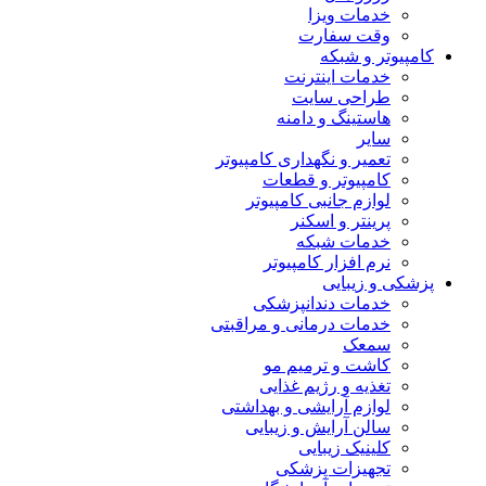
خدمات ویزا
وقت سفارت
کامپیوتر و شبکه
خدمات اینترنت
طراحی سایت
هاستینگ و دامنه
سایر
تعمیر و نگهداری کامپیوتر
کامپیوتر و قطعات
لوازم جانبی کامپیوتر
پرینتر و اسکنر
خدمات شبکه
نرم افزار کامپیوتر
پزشکی و زیبایی
خدمات دندانپزشکی
خدمات درمانی و مراقبتی
سمعک
کاشت و ترمیم مو
تغذیه و رژیم غذایی
لوازم آرایشی و بهداشتی
سالن آرایش و زیبایی
کلینیک زیبایی
تجهیزات پزشکی