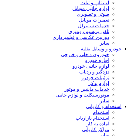
لپ تاپ و تبلت
لوازم جانبی موبایل
صوتی و تصویری
تعمیرات موبایل
خدمات سانترال
تلفن بی‌سیم رومیزی
دوربین عکاسی و فیلمبرداری
سایر
خودرو و وسایل نقلیه
خودروی داخلی و خارجی
اجاره خودرو
لوازم جانبی خودرو
دزدگیر و ردیاب
تزئینات خودرو
لوازم یدکی
خدمات ماشین و موتور
موتورسیکلت و لوازم جانبی
سایر
استخدام و کاریابی
استخدام
استخدام بازاریاب
آماده به کار
مراکز کاریابی
سایر