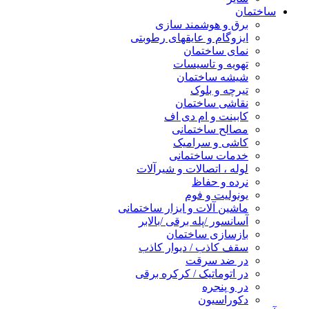
ساختمان
برق و هوشمند سازی
ایزوگام و عایقهای رطوبتی
نمای ساختمان
تهویه و تاسیسات
شیشه ساختمان
تیرچه و بلوک
نقاشی ساختمان
کابینت و ام دی اف
مصالح ساختمانی
کاشی و سرامیک
خدمات ساختمانی
لوله ، اتصالات و شیرآلات
نرده و حفاظ
یونولیت و فوم
ماشین آلات و ابزار ساختمانی
آسانسور /پله برقی /بالابر
بازسازی ساختمان
سقف کاذب / دیوار کاذب
در ضد سرقت
در اتوماتیک / کرکره برقی
در و پنجره
دکوراسیون