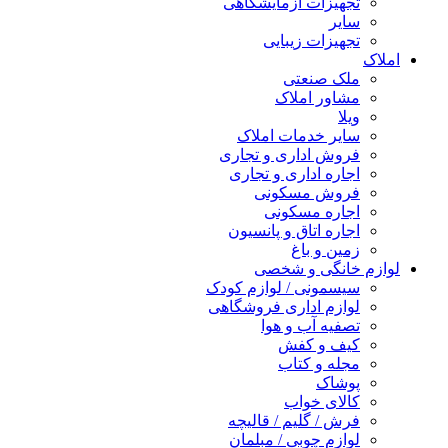
تجهیزات آزمایشگاهی
سایر
تجهیزات زیبایی
املاک
ملک صنعتی
مشاور املاک
ویلا
سایر خدمات املاک
فروش اداری و تجاری
اجاره اداری و تجاری
فروش مسکونی
اجاره مسکونی
اجاره اتاق و پانسیون
زمین و باغ
لوازم خانگی و شخصی
سیسمونی / لوازم کودک
لوازم اداری فروشگاهی
تصفیه آب و هوا
کیف و کفش
مجله و کتاب
پوشاک
کالای خواب
فرش / گلیم / قالیچه
لوازم چوبی / مبلمان