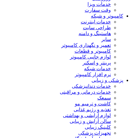
خدمات ویزا
وقت سفارت
کامپیوتر و شبکه
خدمات اینترنت
طراحی سایت
هاستینگ و دامنه
سایر
تعمیر و نگهداری کامپیوتر
کامپیوتر و قطعات
لوازم جانبی کامپیوتر
پرینتر و اسکنر
خدمات شبکه
نرم افزار کامپیوتر
پزشکی و زیبایی
خدمات دندانپزشکی
خدمات درمانی و مراقبتی
سمعک
کاشت و ترمیم مو
تغذیه و رژیم غذایی
لوازم آرایشی و بهداشتی
سالن آرایش و زیبایی
کلینیک زیبایی
تجهیزات پزشکی