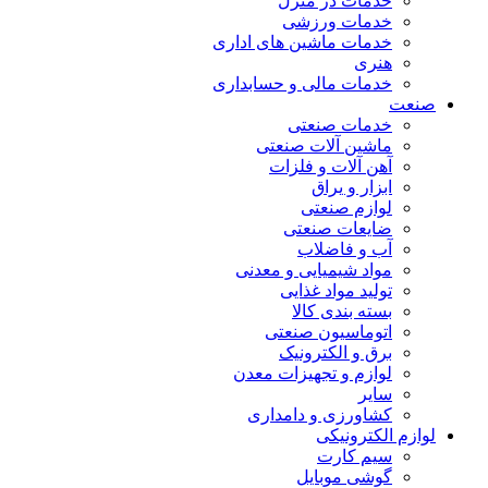
خدمات در منزل
خدمات ورزشی
خدمات ماشین های اداری
هنری
خدمات مالی و حسابداری
صنعت
خدمات صنعتی
ماشین آلات صنعتی
آهن آلات و فلزات
ابزار و یراق
لوازم صنعتی
ضایعات صنعتی
آب و فاضلاب
مواد شیمیایی و معدنی
تولید مواد غذایی
بسته بندی کالا
اتوماسیون صنعتی
برق و الکترونیک
لوازم و تجهیزات معدن
سایر
کشاورزی و دامداری
لوازم الکترونیکی
سیم کارت
گوشی موبایل