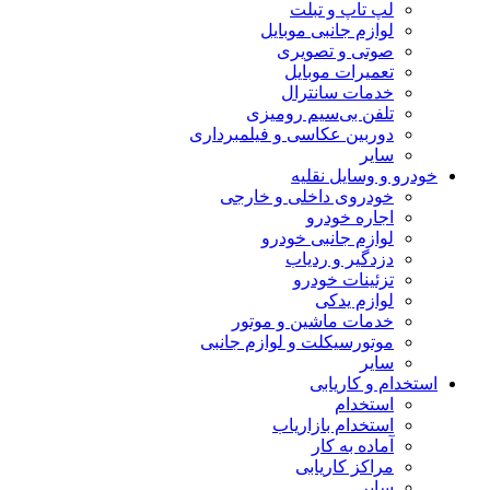
لپ تاپ و تبلت
لوازم جانبی موبایل
صوتی و تصویری
تعمیرات موبایل
خدمات سانترال
تلفن بی‌سیم رومیزی
دوربین عکاسی و فیلمبرداری
سایر
خودرو و وسایل نقلیه
خودروی داخلی و خارجی
اجاره خودرو
لوازم جانبی خودرو
دزدگیر و ردیاب
تزئینات خودرو
لوازم یدکی
خدمات ماشین و موتور
موتورسیکلت و لوازم جانبی
سایر
استخدام و کاریابی
استخدام
استخدام بازاریاب
آماده به کار
مراکز کاریابی
سایر