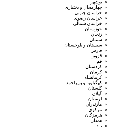
بوشهر
چهارمحال و بختیاری
خراسان جنوبی
خراسان رضوی
خراسان شمالی
خوزستان
زنجان
سمنان
سیستان و بلوچستان
فارس
قزوین
قم
کردستان
کرمان
کرمانشاه
کهگیلویه و بویراحمد
گلستان
گیلان
لرستان
مازندران
مرکزی
هرمزگان
همدان
یزد