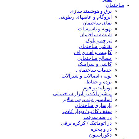
ساختمان
برق و هوشمند سازی
ایزوگام و عایقهای رطوبتی
نمای ساختمان
تهویه و تاسیسات
شیشه ساختمان
تیرچه و بلوک
نقاشی ساختمان
کابینت و ام دی اف
مصالح ساختمانی
کاشی و سرامیک
خدمات ساختمانی
لوله ، اتصالات و شیرآلات
نرده و حفاظ
یونولیت و فوم
ماشین آلات و ابزار ساختمانی
آسانسور /پله برقی /بالابر
بازسازی ساختمان
سقف کاذب / دیوار کاذب
در ضد سرقت
در اتوماتیک / کرکره برقی
در و پنجره
دکوراسیون