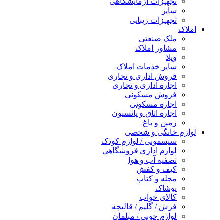
تجهیزات آزمایشگاهی
سایر
تجهیزات زیبایی
املاک
ملک صنعتی
مشاور املاک
ویلا
سایر خدمات املاک
فروش اداری و تجاری
اجاره اداری و تجاری
فروش مسکونی
اجاره مسکونی
اجاره اتاق و پانسیون
زمین و باغ
لوازم خانگی و شخصی
سیسمونی / لوازم کودک
لوازم اداری فروشگاهی
تصفیه آب و هوا
کیف و کفش
مجله و کتاب
پوشاک
کالای خواب
فرش / گلیم / قالیچه
لوازم چوبی / مبلمان