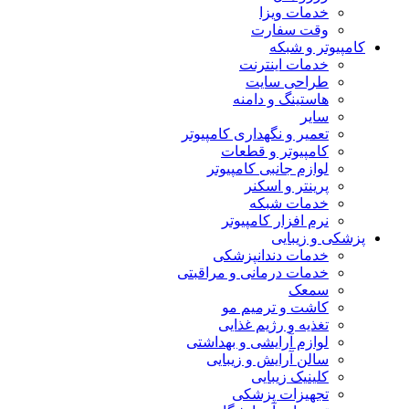
خدمات ویزا
وقت سفارت
کامپیوتر و شبکه
خدمات اینترنت
طراحی سایت
هاستینگ و دامنه
سایر
تعمیر و نگهداری کامپیوتر
کامپیوتر و قطعات
لوازم جانبی کامپیوتر
پرینتر و اسکنر
خدمات شبکه
نرم افزار کامپیوتر
پزشکی و زیبایی
خدمات دندانپزشکی
خدمات درمانی و مراقبتی
سمعک
کاشت و ترمیم مو
تغذیه و رژیم غذایی
لوازم آرایشی و بهداشتی
سالن آرایش و زیبایی
کلینیک زیبایی
تجهیزات پزشکی