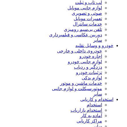
لپ تاپ و تبلت
لوازم جانبی موبایل
صوتی و تصویری
تعمیرات موبایل
خدمات سانترال
تلفن بی‌سیم رومیزی
دوربین عکاسی و فیلمبرداری
سایر
خودرو و وسایل نقلیه
خودروی داخلی و خارجی
اجاره خودرو
لوازم جانبی خودرو
دزدگیر و ردیاب
تزئینات خودرو
لوازم یدکی
خدمات ماشین و موتور
موتورسیکلت و لوازم جانبی
سایر
استخدام و کاریابی
استخدام
استخدام بازاریاب
آماده به کار
مراکز کاریابی
سایر