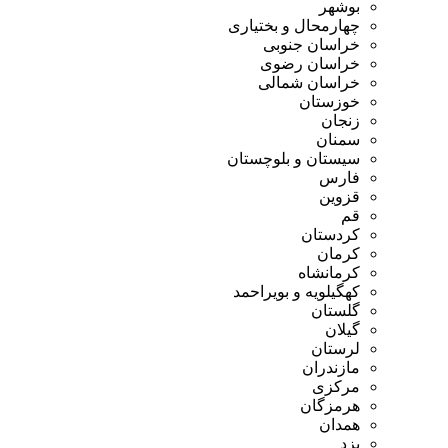
بوشهر
چهارمحال و بختیاری
خراسان جنوبی
خراسان رضوی
خراسان شمالی
خوزستان
زنجان
سمنان
سیستان و بلوچستان
فارس
قزوین
قم
کردستان
کرمان
کرمانشاه
کهگیلویه و بویراحمد
گلستان
گیلان
لرستان
مازندران
مرکزی
هرمزگان
همدان
یزد