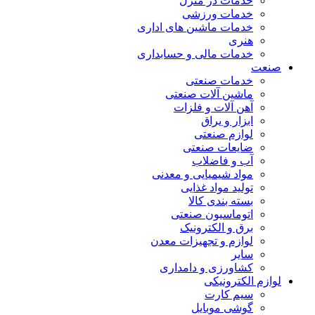
خدمات در منزل
خدمات ورزشی
خدمات ماشین های اداری
هنری
خدمات مالی و حسابداری
صنعت
خدمات صنعتی
ماشین آلات صنعتی
آهن آلات و فلزات
ابزار و یراق
لوازم صنعتی
ضایعات صنعتی
آب و فاضلاب
مواد شیمیایی و معدنی
تولید مواد غذایی
بسته بندی کالا
اتوماسیون صنعتی
برق و الکترونیک
لوازم و تجهیزات معدن
سایر
کشاورزی و دامداری
لوازم الکترونیکی
سیم کارت
گوشی موبایل