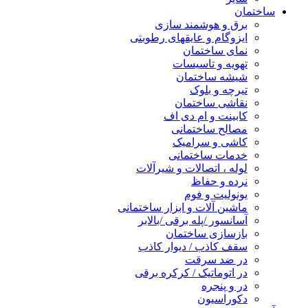
ساختمان
برق و هوشمند سازی
ایزوگام و عایقهای رطوبتی
نمای ساختمان
تهویه و تاسیسات
شیشه ساختمان
تیرچه و بلوک
نقاشی ساختمان
کابینت و ام دی اف
مصالح ساختمانی
کاشی و سرامیک
خدمات ساختمانی
لوله ، اتصالات و شیرآلات
نرده و حفاظ
یونولیت و فوم
ماشین آلات و ابزار ساختمانی
آسانسور /پله برقی /بالابر
بازسازی ساختمان
سقف کاذب / دیوار کاذب
در ضد سرقت
در اتوماتیک / کرکره برقی
در و پنجره
دکوراسیون