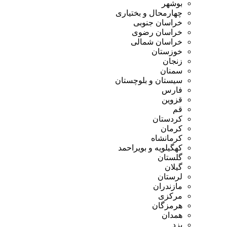
بوشهر
چهارمحال و بختیاری
خراسان جنوبی
خراسان رضوی
خراسان شمالی
خوزستان
زنجان
سمنان
سیستان و بلوچستان
فارس
قزوین
قم
کردستان
کرمان
کرمانشاه
کهگیلویه و بویراحمد
گلستان
گیلان
لرستان
مازندران
مرکزی
هرمزگان
همدان
یزد