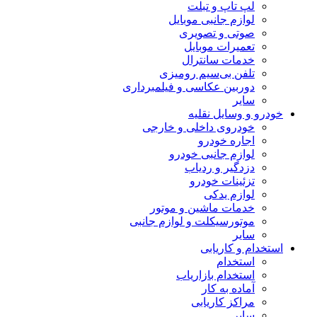
لپ تاپ و تبلت
لوازم جانبی موبایل
صوتی و تصویری
تعمیرات موبایل
خدمات سانترال
تلفن بی‌سیم رومیزی
دوربین عکاسی و فیلمبرداری
سایر
خودرو و وسایل نقلیه
خودروی داخلی و خارجی
اجاره خودرو
لوازم جانبی خودرو
دزدگیر و ردیاب
تزئینات خودرو
لوازم یدکی
خدمات ماشین و موتور
موتورسیکلت و لوازم جانبی
سایر
استخدام و کاریابی
استخدام
استخدام بازاریاب
آماده به کار
مراکز کاریابی
سایر