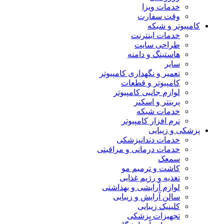
خدمات ویزا
وقت سفارت
کامپیوتر و شبکه
خدمات اینترنت
طراحی سایت
هاستینگ و دامنه
سایر
تعمیر و نگهداری کامپیوتر
کامپیوتر و قطعات
لوازم جانبی کامپیوتر
پرینتر و اسکنر
خدمات شبکه
نرم افزار کامپیوتر
پزشکی و زیبایی
خدمات دندانپزشکی
خدمات درمانی و مراقبتی
سمعک
کاشت و ترمیم مو
تغذیه و رژیم غذایی
لوازم آرایشی و بهداشتی
سالن آرایش و زیبایی
کلینیک زیبایی
تجهیزات پزشکی