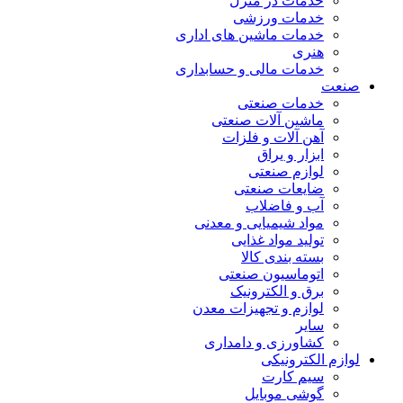
خدمات در منزل
خدمات ورزشی
خدمات ماشین های اداری
هنری
خدمات مالی و حسابداری
صنعت
خدمات صنعتی
ماشین آلات صنعتی
آهن آلات و فلزات
ابزار و یراق
لوازم صنعتی
ضایعات صنعتی
آب و فاضلاب
مواد شیمیایی و معدنی
تولید مواد غذایی
بسته بندی کالا
اتوماسیون صنعتی
برق و الکترونیک
لوازم و تجهیزات معدن
سایر
کشاورزی و دامداری
لوازم الکترونیکی
سیم کارت
گوشی موبایل