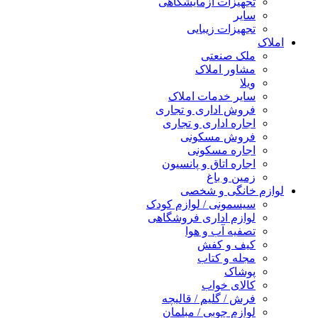
تجهیزات آزمایشگاهی
سایر
تجهیزات زیبایی
املاک
ملک صنعتی
مشاور املاک
ویلا
سایر خدمات املاک
فروش اداری و تجاری
اجاره اداری و تجاری
فروش مسکونی
اجاره مسکونی
اجاره اتاق و پانسیون
زمین و باغ
لوازم خانگی و شخصی
سیسمونی / لوازم کودک
لوازم اداری فروشگاهی
تصفیه آب و هوا
کیف و کفش
مجله و کتاب
پوشاک
کالای خواب
فرش / گلیم / قالیچه
لوازم چوبی / مبلمان