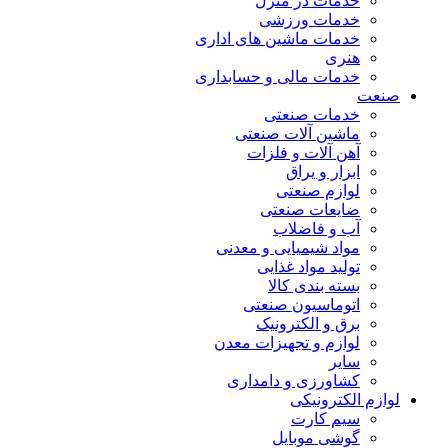
خدمات در منزل
خدمات ورزشی
خدمات ماشین های اداری
هنری
خدمات مالی و حسابداری
صنعت
خدمات صنعتی
ماشین آلات صنعتی
آهن آلات و فلزات
ابزار و یراق
لوازم صنعتی
ضایعات صنعتی
آب و فاضلاب
مواد شیمیایی و معدنی
تولید مواد غذایی
بسته بندی کالا
اتوماسیون صنعتی
برق و الکترونیک
لوازم و تجهیزات معدن
سایر
کشاورزی و دامداری
لوازم الکترونیکی
سیم کارت
گوشی موبایل