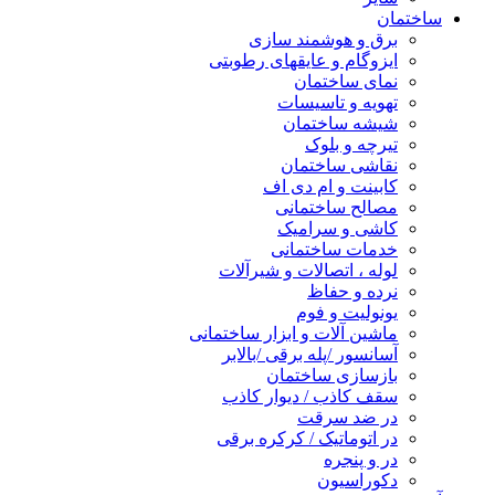
ساختمان
برق و هوشمند سازی
ایزوگام و عایقهای رطوبتی
نمای ساختمان
تهویه و تاسیسات
شیشه ساختمان
تیرچه و بلوک
نقاشی ساختمان
کابینت و ام دی اف
مصالح ساختمانی
کاشی و سرامیک
خدمات ساختمانی
لوله ، اتصالات و شیرآلات
نرده و حفاظ
یونولیت و فوم
ماشین آلات و ابزار ساختمانی
آسانسور /پله برقی /بالابر
بازسازی ساختمان
سقف کاذب / دیوار کاذب
در ضد سرقت
در اتوماتیک / کرکره برقی
در و پنجره
دکوراسیون