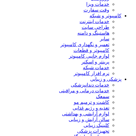
خدمات ویزا
وقت سفارت
کامپیوتر و شبکه
خدمات اینترنت
طراحی سایت
هاستینگ و دامنه
سایر
تعمیر و نگهداری کامپیوتر
کامپیوتر و قطعات
لوازم جانبی کامپیوتر
پرینتر و اسکنر
خدمات شبکه
نرم افزار کامپیوتر
پزشکی و زیبایی
خدمات دندانپزشکی
خدمات درمانی و مراقبتی
سمعک
کاشت و ترمیم مو
تغذیه و رژیم غذایی
لوازم آرایشی و بهداشتی
سالن آرایش و زیبایی
کلینیک زیبایی
تجهیزات پزشکی