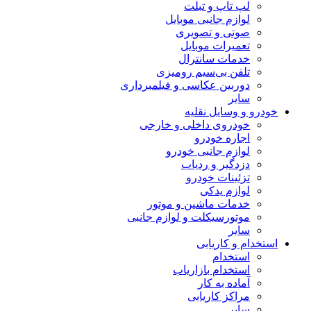
لپ تاپ و تبلت
لوازم جانبی موبایل
صوتی و تصویری
تعمیرات موبایل
خدمات سانترال
تلفن بی‌سیم رومیزی
دوربین عکاسی و فیلمبرداری
سایر
خودرو و وسایل نقلیه
خودروی داخلی و خارجی
اجاره خودرو
لوازم جانبی خودرو
دزدگیر و ردیاب
تزئینات خودرو
لوازم یدکی
خدمات ماشین و موتور
موتورسیکلت و لوازم جانبی
سایر
استخدام و کاریابی
استخدام
استخدام بازاریاب
آماده به کار
مراکز کاریابی
سایر