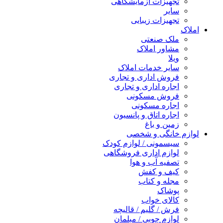
تجهیزات آزمایشگاهی
سایر
تجهیزات زیبایی
املاک
ملک صنعتی
مشاور املاک
ویلا
سایر خدمات املاک
فروش اداری و تجاری
اجاره اداری و تجاری
فروش مسکونی
اجاره مسکونی
اجاره اتاق و پانسیون
زمین و باغ
لوازم خانگی و شخصی
سیسمونی / لوازم کودک
لوازم اداری فروشگاهی
تصفیه آب و هوا
کیف و کفش
مجله و کتاب
پوشاک
کالای خواب
فرش / گلیم / قالیچه
لوازم چوبی / مبلمان