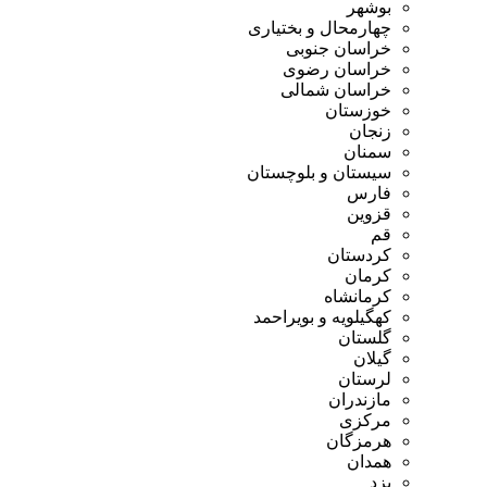
بوشهر
چهارمحال و بختیاری
خراسان جنوبی
خراسان رضوی
خراسان شمالی
خوزستان
زنجان
سمنان
سیستان و بلوچستان
فارس
قزوین
قم
کردستان
کرمان
کرمانشاه
کهگیلویه و بویراحمد
گلستان
گیلان
لرستان
مازندران
مرکزی
هرمزگان
همدان
یزد