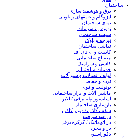
ساختمان
برق و هوشمند سازی
ایزوگام و عایقهای رطوبتی
نمای ساختمان
تهویه و تاسیسات
شیشه ساختمان
تیرچه و بلوک
نقاشی ساختمان
کابینت و ام دی اف
مصالح ساختمانی
کاشی و سرامیک
خدمات ساختمانی
لوله ، اتصالات و شیرآلات
نرده و حفاظ
یونولیت و فوم
ماشین آلات و ابزار ساختمانی
آسانسور /پله برقی /بالابر
بازسازی ساختمان
سقف کاذب / دیوار کاذب
در ضد سرقت
در اتوماتیک / کرکره برقی
در و پنجره
دکوراسیون