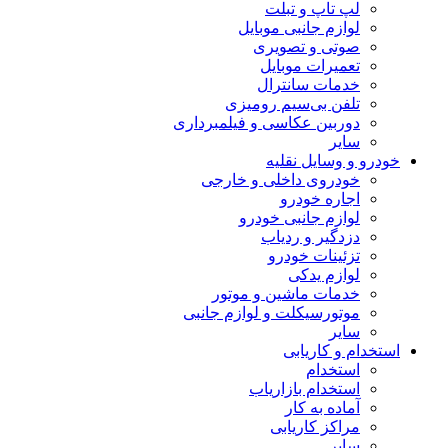
لپ تاپ و تبلت
لوازم جانبی موبایل
صوتی و تصویری
تعمیرات موبایل
خدمات سانترال
تلفن بی‌سیم رومیزی
دوربین عکاسی و فیلمبرداری
سایر
خودرو و وسایل نقلیه
خودروی داخلی و خارجی
اجاره خودرو
لوازم جانبی خودرو
دزدگیر و ردیاب
تزئینات خودرو
لوازم یدکی
خدمات ماشین و موتور
موتورسیکلت و لوازم جانبی
سایر
استخدام و کاریابی
استخدام
استخدام بازاریاب
آماده به کار
مراکز کاریابی
سایر