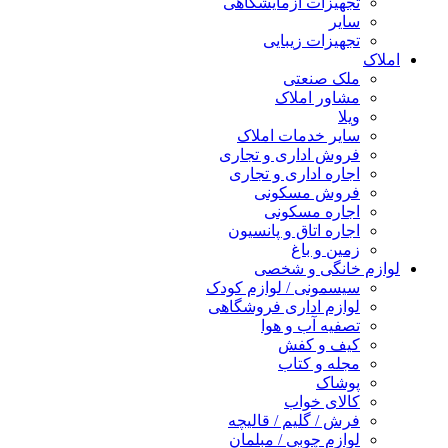
تجهیزات آزمایشگاهی
سایر
تجهیزات زیبایی
املاک
ملک صنعتی
مشاور املاک
ویلا
سایر خدمات املاک
فروش اداری و تجاری
اجاره اداری و تجاری
فروش مسکونی
اجاره مسکونی
اجاره اتاق و پانسیون
زمین و باغ
لوازم خانگی و شخصی
سیسمونی / لوازم کودک
لوازم اداری فروشگاهی
تصفیه آب و هوا
کیف و کفش
مجله و کتاب
پوشاک
کالای خواب
فرش / گلیم / قالیچه
لوازم چوبی / مبلمان