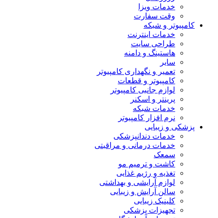
خدمات ویزا
وقت سفارت
کامپیوتر و شبکه
خدمات اینترنت
طراحی سایت
هاستینگ و دامنه
سایر
تعمیر و نگهداری کامپیوتر
کامپیوتر و قطعات
لوازم جانبی کامپیوتر
پرینتر و اسکنر
خدمات شبکه
نرم افزار کامپیوتر
پزشکی و زیبایی
خدمات دندانپزشکی
خدمات درمانی و مراقبتی
سمعک
کاشت و ترمیم مو
تغذیه و رژیم غذایی
لوازم آرایشی و بهداشتی
سالن آرایش و زیبایی
کلینیک زیبایی
تجهیزات پزشکی