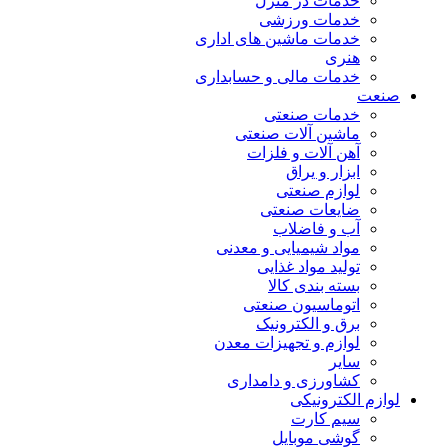
خدمات در منزل
خدمات ورزشی
خدمات ماشین های اداری
هنری
خدمات مالی و حسابداری
صنعت
خدمات صنعتی
ماشین آلات صنعتی
آهن آلات و فلزات
ابزار و یراق
لوازم صنعتی
ضایعات صنعتی
آب و فاضلاب
مواد شیمیایی و معدنی
تولید مواد غذایی
بسته بندی کالا
اتوماسیون صنعتی
برق و الکترونیک
لوازم و تجهیزات معدن
سایر
کشاورزی و دامداری
لوازم الکترونیکی
سیم کارت
گوشی موبایل