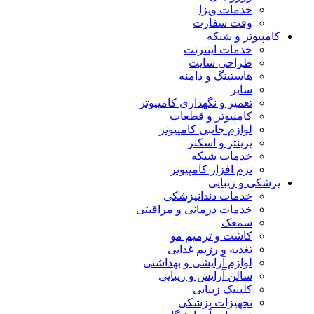
خدمات ویزا
وقت سفارت
کامپیوتر و شبکه
خدمات اینترنت
طراحی سایت
هاستینگ و دامنه
سایر
تعمیر و نگهداری کامپیوتر
کامپیوتر و قطعات
لوازم جانبی کامپیوتر
پرینتر و اسکنر
خدمات شبکه
نرم افزار کامپیوتر
پزشکی و زیبایی
خدمات دندانپزشکی
خدمات درمانی و مراقبتی
سمعک
کاشت و ترمیم مو
تغذیه و رژیم غذایی
لوازم آرایشی و بهداشتی
سالن آرایش و زیبایی
کلینیک زیبایی
تجهیزات پزشکی