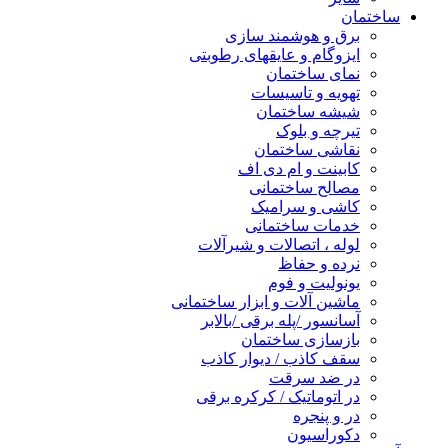
ساختمان
برق و هوشمند سازی
ایزوگام و عایقهای رطوبتی
نمای ساختمان
تهویه و تاسیسات
شیشه ساختمان
تیرچه و بلوک
نقاشی ساختمان
کابینت و ام دی اف
مصالح ساختمانی
کاشی و سرامیک
خدمات ساختمانی
لوله ، اتصالات و شیرآلات
نرده و حفاظ
یونولیت و فوم
ماشین آلات و ابزار ساختمانی
آسانسور /پله برقی /بالابر
بازسازی ساختمان
سقف کاذب / دیوار کاذب
در ضد سرقت
در اتوماتیک / کرکره برقی
در و پنجره
دکوراسیون