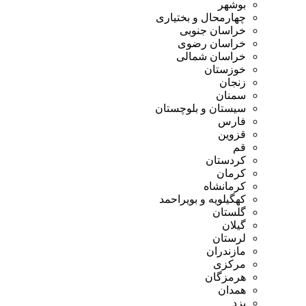
بوشهر
چهارمحال و بختیاری
خراسان جنوبی
خراسان رضوی
خراسان شمالی
خوزستان
زنجان
سمنان
سیستان و بلوچستان
فارس
قزوین
قم
کردستان
کرمان
کرمانشاه
کهگیلویه و بویراحمد
گلستان
گیلان
لرستان
مازندران
مرکزی
هرمزگان
همدان
یزد