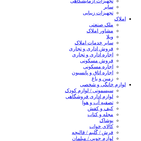
تجهیزات آزمایشگاهی
سایر
تجهیزات زیبایی
املاک
ملک صنعتی
مشاور املاک
ویلا
سایر خدمات املاک
فروش اداری و تجاری
اجاره اداری و تجاری
فروش مسکونی
اجاره مسکونی
اجاره اتاق و پانسیون
زمین و باغ
لوازم خانگی و شخصی
سیسمونی / لوازم کودک
لوازم اداری فروشگاهی
تصفیه آب و هوا
کیف و کفش
مجله و کتاب
پوشاک
کالای خواب
فرش / گلیم / قالیچه
لوازم چوبی / مبلمان