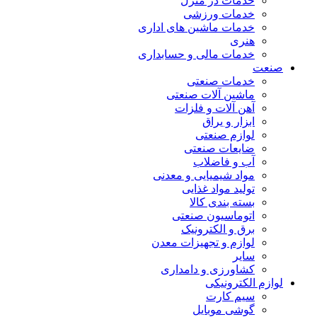
خدمات در منزل
خدمات ورزشی
خدمات ماشین های اداری
هنری
خدمات مالی و حسابداری
صنعت
خدمات صنعتی
ماشین آلات صنعتی
آهن آلات و فلزات
ابزار و یراق
لوازم صنعتی
ضایعات صنعتی
آب و فاضلاب
مواد شیمیایی و معدنی
تولید مواد غذایی
بسته بندی کالا
اتوماسیون صنعتی
برق و الکترونیک
لوازم و تجهیزات معدن
سایر
کشاورزی و دامداری
لوازم الکترونیکی
سیم کارت
گوشی موبایل