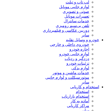
لپ تاپ و تبلت
لوازم جانبی موبایل
صوتی و تصویری
تعمیرات موبایل
خدمات سانترال
تلفن بی‌سیم رومیزی
دوربین عکاسی و فیلمبرداری
سایر
خودرو و وسایل نقلیه
خودروی داخلی و خارجی
اجاره خودرو
لوازم جانبی خودرو
دزدگیر و ردیاب
تزئینات خودرو
لوازم یدکی
خدمات ماشین و موتور
موتورسیکلت و لوازم جانبی
سایر
استخدام و کاریابی
استخدام
استخدام بازاریاب
آماده به کار
مراکز کاریابی
سایر