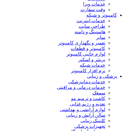
خدمات ویزا
وقت سفارت
کامپیوتر و شبکه
خدمات اینترنت
طراحی سایت
هاستینگ و دامنه
سایر
تعمیر و نگهداری کامپیوتر
کامپیوتر و قطعات
لوازم جانبی کامپیوتر
پرینتر و اسکنر
خدمات شبکه
نرم افزار کامپیوتر
پزشکی و زیبایی
خدمات دندانپزشکی
خدمات درمانی و مراقبتی
سمعک
کاشت و ترمیم مو
تغذیه و رژیم غذایی
لوازم آرایشی و بهداشتی
سالن آرایش و زیبایی
کلینیک زیبایی
تجهیزات پزشکی