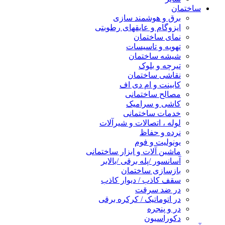
ساختمان
برق و هوشمند سازی
ایزوگام و عایقهای رطوبتی
نمای ساختمان
تهویه و تاسیسات
شیشه ساختمان
تیرچه و بلوک
نقاشی ساختمان
کابینت و ام دی اف
مصالح ساختمانی
کاشی و سرامیک
خدمات ساختمانی
لوله ، اتصالات و شیرآلات
نرده و حفاظ
یونولیت و فوم
ماشین آلات و ابزار ساختمانی
آسانسور /پله برقی /بالابر
بازسازی ساختمان
سقف کاذب / دیوار کاذب
در ضد سرقت
در اتوماتیک / کرکره برقی
در و پنجره
دکوراسیون