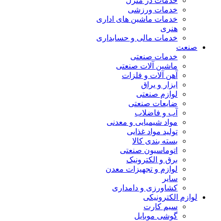
خدمات در منزل
خدمات ورزشی
خدمات ماشین های اداری
هنری
خدمات مالی و حسابداری
صنعت
خدمات صنعتی
ماشین آلات صنعتی
آهن آلات و فلزات
ابزار و یراق
لوازم صنعتی
ضایعات صنعتی
آب و فاضلاب
مواد شیمیایی و معدنی
تولید مواد غذایی
بسته بندی کالا
اتوماسیون صنعتی
برق و الکترونیک
لوازم و تجهیزات معدن
سایر
کشاورزی و دامداری
لوازم الکترونیکی
سیم کارت
گوشی موبایل