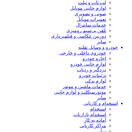
لپ تاپ و تبلت
لوازم جانبی موبایل
صوتی و تصویری
تعمیرات موبایل
خدمات سانترال
تلفن بی‌سیم رومیزی
دوربین عکاسی و فیلمبرداری
سایر
خودرو و وسایل نقلیه
خودروی داخلی و خارجی
اجاره خودرو
لوازم جانبی خودرو
دزدگیر و ردیاب
تزئینات خودرو
لوازم یدکی
خدمات ماشین و موتور
موتورسیکلت و لوازم جانبی
سایر
استخدام و کاریابی
استخدام
استخدام بازاریاب
آماده به کار
مراکز کاریابی
سایر