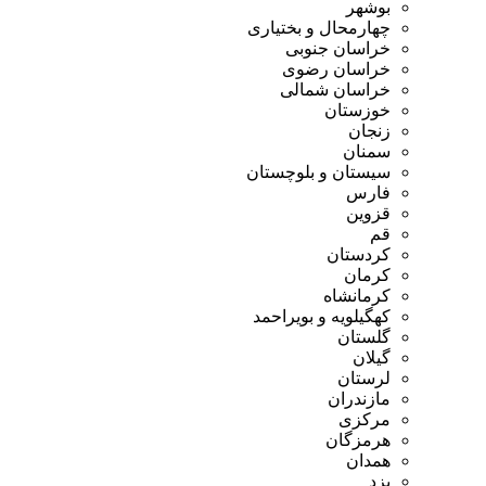
بوشهر
چهارمحال و بختیاری
خراسان جنوبی
خراسان رضوی
خراسان شمالی
خوزستان
زنجان
سمنان
سیستان و بلوچستان
فارس
قزوین
قم
کردستان
کرمان
کرمانشاه
کهگیلویه و بویراحمد
گلستان
گیلان
لرستان
مازندران
مرکزی
هرمزگان
همدان
یزد