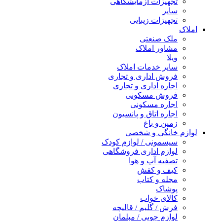
تجهیزات آزمایشگاهی
سایر
تجهیزات زیبایی
املاک
ملک صنعتی
مشاور املاک
ویلا
سایر خدمات املاک
فروش اداری و تجاری
اجاره اداری و تجاری
فروش مسکونی
اجاره مسکونی
اجاره اتاق و پانسیون
زمین و باغ
لوازم خانگی و شخصی
سیسمونی / لوازم کودک
لوازم اداری فروشگاهی
تصفیه آب و هوا
کیف و کفش
مجله و کتاب
پوشاک
کالای خواب
فرش / گلیم / قالیچه
لوازم چوبی / مبلمان