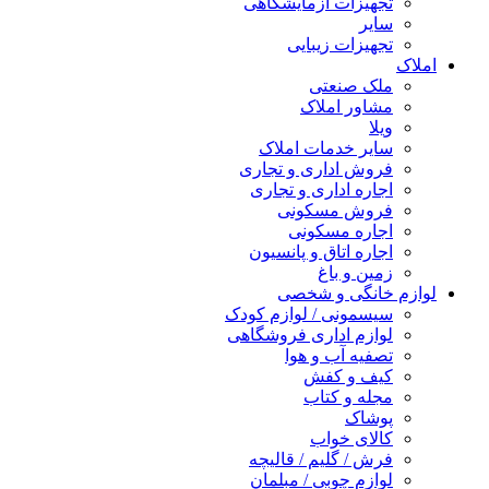
تجهیزات آزمایشگاهی
سایر
تجهیزات زیبایی
املاک
ملک صنعتی
مشاور املاک
ویلا
سایر خدمات املاک
فروش اداری و تجاری
اجاره اداری و تجاری
فروش مسکونی
اجاره مسکونی
اجاره اتاق و پانسیون
زمین و باغ
لوازم خانگی و شخصی
سیسمونی / لوازم کودک
لوازم اداری فروشگاهی
تصفیه آب و هوا
کیف و کفش
مجله و کتاب
پوشاک
کالای خواب
فرش / گلیم / قالیچه
لوازم چوبی / مبلمان