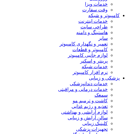
خدمات ویزا
وقت سفارت
کامپیوتر و شبکه
خدمات اینترنت
طراحی سایت
هاستینگ و دامنه
سایر
تعمیر و نگهداری کامپیوتر
کامپیوتر و قطعات
لوازم جانبی کامپیوتر
پرینتر و اسکنر
خدمات شبکه
نرم افزار کامپیوتر
پزشکی و زیبایی
خدمات دندانپزشکی
خدمات درمانی و مراقبتی
سمعک
کاشت و ترمیم مو
تغذیه و رژیم غذایی
لوازم آرایشی و بهداشتی
سالن آرایش و زیبایی
کلینیک زیبایی
تجهیزات پزشکی