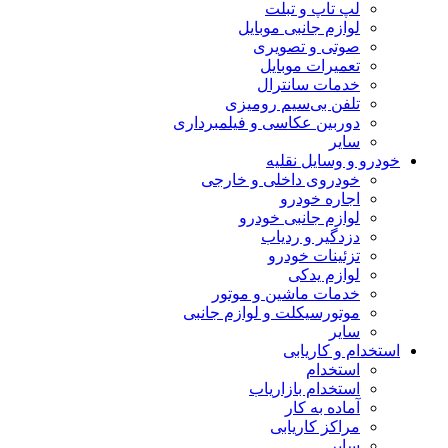
لپ تاپ و تبلت
لوازم جانبی موبایل
صوتی و تصویری
تعمیرات موبایل
خدمات سانترال
تلفن بی‌سیم رومیزی
دوربین عکاسی و فیلمبرداری
سایر
خودرو و وسایل نقلیه
خودروی داخلی و خارجی
اجاره خودرو
لوازم جانبی خودرو
دزدگیر و ردیاب
تزئینات خودرو
لوازم یدکی
خدمات ماشین و موتور
موتورسیکلت و لوازم جانبی
سایر
استخدام و کاریابی
استخدام
استخدام بازاریاب
آماده به کار
مراکز کاریابی
سایر