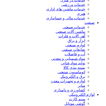
خدمات در منزل
خدمات ورزشی
خدمات ماشین های اداری
هنری
خدمات مالی و حسابداری
صنعت
خدمات صنعتی
ماشین آلات صنعتی
آهن آلات و فلزات
ابزار و یراق
لوازم صنعتی
ضایعات صنعتی
آب و فاضلاب
مواد شیمیایی و معدنی
تولید مواد غذایی
بسته بندی کالا
اتوماسیون صنعتی
برق و الکترونیک
لوازم و تجهیزات معدن
سایر
کشاورزی و دامداری
لوازم الکترونیکی
سیم کارت
گوشی موبایل