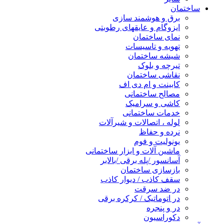
ساختمان
برق و هوشمند سازی
ایزوگام و عایقهای رطوبتی
نمای ساختمان
تهویه و تاسیسات
شیشه ساختمان
تیرچه و بلوک
نقاشی ساختمان
کابینت و ام دی اف
مصالح ساختمانی
کاشی و سرامیک
خدمات ساختمانی
لوله ، اتصالات و شیرآلات
نرده و حفاظ
یونولیت و فوم
ماشین آلات و ابزار ساختمانی
آسانسور /پله برقی /بالابر
بازسازی ساختمان
سقف کاذب / دیوار کاذب
در ضد سرقت
در اتوماتیک / کرکره برقی
در و پنجره
دکوراسیون