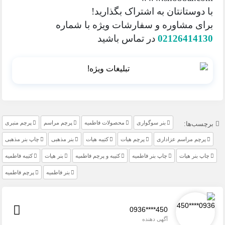
با دوستانتان به اشتراک بگذارید!
برای مشاوره و سفارشات ویژه با شماره
02126414130
در تماس باشید
بنر سوگواری
محصولات فاطمیه
پرچم مراسم
پرچم منبری
برچسب‌ها:
پرچم مراسم عزاداری
پرچم هیات
کتیبه هیات
بنر مذهبی
چاپ بنر مذهبی
چاپ بنر هیات
چاپ بنر فاطمیه
کتیبه و پرچم فاطمیه
بنر هیات
کتیبه فاطمیه
بنر فاطمیه
پرچم فاطمیه
0936****450
آگهی دهنده