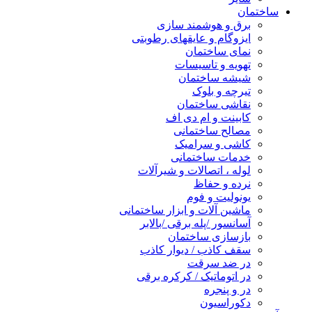
ساختمان
برق و هوشمند سازی
ایزوگام و عایقهای رطوبتی
نمای ساختمان
تهویه و تاسیسات
شیشه ساختمان
تیرچه و بلوک
نقاشی ساختمان
کابینت و ام دی اف
مصالح ساختمانی
کاشی و سرامیک
خدمات ساختمانی
لوله ، اتصالات و شیرآلات
نرده و حفاظ
یونولیت و فوم
ماشین آلات و ابزار ساختمانی
آسانسور /پله برقی /بالابر
بازسازی ساختمان
سقف کاذب / دیوار کاذب
در ضد سرقت
در اتوماتیک / کرکره برقی
در و پنجره
دکوراسیون