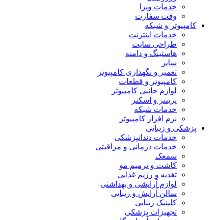
خدمات ویزا
وقت سفارت
کامپیوتر و شبکه
خدمات اینترنت
طراحی سایت
هاستینگ و دامنه
سایر
تعمیر و نگهداری کامپیوتر
کامپیوتر و قطعات
لوازم جانبی کامپیوتر
پرینتر و اسکنر
خدمات شبکه
نرم افزار کامپیوتر
پزشکی و زیبایی
خدمات دندانپزشکی
خدمات درمانی و مراقبتی
سمعک
کاشت و ترمیم مو
تغذیه و رژیم غذایی
لوازم آرایشی و بهداشتی
سالن آرایش و زیبایی
کلینیک زیبایی
تجهیزات پزشکی