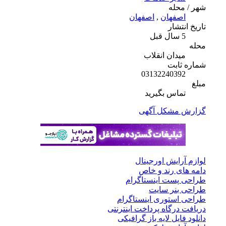
شهر / محله
اصفهان
,
اصفهان
تاریخ انتشار
5 سال قبل
محله
میدان انقلاب
شماره ثابت
03132240392
مبلغ
تماس بگیرید
گزارش مشکل آگهی
لوازم آرایش اورجینال
دامه های رند و خاص
طراحی پست اینستاگرام
طراحی بنر سایت
طراحی استوری اینستاگرام
دریافت درگاه پرداخت اینترنتی
دانلود فایل لایه باز گرافیکی