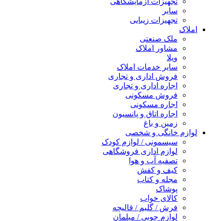
تجهیزات آزمایشگاهی
سایر
تجهیزات زیبایی
املاک
ملک صنعتی
مشاور املاک
ویلا
سایر خدمات املاک
فروش اداری و تجاری
اجاره اداری و تجاری
فروش مسکونی
اجاره مسکونی
اجاره اتاق و پانسیون
زمین و باغ
لوازم خانگی و شخصی
سیسمونی / لوازم کودک
لوازم اداری فروشگاهی
تصفیه آب و هوا
کیف و کفش
مجله و کتاب
پوشاک
کالای خواب
فرش / گلیم / قالیچه
لوازم چوبی / مبلمان