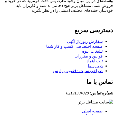
ه‌ای در این میان وجود ندارد، پس دقت فرمایید که در خرید و
ِ شما، مشاغل برتر هیچ دخالتی نداشته و کاربران باید
ان جنبه‌های مختلف امنیتی را در نظر بگیرند.
ترسی سریع
سفارش رپورتاژ آگهی
صفحه اختصاصی کسب و کار شما
تبلیغات انبوه
قوانین و مقررات
ثبت اینماد
درباره ما
طراحی سایت : ققنوس پارس
س با ما
ه تماس:
02191304320
صفحه اصلی