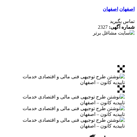
ان
اصفهان
 بگیرید
ه آگهی:
2327