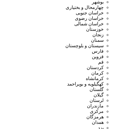
بوشهر
چهارمحال و بختیاری
خراسان جنوبی
خراسان رضوی
خراسان شمالی
خوزستان
زنجان
سمنان
سیستان و بلوچستان
فارس
قزوین
قم
کردستان
کرمان
کرمانشاه
کهگیلویه و بویراحمد
گلستان
گیلان
لرستان
مازندران
مرکزی
هرمزگان
همدان
یزد