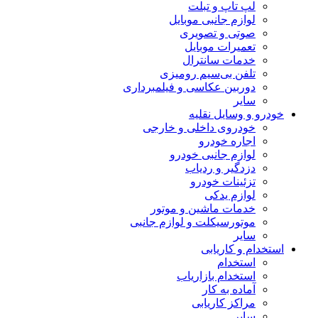
لپ تاپ و تبلت
لوازم جانبی موبایل
صوتی و تصویری
تعمیرات موبایل
خدمات سانترال
تلفن بی‌سیم رومیزی
دوربین عکاسی و فیلمبرداری
سایر
خودرو و وسایل نقلیه
خودروی داخلی و خارجی
اجاره خودرو
لوازم جانبی خودرو
دزدگیر و ردیاب
تزئینات خودرو
لوازم یدکی
خدمات ماشین و موتور
موتورسیکلت و لوازم جانبی
سایر
استخدام و کاریابی
استخدام
استخدام بازاریاب
آماده به کار
مراکز کاریابی
سایر