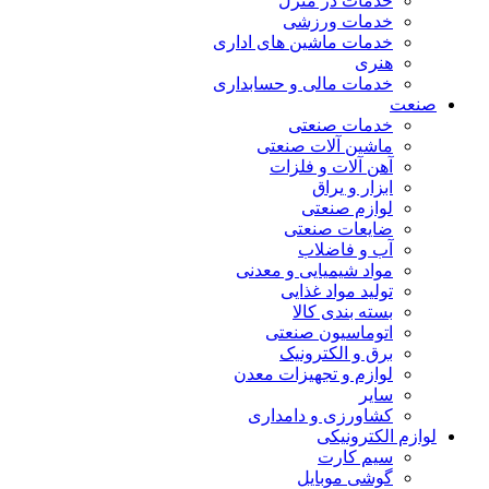
خدمات در منزل
خدمات ورزشی
خدمات ماشین های اداری
هنری
خدمات مالی و حسابداری
صنعت
خدمات صنعتی
ماشین آلات صنعتی
آهن آلات و فلزات
ابزار و یراق
لوازم صنعتی
ضایعات صنعتی
آب و فاضلاب
مواد شیمیایی و معدنی
تولید مواد غذایی
بسته بندی کالا
اتوماسیون صنعتی
برق و الکترونیک
لوازم و تجهیزات معدن
سایر
کشاورزی و دامداری
لوازم الکترونیکی
سیم کارت
گوشی موبایل