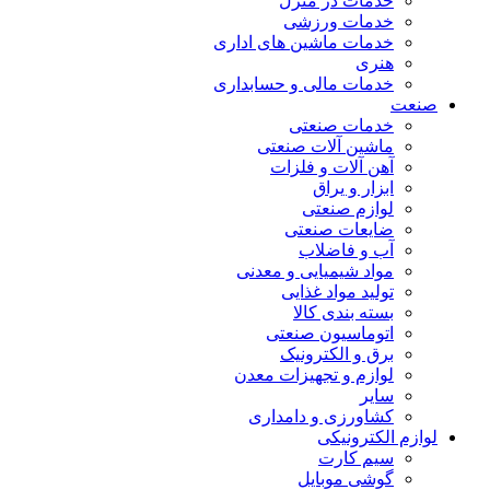
خدمات در منزل
خدمات ورزشی
خدمات ماشین های اداری
هنری
خدمات مالی و حسابداری
صنعت
خدمات صنعتی
ماشین آلات صنعتی
آهن آلات و فلزات
ابزار و یراق
لوازم صنعتی
ضایعات صنعتی
آب و فاضلاب
مواد شیمیایی و معدنی
تولید مواد غذایی
بسته بندی کالا
اتوماسیون صنعتی
برق و الکترونیک
لوازم و تجهیزات معدن
سایر
کشاورزی و دامداری
لوازم الکترونیکی
سیم کارت
گوشی موبایل