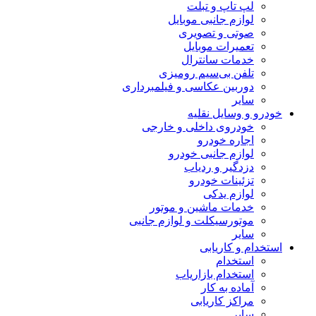
لپ تاپ و تبلت
لوازم جانبی موبایل
صوتی و تصویری
تعمیرات موبایل
خدمات سانترال
تلفن بی‌سیم رومیزی
دوربین عکاسی و فیلمبرداری
سایر
خودرو و وسایل نقلیه
خودروی داخلی و خارجی
اجاره خودرو
لوازم جانبی خودرو
دزدگیر و ردیاب
تزئینات خودرو
لوازم یدکی
خدمات ماشین و موتور
موتورسیکلت و لوازم جانبی
سایر
استخدام و کاریابی
استخدام
استخدام بازاریاب
آماده به کار
مراکز کاریابی
سایر