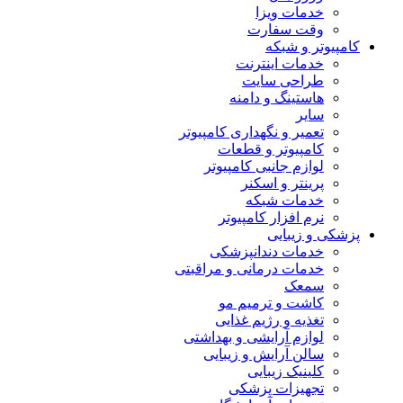
خدمات ویزا
وقت سفارت
کامپیوتر و شبکه
خدمات اینترنت
طراحی سایت
هاستینگ و دامنه
سایر
تعمیر و نگهداری کامپیوتر
کامپیوتر و قطعات
لوازم جانبی کامپیوتر
پرینتر و اسکنر
خدمات شبکه
نرم افزار کامپیوتر
پزشکی و زیبایی
خدمات دندانپزشکی
خدمات درمانی و مراقبتی
سمعک
کاشت و ترمیم مو
تغذیه و رژیم غذایی
لوازم آرایشی و بهداشتی
سالن آرایش و زیبایی
کلینیک زیبایی
تجهیزات پزشکی