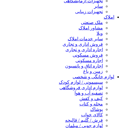
تجهیزات آزمایشگاهی
سایر
تجهیزات زیبایی
املاک
ملک صنعتی
مشاور املاک
ویلا
سایر خدمات املاک
فروش اداری و تجاری
اجاره اداری و تجاری
فروش مسکونی
اجاره مسکونی
اجاره اتاق و پانسیون
زمین و باغ
لوازم خانگی و شخصی
سیسمونی / لوازم کودک
لوازم اداری فروشگاهی
تصفیه آب و هوا
کیف و کفش
مجله و کتاب
پوشاک
کالای خواب
فرش / گلیم / قالیچه
لوازم چوبی / مبلمان