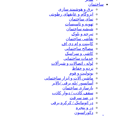
ساختمان
برق و هوشمند سازی
ایزوگام و عایقهای رطوبتی
نمای ساختمان
تهویه و تاسیسات
شیشه ساختمان
تیرچه و بلوک
نقاشی ساختمان
کابینت و ام دی اف
مصالح ساختمانی
کاشی و سرامیک
خدمات ساختمانی
لوله ، اتصالات و شیرآلات
نرده و حفاظ
یونولیت و فوم
ماشین آلات و ابزار ساختمانی
آسانسور /پله برقی /بالابر
بازسازی ساختمان
سقف کاذب / دیوار کاذب
در ضد سرقت
در اتوماتیک / کرکره برقی
در و پنجره
دکوراسیون