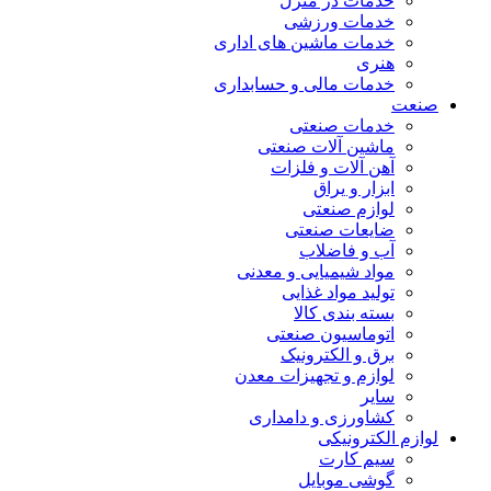
خدمات در منزل
خدمات ورزشی
خدمات ماشین های اداری
هنری
خدمات مالی و حسابداری
صنعت
خدمات صنعتی
ماشین آلات صنعتی
آهن آلات و فلزات
ابزار و یراق
لوازم صنعتی
ضایعات صنعتی
آب و فاضلاب
مواد شیمیایی و معدنی
تولید مواد غذایی
بسته بندی کالا
اتوماسیون صنعتی
برق و الکترونیک
لوازم و تجهیزات معدن
سایر
کشاورزی و دامداری
لوازم الکترونیکی
سیم کارت
گوشی موبایل