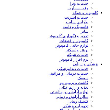
خدمات ویزا
وقت سفارت
کامپیوتر و شبکه
خدمات اینترنت
طراحی سایت
هاستینگ و دامنه
سایر
تعمیر و نگهداری کامپیوتر
کامپیوتر و قطعات
لوازم جانبی کامپیوتر
پرینتر و اسکنر
خدمات شبکه
نرم افزار کامپیوتر
پزشکی و زیبایی
خدمات دندانپزشکی
خدمات درمانی و مراقبتی
سمعک
کاشت و ترمیم مو
تغذیه و رژیم غذایی
لوازم آرایشی و بهداشتی
سالن آرایش و زیبایی
کلینیک زیبایی
تجهیزات پزشکی