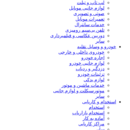
لپ تاپ و تبلت
لوازم جانبی موبایل
صوتی و تصویری
تعمیرات موبایل
خدمات سانترال
تلفن بی‌سیم رومیزی
دوربین عکاسی و فیلمبرداری
سایر
خودرو و وسایل نقلیه
خودروی داخلی و خارجی
اجاره خودرو
لوازم جانبی خودرو
دزدگیر و ردیاب
تزئینات خودرو
لوازم یدکی
خدمات ماشین و موتور
موتورسیکلت و لوازم جانبی
سایر
استخدام و کاریابی
استخدام
استخدام بازاریاب
آماده به کار
مراکز کاریابی
سایر