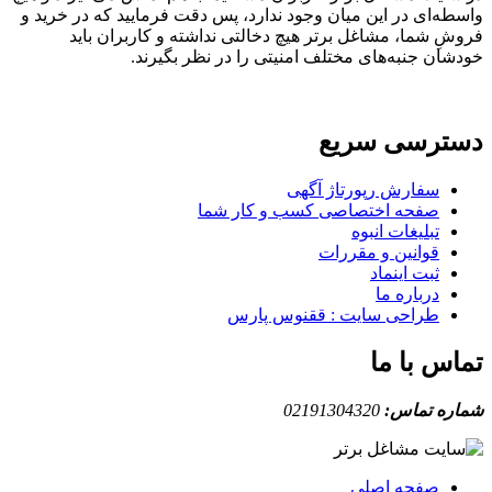
ه‌ای در این میان وجود ندارد، پس دقت فرمایید که در خرید و
ِ شما، مشاغل برتر هیچ دخالتی نداشته و کاربران باید
ان جنبه‌های مختلف امنیتی را در نظر بگیرند.
ترسی سریع
سفارش رپورتاژ آگهی
صفحه اختصاصی کسب و کار شما
تبلیغات انبوه
قوانین و مقررات
ثبت اینماد
درباره ما
طراحی سایت : ققنوس پارس
س با ما
ه تماس:
02191304320
صفحه اصلی