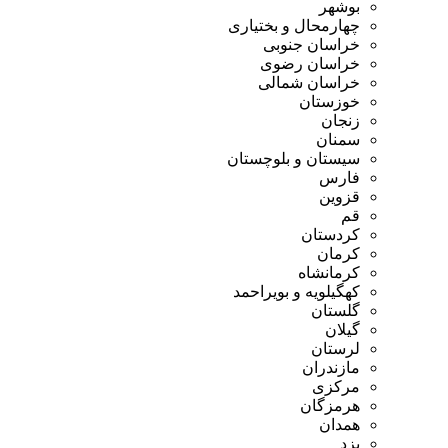
بوشهر
چهارمحال و بختیاری
خراسان جنوبی
خراسان رضوی
خراسان شمالی
خوزستان
زنجان
سمنان
سیستان و بلوچستان
فارس
قزوین
قم
کردستان
کرمان
کرمانشاه
کهگیلویه و بویراحمد
گلستان
گیلان
لرستان
مازندران
مرکزی
هرمزگان
همدان
یزد