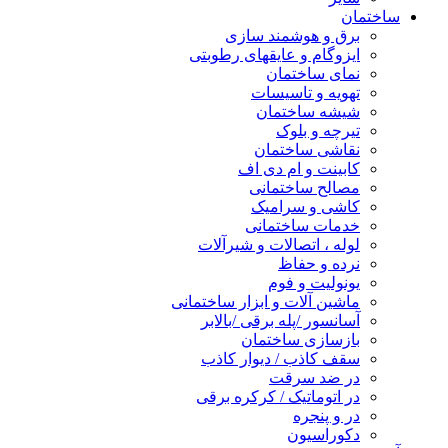
ساختمان
برق و هوشمند سازی
ایزوگام و عایقهای رطوبتی
نمای ساختمان
تهویه و تاسیسات
شیشه ساختمان
تیرچه و بلوک
نقاشی ساختمان
کابینت و ام دی اف
مصالح ساختمانی
کاشی و سرامیک
خدمات ساختمانی
لوله ، اتصالات و شیرآلات
نرده و حفاظ
یونولیت و فوم
ماشین آلات و ابزار ساختمانی
آسانسور /پله برقی /بالابر
بازسازی ساختمان
سقف کاذب / دیوار کاذب
در ضد سرقت
در اتوماتیک / کرکره برقی
در و پنجره
دکوراسیون