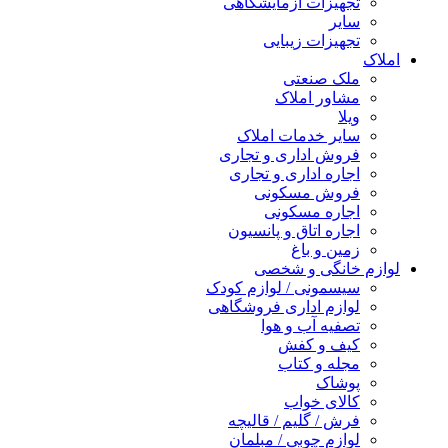
تجهیزات آزمایشگاهی
سایر
تجهیزات زیبایی
املاک
ملک صنعتی
مشاور املاک
ویلا
سایر خدمات املاک
فروش اداری و تجاری
اجاره اداری و تجاری
فروش مسکونی
اجاره مسکونی
اجاره اتاق و پانسیون
زمین و باغ
لوازم خانگی و شخصی
سیسمونی / لوازم کودک
لوازم اداری فروشگاهی
تصفیه آب و هوا
کیف و کفش
مجله و کتاب
پوشاک
کالای خواب
فرش / گلیم / قالیچه
لوازم چوبی / مبلمان