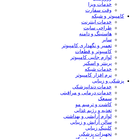
خدمات ویزا
وقت سفارت
کامپیوتر و شبکه
خدمات اینترنت
طراحی سایت
هاستینگ و دامنه
سایر
تعمیر و نگهداری کامپیوتر
کامپیوتر و قطعات
لوازم جانبی کامپیوتر
پرینتر و اسکنر
خدمات شبکه
نرم افزار کامپیوتر
پزشکی و زیبایی
خدمات دندانپزشکی
خدمات درمانی و مراقبتی
سمعک
کاشت و ترمیم مو
تغذیه و رژیم غذایی
لوازم آرایشی و بهداشتی
سالن آرایش و زیبایی
کلینیک زیبایی
تجهیزات پزشکی