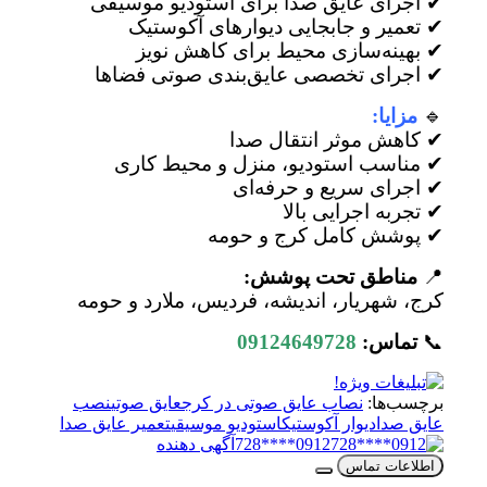
✔ اجرای عایق صدا برای استودیو موسیقی
✔ تعمیر و جابجایی دیوارهای آکوستیک
✔ بهینه‌سازی محیط برای کاهش نویز
✔ اجرای تخصصی عایق‌بندی صوتی فضاها
🔹
مزایا:
✔ کاهش موثر انتقال صدا
✔ مناسب استودیو، منزل و محیط کاری
✔ اجرای سریع و حرفه‌ای
✔ تجربه اجرایی بالا
✔ پوشش کامل کرج و حومه
📍
مناطق تحت پوشش:
کرج، شهریار، اندیشه، فردیس، ملارد و حومه
📞
تماس:
09124649728
برچسب‌ها:
نصاب عایق صوتی در کرج
عایق صوتی
نصب
عایق صدا
دیوار آکوستیک
استودیو موسیقی
تعمیر عایق صدا
0912****728
آگهی دهنده
اطلاعات تماس