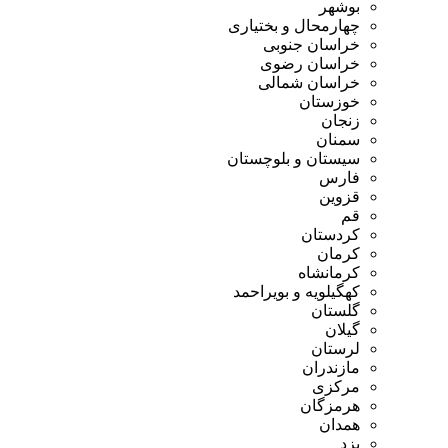
بوشهر
چهارمحال و بختیاری
خراسان جنوبی
خراسان رضوی
خراسان شمالی
خوزستان
زنجان
سمنان
سیستان و بلوچستان
فارس
قزوین
قم
کردستان
کرمان
کرمانشاه
کهگیلویه و بویراحمد
گلستان
گیلان
لرستان
مازندران
مرکزی
هرمزگان
همدان
یزد