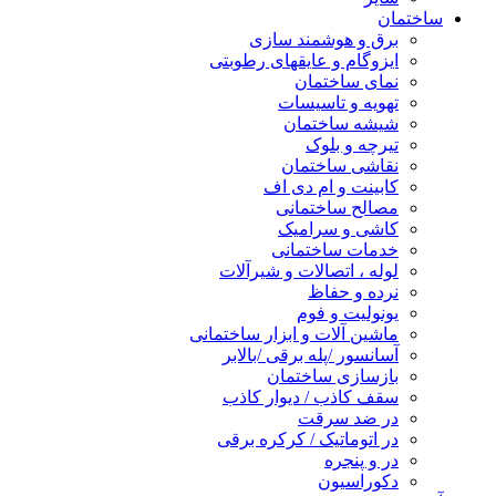
ساختمان
برق و هوشمند سازی
ایزوگام و عایقهای رطوبتی
نمای ساختمان
تهویه و تاسیسات
شیشه ساختمان
تیرچه و بلوک
نقاشی ساختمان
کابینت و ام دی اف
مصالح ساختمانی
کاشی و سرامیک
خدمات ساختمانی
لوله ، اتصالات و شیرآلات
نرده و حفاظ
یونولیت و فوم
ماشین آلات و ابزار ساختمانی
آسانسور /پله برقی /بالابر
بازسازی ساختمان
سقف کاذب / دیوار کاذب
در ضد سرقت
در اتوماتیک / کرکره برقی
در و پنجره
دکوراسیون