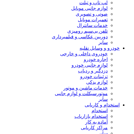
لپ تاپ و تبلت
لوازم جانبی موبایل
صوتی و تصویری
تعمیرات موبایل
خدمات سانترال
تلفن بی‌سیم رومیزی
دوربین عکاسی و فیلمبرداری
سایر
خودرو و وسایل نقلیه
خودروی داخلی و خارجی
اجاره خودرو
لوازم جانبی خودرو
دزدگیر و ردیاب
تزئینات خودرو
لوازم یدکی
خدمات ماشین و موتور
موتورسیکلت و لوازم جانبی
سایر
استخدام و کاریابی
استخدام
استخدام بازاریاب
آماده به کار
مراکز کاریابی
سایر