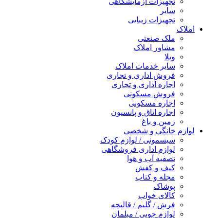
تجهیزات آزمایشگاهی
سایر
تجهیزات زیبایی
املاک
ملک صنعتی
مشاور املاک
ویلا
سایر خدمات املاک
فروش اداری و تجاری
اجاره اداری و تجاری
فروش مسکونی
اجاره مسکونی
اجاره اتاق و پانسیون
زمین و باغ
لوازم خانگی و شخصی
سیسمونی / لوازم کودک
لوازم اداری فروشگاهی
تصفیه آب و هوا
کیف و کفش
مجله و کتاب
پوشاک
کالای خواب
فرش / گلیم / قالیچه
لوازم چوبی / مبلمان