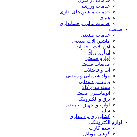
خدمات در منزل
خدمات ورزشی
خدمات ماشین های اداری
هنری
خدمات مالی و حسابداری
صنعت
خدمات صنعتی
ماشین آلات صنعتی
آهن آلات و فلزات
ابزار و یراق
لوازم صنعتی
ضایعات صنعتی
آب و فاضلاب
مواد شیمیایی و معدنی
تولید مواد غذایی
بسته بندی کالا
اتوماسیون صنعتی
برق و الکترونیک
لوازم و تجهیزات معدن
سایر
کشاورزی و دامداری
لوازم الکترونیکی
سیم کارت
گوشی موبایل