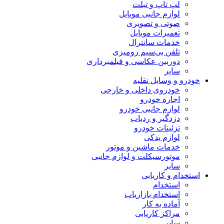
لپ تاپ و تبلت
لوازم جانبی موبایل
صوتی و تصویری
تعمیرات موبایل
خدمات سانترال
تلفن بی‌سیم رومیزی
دوربین عکاسی و فیلمبرداری
سایر
خودرو و وسایل نقلیه
خودروی داخلی و خارجی
اجاره خودرو
لوازم جانبی خودرو
دزدگیر و ردیاب
تزئینات خودرو
لوازم یدکی
خدمات ماشین و موتور
موتورسیکلت و لوازم جانبی
سایر
استخدام و کاریابی
استخدام
استخدام بازاریاب
آماده به کار
مراکز کاریابی
سایر