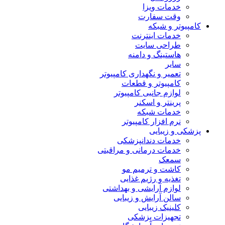
خدمات ویزا
وقت سفارت
کامپیوتر و شبکه
خدمات اینترنت
طراحی سایت
هاستینگ و دامنه
سایر
تعمیر و نگهداری کامپیوتر
کامپیوتر و قطعات
لوازم جانبی کامپیوتر
پرینتر و اسکنر
خدمات شبکه
نرم افزار کامپیوتر
پزشکی و زیبایی
خدمات دندانپزشکی
خدمات درمانی و مراقبتی
سمعک
کاشت و ترمیم مو
تغذیه و رژیم غذایی
لوازم آرایشی و بهداشتی
سالن آرایش و زیبایی
کلینیک زیبایی
تجهیزات پزشکی