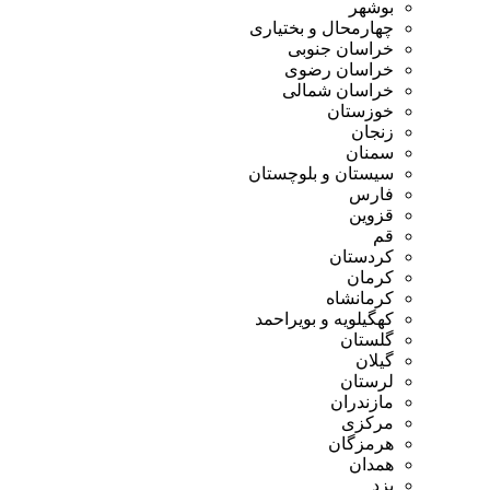
بوشهر
چهارمحال و بختیاری
خراسان جنوبی
خراسان رضوی
خراسان شمالی
خوزستان
زنجان
سمنان
سیستان و بلوچستان
فارس
قزوین
قم
کردستان
کرمان
کرمانشاه
کهگیلویه و بویراحمد
گلستان
گیلان
لرستان
مازندران
مرکزی
هرمزگان
همدان
یزد