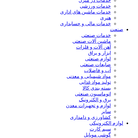
خدمات در منزل
خدمات ورزشی
خدمات ماشین های اداری
هنری
خدمات مالی و حسابداری
صنعت
خدمات صنعتی
ماشین آلات صنعتی
آهن آلات و فلزات
ابزار و یراق
لوازم صنعتی
ضایعات صنعتی
آب و فاضلاب
مواد شیمیایی و معدنی
تولید مواد غذایی
بسته بندی کالا
اتوماسیون صنعتی
برق و الکترونیک
لوازم و تجهیزات معدن
سایر
کشاورزی و دامداری
لوازم الکترونیکی
سیم کارت
گوشی موبایل