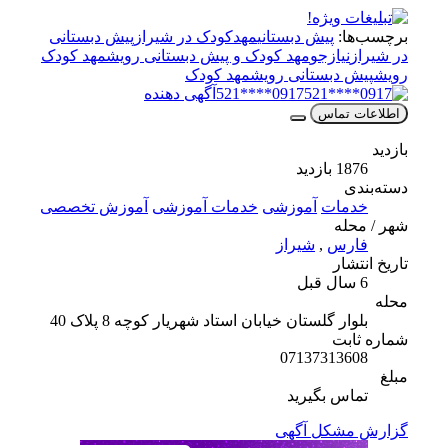
برچسب‌ها:
پیش دبستانی
مهدکودک در شیراز
پیش دبستانی
در شیراز
نیازجو
مهد کودک و پیش دبستانی رویش
مهد کودک
رویش
پیش دبستانی رویش
مهد کودک
0917****521
آگهی دهنده
اطلاعات تماس
بازدید
1876 بازدید
دسته‌بندی
خدمات
آموزشی
خدمات آموزشی
آموزش تخصصی
شهر / محله
فارس
,
شیراز
تاریخ انتشار
6 سال قبل
محله
بلوار گلستان خیابان استاد شهریار کوچه 8 پلاک 40
شماره ثابت
07137313608
مبلغ
تماس بگیرید
گزارش مشکل آگهی