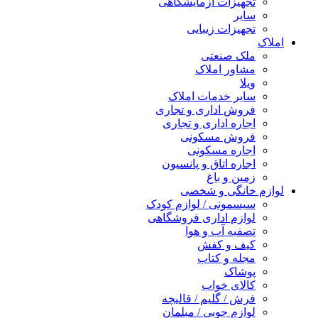
تجهیزات آزمایشگاهی
سایر
تجهیزات زیبایی
املاک
ملک صنعتی
مشاور املاک
ویلا
سایر خدمات املاک
فروش اداری و تجاری
اجاره اداری و تجاری
فروش مسکونی
اجاره مسکونی
اجاره اتاق و پانسیون
زمین و باغ
لوازم خانگی و شخصی
سیسمونی / لوازم کودک
لوازم اداری فروشگاهی
تصفیه آب و هوا
کیف و کفش
مجله و کتاب
پوشاک
کالای خواب
فرش / گلیم / قالیچه
لوازم چوبی / مبلمان