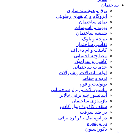
ساختمان
برق و هوشمند سازی
ایزوگام و عایقهای رطوبتی
نمای ساختمان
تهویه و تاسیسات
شیشه ساختمان
تیرچه و بلوک
نقاشی ساختمان
کابینت و ام دی اف
مصالح ساختمانی
کاشی و سرامیک
خدمات ساختمانی
لوله ، اتصالات و شیرآلات
نرده و حفاظ
یونولیت و فوم
ماشین آلات و ابزار ساختمانی
آسانسور /پله برقی /بالابر
بازسازی ساختمان
سقف کاذب / دیوار کاذب
در ضد سرقت
در اتوماتیک / کرکره برقی
در و پنجره
دکوراسیون