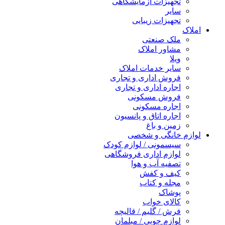
تجهیزات آزمایشگاهی
سایر
تجهیزات زیبایی
املاک
ملک صنعتی
مشاور املاک
ویلا
سایر خدمات املاک
فروش اداری و تجاری
اجاره اداری و تجاری
فروش مسکونی
اجاره مسکونی
اجاره اتاق و پانسیون
زمین و باغ
لوازم خانگی و شخصی
سیسمونی / لوازم کودک
لوازم اداری فروشگاهی
تصفیه آب و هوا
کیف و کفش
مجله و کتاب
پوشاک
کالای خواب
فرش / گلیم / قالیچه
لوازم چوبی / مبلمان