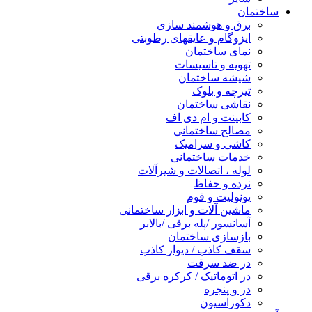
ساختمان
برق و هوشمند سازی
ایزوگام و عایقهای رطوبتی
نمای ساختمان
تهویه و تاسیسات
شیشه ساختمان
تیرچه و بلوک
نقاشی ساختمان
کابینت و ام دی اف
مصالح ساختمانی
کاشی و سرامیک
خدمات ساختمانی
لوله ، اتصالات و شیرآلات
نرده و حفاظ
یونولیت و فوم
ماشین آلات و ابزار ساختمانی
آسانسور /پله برقی /بالابر
بازسازی ساختمان
سقف کاذب / دیوار کاذب
در ضد سرقت
در اتوماتیک / کرکره برقی
در و پنجره
دکوراسیون