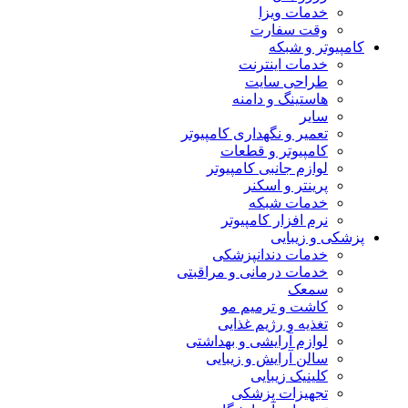
خدمات ویزا
وقت سفارت
کامپیوتر و شبکه
خدمات اینترنت
طراحی سایت
هاستینگ و دامنه
سایر
تعمیر و نگهداری کامپیوتر
کامپیوتر و قطعات
لوازم جانبی کامپیوتر
پرینتر و اسکنر
خدمات شبکه
نرم افزار کامپیوتر
پزشکی و زیبایی
خدمات دندانپزشکی
خدمات درمانی و مراقبتی
سمعک
کاشت و ترمیم مو
تغذیه و رژیم غذایی
لوازم آرایشی و بهداشتی
سالن آرایش و زیبایی
کلینیک زیبایی
تجهیزات پزشکی