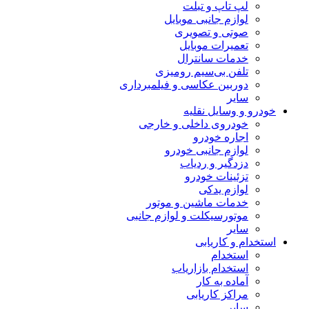
لپ تاپ و تبلت
لوازم جانبی موبایل
صوتی و تصویری
تعمیرات موبایل
خدمات سانترال
تلفن بی‌سیم رومیزی
دوربین عکاسی و فیلمبرداری
سایر
خودرو و وسایل نقلیه
خودروی داخلی و خارجی
اجاره خودرو
لوازم جانبی خودرو
دزدگیر و ردیاب
تزئینات خودرو
لوازم یدکی
خدمات ماشین و موتور
موتورسیکلت و لوازم جانبی
سایر
استخدام و کاریابی
استخدام
استخدام بازاریاب
آماده به کار
مراکز کاریابی
سایر