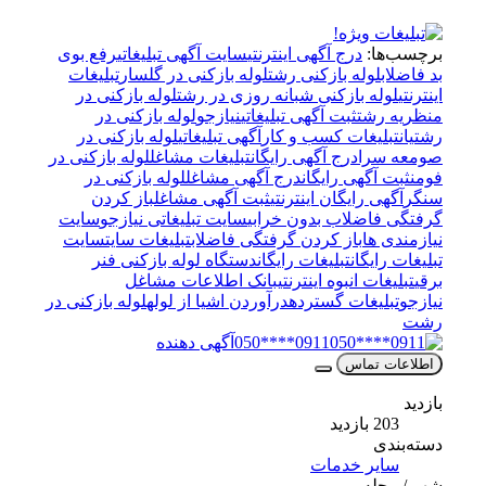
برچسب‌ها:
درج آگهی اینترنتی
سایت آگهی تبلیغاتی
رفع بوی
بد فاضلاب
لوله بازکنی رشت
لوله بازکنی در گلسار
تبلیغات
اینترنتی
لوله بازکنی شبانه روزی در رشت
لوله بازکنی در
منظریه رشت
ثبت آگهی تبلیغاتی
نیازجو
لوله بازکنی در
رشتیان
تبلیغات کسب و کار
آگهی تبلیغاتی
لوله بازکنی در
صومعه سرا
درج آگهی رایگان
تبلیغات مشاغل
لوله بازکنی در
فومن
ثبت آگهی رایگان
درج آگهی مشاغل
لوله بازکنی در
سنگر
آگهی رایگان اینترنتی
ثبت آگهی مشاغل
باز کردن
گرفتگی فاضلاب بدون خرابی
سایت تبلیغاتی نیازجو
سایت
نیازمندی ها
باز کردن گرفتگی فاضلاب
تبلیغات سایت
سایت
تبلیغات رایگان
تبلیغات رایگان
دستگاه لوله بازکنی فنر
برقی
تبلیغات انبوه اینترنتی
بانک اطلاعات مشاغل
نیازجو
تبلیغات گسترده
درآوردن اشیا از لوله
لوله بازکنی در
رشت
0911****050
آگهی دهنده
اطلاعات تماس
بازدید
203 بازدید
دسته‌بندی
سایر خدمات
شهر / محله