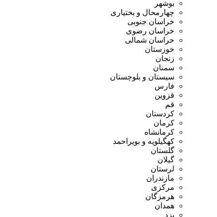
بوشهر
چهارمحال و بختیاری
خراسان جنوبی
خراسان رضوی
خراسان شمالی
خوزستان
زنجان
سمنان
سیستان و بلوچستان
فارس
قزوین
قم
کردستان
کرمان
کرمانشاه
کهگیلویه و بویراحمد
گلستان
گیلان
لرستان
مازندران
مرکزی
هرمزگان
همدان
یزد